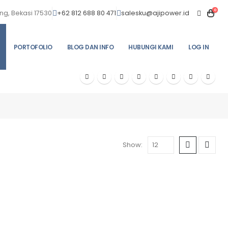
0
ng, Bekasi 17530
+62 812 688 80 471
salesku@ajipower.id
PORTOFOLIO
BLOG DAN INFO
HUBUNGI KAMI
LOG IN
Show: