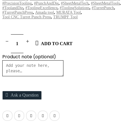
#PrecisionTooling
,
#PunchAndDie
,
#SheetMetalTech
,
#SheetMetalTools
,
#ToolandDie
,
#ToolingExcellence
,
#ToolingSolutions
,
#TurretPunch
,
#TurretPunchPress
,
Amada tool
,
MURATA Tool
,
Tool CNC Turret Punch Press
,
TRUMPF Tool
ADD TO CART
Product note
(optional)
Ask a Question