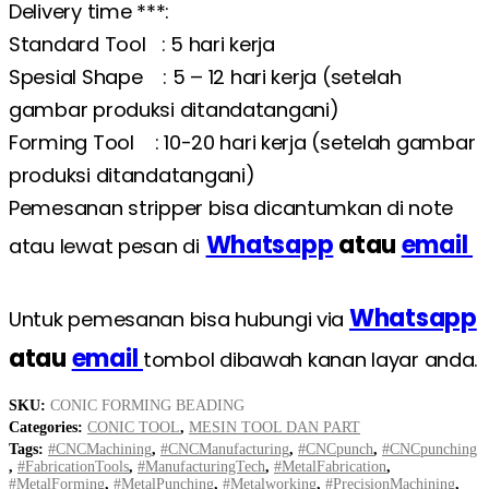
Delivery time ***:
Standard Tool : 5 hari kerja
Spesial Shape : 5 – 12 hari kerja (setelah
gambar produksi ditandatangani)
Forming Tool : 10-20 hari kerja (setelah gambar
produksi ditandatangani)
Pemesanan stripper bisa dicantumkan di note
Whatsapp
atau
email
atau lewat pesan di
Whatsapp
Untuk pemesanan bisa hubungi via
atau
email
tombol dibawah kanan layar anda.
SKU:
CONIC FORMING BEADING
Categories:
CONIC TOOL
,
MESIN TOOL DAN PART
Tags:
#CNCMachining
,
#CNCManufacturing
,
#CNCpunch
,
#CNCpunching
,
#FabricationTools
,
#ManufacturingTech
,
#MetalFabrication
,
#MetalForming
,
#MetalPunching
,
#Metalworking
,
#PrecisionMachining
,