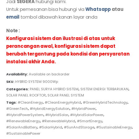
Jadi
SEGERA
hubungi kami.
Untuk pemesanan bisa hubungi via
Whatsapp
atau
email
tombol dibawah kanan layar anda
Note :
Konfigurasi sistem dan ilustrasi di atas untuk
perancangan awal, konfigurasi sistem dapat
berubah tergantung pada kondisi dan persyaratan
instalasi akhir Anda.
Availability:
Available on backorder
SKU:
HYBRID SYSTEM 9000Wp
Categories:
PANEL SURYA HYBRID SISTEM
,
SISTEM ENERGI TERBARUKAN
,
SOLAR PANEL ROOFTOP
,
SOLAR PANEL SYSTEM
Tags:
#CleanEnergy
,
#CleanEnergyHybrid
,
#GreenHybridTechnology
,
#GreenTech
,
#HybridEnergySolution
,
#HybridPower
,
#HybridPowerSystem
,
#HybridSolar
,
#HybridSolarPower
,
#RenewableEnergy
,
#RenewableHybrid
,
#SmartEnergy
,
#SolarAndBattery
,
#SolarHybrid
,
#SunAndStorage
,
#SustainableEnergy
,
#SustainablePower