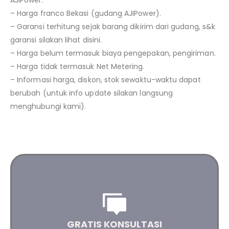
AJIPower.
– Harga franco Bekasi (gudang AJIPower).
– Garansi terhitung sejak barang dikirim dari gudang, s&k
garansi silakan lihat disini.
– Harga belum termasuk biaya pengepakan, pengiriman.
– Harga tidak termasuk Net Metering.
– Informasi harga, diskon, stok sewaktu-waktu dapat
berubah (untuk info update silakan langsung
menghubungi kami).
Saran dan masukan yang terbaik untuk kebutuhan
solar panel Anda
GRATIS KONSULTASI