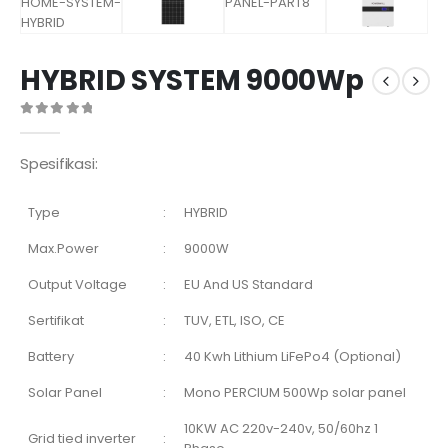
HYBRID SYSTEM 9000Wp
0
out of 5
Spesifikasi:
Type
:
HYBRID
Max.Power
:
9000W
Output Voltage
:
EU And US Standard
Sertifikat
:
TUV, ETL, ISO, CE
Battery
:
40 Kwh Lithium LiFePo4 (Optional)
Solar Panel
:
Mono PERCIUM 500Wp solar panel
10KW AC 220v-240v, 50/60hz 1
Grid tied inverter
: