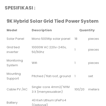
SPESIFIKASI :
9K Hybrid Solar Grid Tied Power System
Model
Description
Quantity
Solar Panel
Mono 500Wp solar panel
18
pieces
Grid tied
10000W AC 220v-240v,
1
pieces
inverter
50/60hz
Monitoring
Wifi
1
pieces
System
Mounting
Pitched / flat roof, ground
1
set
Support
Single-core 4mm2/ NYM
Cable PV /AC
100/20
meters
3 X (menyesuaikan)
40 Kwh Lithium LiFePo4
Battery
(Optional)