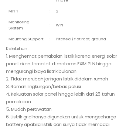
Phase
MPPT
:
2
Monitoring
:
Wifi
System
Mounting Support
:
Pitched / flat roof, ground
Kelebihan :
1. Menghemat pemakaian listrik karena energi solar
panel akan tercatat di meteran EXIM PLN hingga
mengurangi biaya listrik bulanan
2. Tidak merubah jaringan listrik didalam rumah
3. Ramah lingkungan/bebas polusi
4. Kekuatan solar panel hingga lebih dari 25 tahun
pemakaian
5. Mudah perawatan
6. Listrik grid hanya digunakan untuk mengecharge
battery apabila listrik dari surya tidak memadai