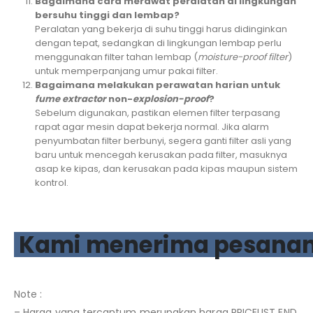
Bagaimana cara merawat peralatan di lingkungan
bersuhu tinggi dan lembap?
Peralatan yang bekerja di suhu tinggi harus didinginkan
dengan tepat, sedangkan di lingkungan lembap perlu
menggunakan filter tahan lembap (
moisture-proof filter
)
untuk memperpanjang umur pakai filter.
Bagaimana melakukan perawatan harian untuk
fume extractor
non-
explosion-proof
?
Sebelum digunakan, pastikan elemen filter terpasang
rapat agar mesin dapat bekerja normal. Jika alarm
penyumbatan filter berbunyi, segera ganti filter asli yang
baru untuk mencegah kerusakan pada filter, masuknya
asap ke kipas, dan kerusakan pada kipas maupun sistem
kontrol.
Kami menerima pesanan
Note :
– Harga yang tercantum merupakan harga PRICELIST END