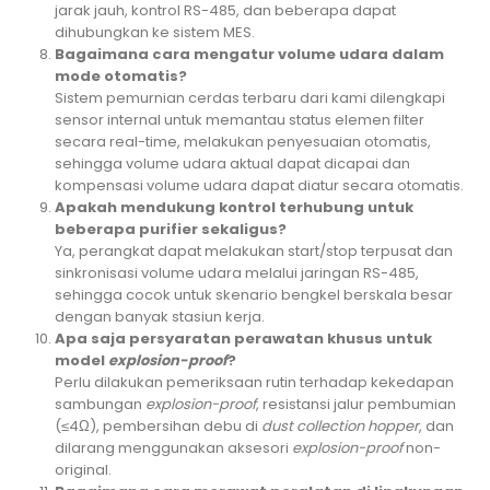
jarak jauh, kontrol RS-485, dan beberapa dapat
dihubungkan ke sistem MES.
Bagaimana cara mengatur volume udara dalam
mode otomatis?
Sistem pemurnian cerdas terbaru dari kami dilengkapi
sensor internal untuk memantau status elemen filter
secara real-time, melakukan penyesuaian otomatis,
sehingga volume udara aktual dapat dicapai dan
kompensasi volume udara dapat diatur secara otomatis.
Apakah mendukung kontrol terhubung untuk
beberapa purifier sekaligus?
Ya, perangkat dapat melakukan start/stop terpusat dan
sinkronisasi volume udara melalui jaringan RS-485,
sehingga cocok untuk skenario bengkel berskala besar
dengan banyak stasiun kerja.
Apa saja persyaratan perawatan khusus untuk
model
explosion-proof
?
Perlu dilakukan pemeriksaan rutin terhadap kekedapan
sambungan
explosion-proof
, resistansi jalur pembumian
(≤4Ω), pembersihan debu di
dust collection hopper
, dan
dilarang menggunakan aksesori
explosion-proof
non-
original.