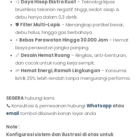
💨
Daya Hisap Ekstra Kuat
– Teknologi kipas
brushless tekanan negatif tinggi, sedot asap &
debu hanya dalam 0,3 detik.
🛡
Filter Multi-Lapis
– Menangkap partikel besar,
debu halus, hingga gas berbahaya.
⚡
Bebas Perawatan Hingga 30.000 Jam
– Hemat
biaya perawatan jangka panjang.
📏
Desain Hemat Ruang
– Ringkas, anti-benturan,
dan cocok untuk ruang kerja sempit.
🌱
Hemat Energi, Ramah Lingkungan
– Konsumsi
listrik 25% lebih rendah tanpa mengurangi performa.
SEGERA
hubungi kami.
📞
Konsultasi & pemesanan hubungi
Whatsapp
atau
email
tombol dibawah kanan layar anda
Note :
Konfigurasi sistem dan ilustrasi di atas untuk