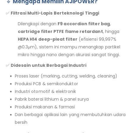
🔹
Mengapa Memilih AJIPOWER?
✅
Filtrasi Multi-Lapis Berteknologi Tinggi
Dilengkapi dengan
F9 accordion filter bag
,
cartridge filter PTFE flame retardant
, hingga
HEPA H14 deep-pleat filter
(efisiensi 99,997%
@0.3μm), sistem ini mampu menangkap partikel
mikro hingga nano dengan akurasi sangat tinggi.
✅
Didesain untuk Berbagai Industri
Proses laser (marking, cutting, welding, cleaning)
Produksi PCB & semikonduktor
Industri otomotif & elektronik
Pabrik baterai lithium & panel surya
Produksi makanan & farmasi
Dan berbagai aplikasi lain yang membutuhkan udara
bersih