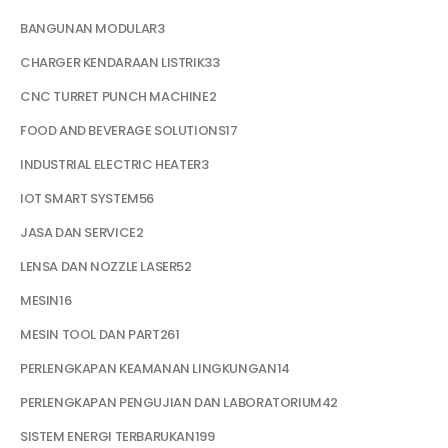
BANGUNAN MODULAR
3
CHARGER KENDARAAN LISTRIK
33
CNC TURRET PUNCH MACHINE
2
FOOD AND BEVERAGE SOLUTIONS
17
INDUSTRIAL ELECTRIC HEATER
3
IOT SMART SYSTEM
56
JASA DAN SERVICE
2
LENSA DAN NOZZLE LASER
52
MESIN
16
MESIN TOOL DAN PART
261
PERLENGKAPAN KEAMANAN LINGKUNGAN
14
PERLENGKAPAN PENGUJIAN DAN LABORATORIUM
42
SISTEM ENERGI TERBARUKAN
199