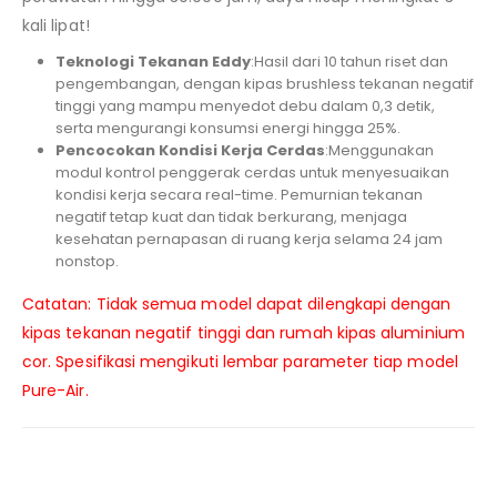
kali lipat!
Teknologi
Tekanan
Eddy
:Hasil dari 10 tahun riset dan
pengembangan, dengan kipas brushless tekanan negatif
tinggi yang mampu menyedot debu dalam 0,3 detik,
serta mengurangi konsumsi energi hingga 25%.
Pencocokan
Kondisi
Kerja
Cerdas
:Menggunakan
modul kontrol penggerak cerdas untuk menyesuaikan
kondisi kerja secara real-time. Pemurnian tekanan
negatif tetap kuat dan tidak berkurang, menjaga
kesehatan pernapasan di ruang kerja selama 24 jam
nonstop.
Catatan: Tidak semua model dapat dilengkapi dengan
kipas tekanan negatif tinggi dan rumah kipas aluminium
cor. Spesifikasi mengikuti lembar parameter tiap model
Pure-Air.