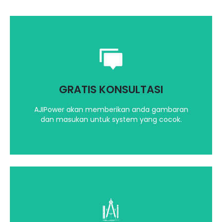
Saran dan masukan yang terbaik untuk
kebutuhan solar panel Anda
GRATIS KONSULTASI
Hubungi kami
AJIPower akan memberikan anda gambaran
dan masukan untuk system yang cocok.
Dengan Software yang terbaru dan canggih