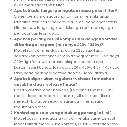
akan merusak struktur filter.
Apakah ada fungsi peringatan masa pakai filter?
Sistem pemurnian udara pintar kami memiliki fungsi
tampilan status filter secara real-time, pengingat status
filter secara langsung, dan dukungan untuk pengingat
penggantian lebih awal.
Apakah perangkat ini kompatibel dengan voltase
di berbagai negara (misalnya 220v / 380v)?
Model standar mendukung daya 220v satu fasa,
sedangkan perangkat berdaya tinggi memerlukan daya
380v tiga fasa. Untuk pasar ekspor, tersedia opsi
kustomisasi 110v satu fasa atau 220v, 400v, 415v, 440v tiga
fasa, serta berbagai voltase dan frekuensi lainnya.
Apakah diperlukan regulator voltase tambahan
untuk fluktuasi voltase tinggi?
Desain voltase lebar bawaan (toleransi fluktuasi ±10%
masih dapat beroperasi normal). Jika fluktuasi listrik
melebihi batas tersebut, disarankan memasang
regulator voltase.
Kontrol apa saja yang didukung perangkat ini?
Model dasar mendukung kontrol melalui panel tombol.
Model pintar mendukung kontrol I/O untuk start dan stop