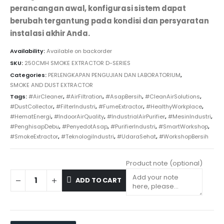
perancangan awal, konfigurasi sistem dapat
berubah tergantung pada kondisi dan persyaratan
instalasi akhir Anda.
Availability:
Available on backorder
SKU:
250CMH SMOKE EXTRACTOR D-SERIES
Categories:
PERLENGKAPAN PENGUJIAN DAN LABORATORIUM
,
SMOKE AND DUST EXTRACTOR
Tags:
#AirCleaner
,
#AirFiltration
,
#AsapBersih
,
#CleanAirSolutions
,
#DustCollector
,
#FilterIndustri
,
#FumeExtractor
,
#HealthyWorkplace
,
#HematEnergi
,
#IndoorAirQuality
,
#IndustrialAirPurifier
,
#MesinIndustri
,
#PenghisapDebu
,
#PenyedotAsap
,
#PurifierIndustri
,
#SmartWorkshop
,
#SmokeExtractor
,
#TeknologiIndustri
,
#UdaraSehat
,
#WorkshopBersih
Product note
(optional)
ADD TO CART