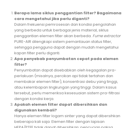
Berapa lama siklus penggantian filter? Bagaimana
cara mengetahui jika perlu diganti?
Dalam frekuensi pemrosesan dan kondisi pengolahan
yang berbeda untuk berbagai jenis material, siklus
penggantian elemen filter akan berbeda.
Fume extractor
PURE-AIR dilengkapi sistem pemantauan status filter,
sehingga pengguna dapat dengan mudah mengetahui
kapan filter perlu diganti.
Apa penyebab penyumbatan cepat pada elemen
filter?
Penyumbatan dapat disebabkan oleh kegagalan pra-
perlakuan (misalnya, percikan api tidak tertahan dan
membakar elemen filter), konsentrasi debu yang tinggi,
atau kelembapan lingkungan yang tinggi. Dalam kasus
tersebut, perlu memeriksa kesesuaian sistem pra-filtrasi
dengan kondisi kerja.
Apakah elemen filter dapat dibersihkan dan
digunakan kembali?
Hanya elemen filter logam sinter yang dapat dibersihkan
beberapa kali saja. Elemen filter dengan lapisan
HEPA/PTFE tidak dapat dibersihkan; pencucian paksa