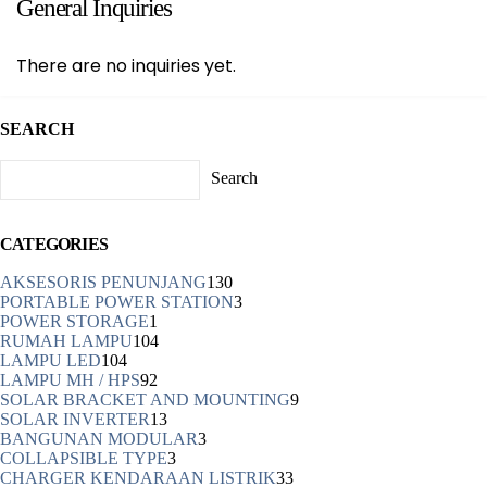
General Inquiries
There are no inquiries yet.
SEARCH
Search
CATEGORIES
AKSESORIS PENUNJANG
130
PORTABLE POWER STATION
3
POWER STORAGE
1
RUMAH LAMPU
104
LAMPU LED
104
LAMPU MH / HPS
92
SOLAR BRACKET AND MOUNTING
9
SOLAR INVERTER
13
BANGUNAN MODULAR
3
COLLAPSIBLE TYPE
3
CHARGER KENDARAAN LISTRIK
33