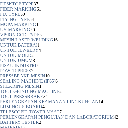
DESKTOP TYPE
37
FIBER MARKING
61
FIX TYPE
50
FLYING TYPE
34
MOPA MARKING
1
UV MARKING
26
VISION CCD TYPE
3
MESIN LASER WELDING
16
UNTUK BATERAI
1
UNTUK JEWELRY
4
UNTUK MOLD
2
UNTUK UMUM
8
PISAU INDUSTRI
2
POWER PRESS
3
PRESSBRAKE MESIN
10
SEALING MACHINE (IP65)
6
SHEARING MESIN
1
TOOL GRINDING MACHINE
2
TOOL PRESSBRAKE
34
PERLENGKAPAN KEAMANAN LINGKUNGAN
14
LUMINOUS BOARD
4
TELESCOPIC TOWER MAST
7
PERLENGKAPAN PENGUJIAN DAN LABORATORIUM
42
BATTERY TESTER
2
MATERIAL
2