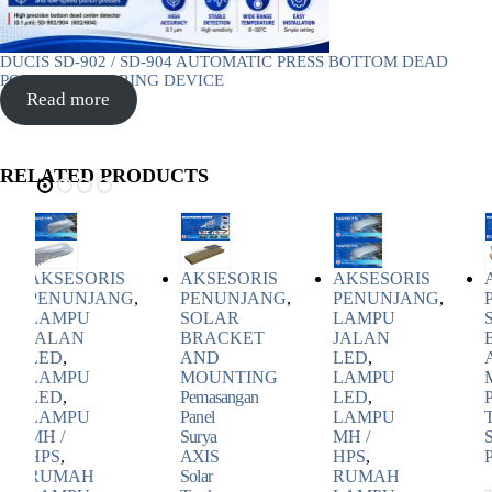
DUCIS SD-902 / SD-904 AUTOMATIC PRESS BOTTOM DEAD
POINT MONITORING DEVICE
Read more
RELATED PRODUCTS
AKSESORIS
AKSESORIS
AKSESORIS
PENUNJANG
,
PENUNJANG
,
PENUNJANG
,
SOLAR
LAMPU
SOLAR
BRACKET
JALAN
BRACKET
AND
LED
,
AND
MOUNTING
LAMPU
MOUNTING
Pemasangan
LED
,
Pemasangan
Panel
LAMPU
Tenaga
Surya
MH /
Surya
AXIS
HPS
,
Pertanian
Solar
RUMAH