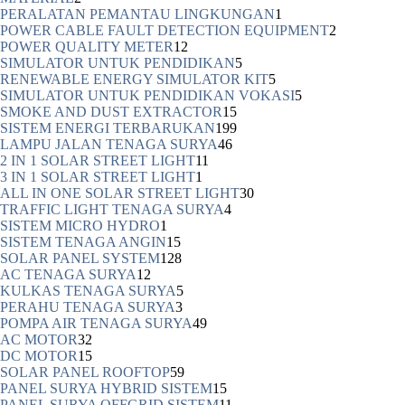
PERALATAN PEMANTAU LINGKUNGAN
1
POWER CABLE FAULT DETECTION EQUIPMENT
2
POWER QUALITY METER
12
SIMULATOR UNTUK PENDIDIKAN
5
RENEWABLE ENERGY SIMULATOR KIT
5
SIMULATOR UNTUK PENDIDIKAN VOKASI
5
SMOKE AND DUST EXTRACTOR
15
SISTEM ENERGI TERBARUKAN
199
LAMPU JALAN TENAGA SURYA
46
2 IN 1 SOLAR STREET LIGHT
11
3 IN 1 SOLAR STREET LIGHT
1
ALL IN ONE SOLAR STREET LIGHT
30
TRAFFIC LIGHT TENAGA SURYA
4
SISTEM MICRO HYDRO
1
SISTEM TENAGA ANGIN
15
SOLAR PANEL SYSTEM
128
AC TENAGA SURYA
12
KULKAS TENAGA SURYA
5
PERAHU TENAGA SURYA
3
POMPA AIR TENAGA SURYA
49
AC MOTOR
32
DC MOTOR
15
SOLAR PANEL ROOFTOP
59
PANEL SURYA HYBRID SISTEM
15
PANEL SURYA OFFGRID SISTEM
11