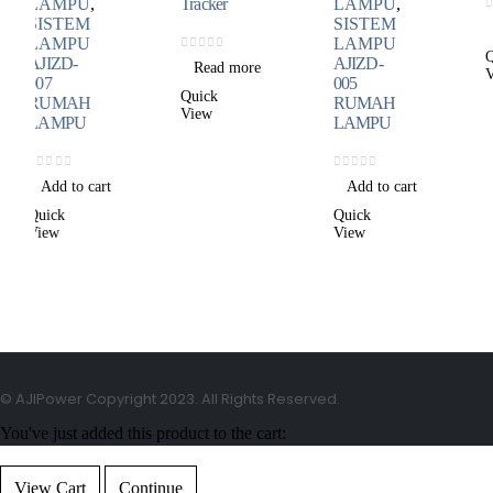
Tracker
LAMPU
,
0
out of 5
SISTEM
Read more
LAMPU
Quick
0
out of 5
AJIZD-
Read more
View
005
Quick
RUMAH
View
LAMPU
0
out of 5
Add to cart
Quick
View
© AJIPower Copyright 2023. All Rights Reserved.
You've just added this product to the cart:
View Cart
Continue