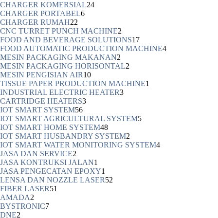
CHARGER KOMERSIAL
24
CHARGER PORTABEL
6
CHARGER RUMAH
22
CNC TURRET PUNCH MACHINE
2
FOOD AND BEVERAGE SOLUTIONS
17
FOOD AUTOMATIC PRODUCTION MACHINE
4
MESIN PACKAGING MAKANAN
2
MESIN PACKAGING HORISONTAL
2
MESIN PENGISIAN AIR
10
TISSUE PAPER PRODUCTION MACHINE
1
INDUSTRIAL ELECTRIC HEATER
3
CARTRIDGE HEATERS
3
IOT SMART SYSTEM
56
IOT SMART AGRICULTURAL SYSTEM
5
IOT SMART HOME SYSTEM
48
IOT SMART HUSBANDRY SYSTEM
2
IOT SMART WATER MONITORING SYSTEM
4
JASA DAN SERVICE
2
JASA KONTRUKSI JALAN
1
JASA PENGECATAN EPOXY
1
LENSA DAN NOZZLE LASER
52
FIBER LASER
51
AMADA
2
BYSTRONIC
7
DNE
2