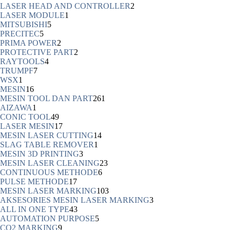
LASER HEAD AND CONTROLLER
2
LASER MODULE
1
MITSUBISHI
5
PRECITEC
5
PRIMA POWER
2
PROTECTIVE PART
2
RAYTOOLS
4
TRUMPF
7
WSX
1
MESIN
16
MESIN TOOL DAN PART
261
AIZAWA
1
CONIC TOOL
49
LASER MESIN
17
MESIN LASER CUTTING
14
SLAG TABLE REMOVER
1
MESIN 3D PRINTING
3
MESIN LASER CLEANING
23
CONTINUOUS METHODE
6
PULSE METHODE
17
MESIN LASER MARKING
103
AKSESORIES MESIN LASER MARKING
3
ALL IN ONE TYPE
43
AUTOMATION PURPOSE
5
CO2 MARKING
9