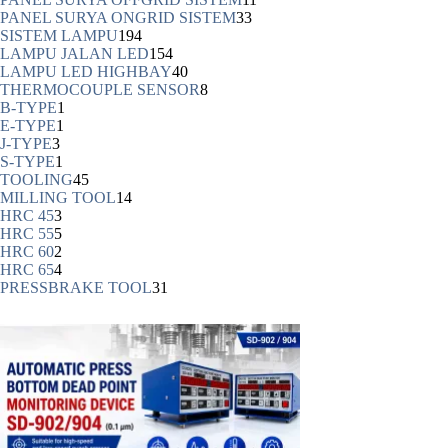
PANEL SURYA ONGRID SISTEM
33
SISTEM LAMPU
194
LAMPU JALAN LED
154
LAMPU LED HIGHBAY
40
THERMOCOUPLE SENSOR
8
B-TYPE
1
E-TYPE
1
J-TYPE
3
S-TYPE
1
TOOLING
45
MILLING TOOL
14
HRC 45
3
HRC 55
5
HRC 60
2
HRC 65
4
PRESSBRAKE TOOL
31