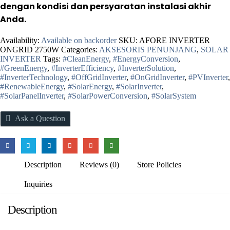
dengan kondisi dan persyaratan instalasi akhir
Anda.
Availability:
Available on backorder
SKU:
AFORE INVERTER
ONGRID 2750W
Categories:
AKSESORIS PENUNJANG
,
SOLAR
INVERTER
Tags:
#CleanEnergy
,
#EnergyConversion
,
#GreenEnergy
,
#InverterEfficiency
,
#InverterSolution
,
#InverterTechnology
,
#OffGridInverter
,
#OnGridInverter
,
#PVInverter
,
#RenewableEnergy
,
#SolarEnergy
,
#SolarInverter
,
#SolarPanelInverter
,
#SolarPowerConversion
,
#SolarSystem
Ask a Question
Description
Reviews (0)
Store Policies
Inquiries
Description