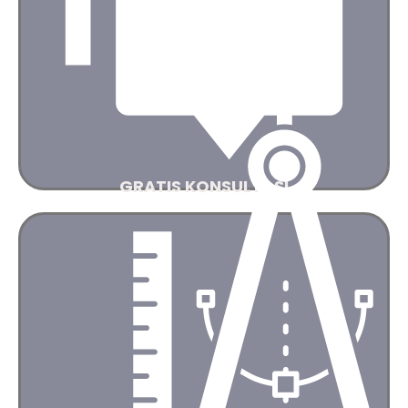
Saran dan masukan yang terbaik untuk kebutuhan
Anda
Hubungi kami
GRATIS KONSULTASI
AJIPower akan memberikan anda gambaran dan
masukan untuk system yang cocok.
Dengan Software, Teknologi yang terbaru dan canggih
kami akan berikan ilustrasi desain yang terbaik
Hubungi kami