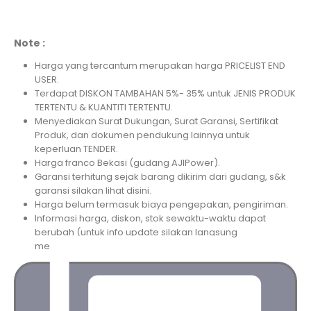
Note :
Harga yang tercantum merupakan harga PRICELIST END
USER.
Terdapat DISKON TAMBAHAN 5%- 35% untuk JENIS PRODUK
TERTENTU & KUANTITI TERTENTU.
Menyediakan Surat Dukungan, Surat Garansi, Sertifikat
Produk, dan dokumen pendukung lainnya untuk
keperluan TENDER.
Harga franco Bekasi (gudang AJIPower).
Garansi terhitung sejak barang dikirim dari gudang, s&k
garansi silakan lihat disini.
Harga belum termasuk biaya pengepakan, pengiriman.
Informasi harga, diskon, stok sewaktu-waktu dapat
berubah (untuk info update silakan langsung
menghubungi kami).