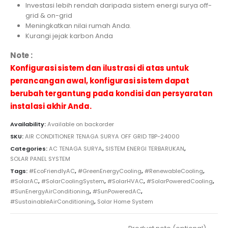
Investasi lebih rendah daripada sistem energi surya off-
grid & on-grid
Meningkatkan nilai rumah Anda.
Kurangi jejak karbon Anda
Note :
Konfigurasi sistem dan ilustrasi di atas untuk
perancangan awal, konfigurasi sistem dapat
berubah tergantung pada kondisi dan persyaratan
instalasi akhir Anda.
Availability:
Available on backorder
SKU:
AIR CONDITIONER TENAGA SURYA OFF GRID TBP-24000
Categories:
AC TENAGA SURYA
,
SISTEM ENERGI TERBARUKAN
,
SOLAR PANEL SYSTEM
Tags:
#EcoFriendlyAC
,
#GreenEnergyCooling
,
#RenewableCooling
,
#SolarAC
,
#SolarCoolingSystem
,
#SolarHVAC
,
#SolarPoweredCooling
,
#SunEnergyAirConditioning
,
#SunPoweredAC
,
#SustainableAirConditioning
,
Solar Home System