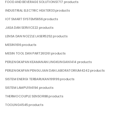
FOOD AND BEVERAGE SOLUTIONS
17
17 products
INDUSTRIAL ELECTRIC HEATER
3
3 products
IOT SMART SYSTEM
56
56 products
JASA DAN SERVICE
2
2 products
LENSA DAN NOZZLE LASER
52
52 products
MESIN
16
16 products
MESIN TOOL DAN PART
261
261 products
PERLENGKAPAN KEAMANAN LINGKUNGAN
14
14 products
PERLENGKAPAN PENGUJIAN DAN LABORATORIUM
42
42 products
SISTEM ENERGI TERBARUKAN
199
199 products
SISTEM LAMPU
194
194 products
THERMOCOUPLE SENSOR
8
8 products
TOOLING
45
45 products