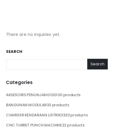
There are no inquiries yet.
SEARCH
Search
Categories
AKSESORIS PENUNJANG
130
130 products
BANGUNAN MODULAR
3
3 products
CHARGER KENDARAAN LISTRIK
33
33 products
CNC TURRET PUNCH MACHINE
2
2 products