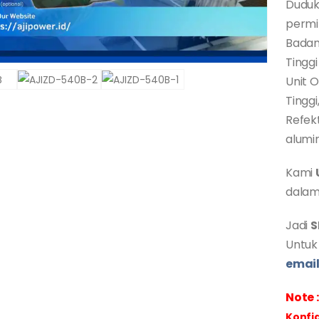
Duduk
permi
Badan
Tinggi
Unit 
Tinggi
Refek
alumi
Kami
dalam
Jadi
S
Untuk
emai
Note :
Konfig