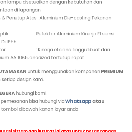
an lampu disesuaikan dengan kebutuhan dan
ntaan di lapangan
 & Penutup Atas : Aluminium Die-casting Tekanan
Optik : Refektor Aluminium Kinerja Efisiensi
, Di IP65
tor : Kinerja efisiensi tinggi dibuat dari
nium AA 1085, anodized tertutup rapat
UTAMAKAN
untuk menggunakan komponen
PREMIUM
 setiap design kami.
EGERA
hubungi kami.
 pemesanan bisa hubungi via
Whatsapp
atau
l
tombol dibawah kanan layar anda
urasi sistem dan ilustrasi di atas untuk perancangan