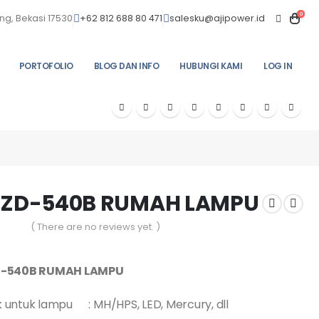
0
ng, Bekasi 17530
+62 812 688 80 471
salesku@ajipower.id
PORTOFOLIO
BLOG DAN INFO
HUBUNGI KAMI
LOG IN
IZD-540B RUMAH LAMPU
( There are no reviews yet. )
f 5
D-540B RUMAH LAMPU
 untuk lampu : MH/HPS, LED, Mercury, dll