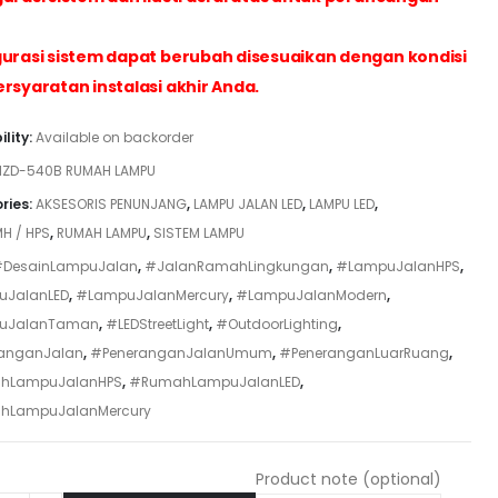
gurasi sistem dapat berubah disesuaikan dengan kondisi
rsyaratan instalasi akhir Anda.
ility:
Available on backorder
IZD-540B RUMAH LAMPU
ries:
AKSESORIS PENUNJANG
,
LAMPU JALAN LED
,
LAMPU LED
,
H / HPS
,
RUMAH LAMPU
,
SISTEM LAMPU
DesainLampuJalan
,
#JalanRamahLingkungan
,
#LampuJalanHPS
,
JalanLED
,
#LampuJalanMercury
,
#LampuJalanModern
,
uJalanTaman
,
#LEDStreetLight
,
#OutdoorLighting
,
anganJalan
,
#PeneranganJalanUmum
,
#PeneranganLuarRuang
,
hLampuJalanHPS
,
#RumahLampuJalanLED
,
hLampuJalanMercury
Product note
(optional)