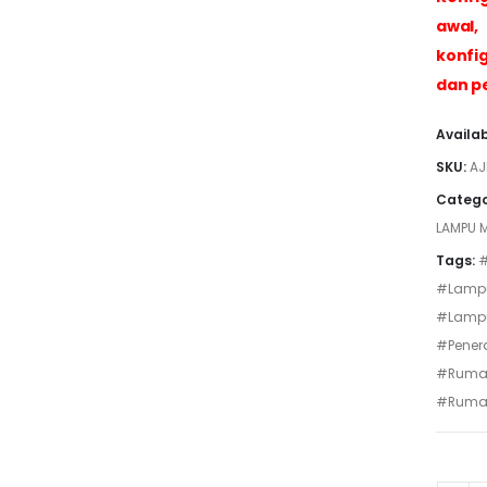
awal,
konfi
dan pe
Availab
SKU:
AJ
Catego
LAMPU M
Tags:
#
#Lampu
#Lamp
#Pener
#Ruma
#Ruma