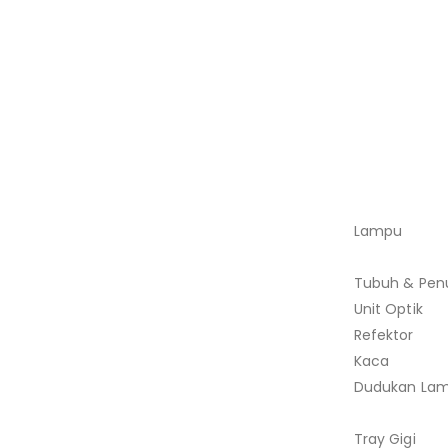
Lampu 
LED 
Tubuh & Pen
Unit Optik 
Refektor : 
Kaca : K
Dudukan Lam
LED
Tray Gigi