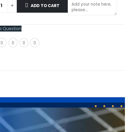
ADD TO CART
a Question