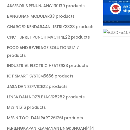
AKSESORIS PENUNJANG
130
130 products
BANGUNAN MODULAR
3
3 products
CHARGER KENDARAAN LISTRIK
33
33 products
CNC TURRET PUNCH MACHINE
2
2 products
FOOD AND BEVERAGE SOLUTIONS
17
17
products
INDUSTRIAL ELECTRIC HEATER
3
3 products
IOT SMART SYSTEM
56
56 products
JASA DAN SERVICE
2
2 products
LENSA DAN NOZZLE LASER
52
52 products
MESIN
16
16 products
MESIN TOOL DAN PART
261
261 products
PERLENGKAPAN KEAMANAN LINGKUNGAN
14
14