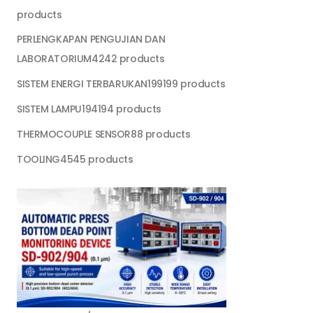
products
PERLENGKAPAN PENGUJIAN DAN
LABORATORIUM
42
42 products
SISTEM ENERGI TERBARUKAN
199
199 products
SISTEM LAMPU
194
194 products
THERMOCOUPLE SENSOR
8
8 products
TOOLING
45
45 products