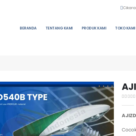
Cikara
BERANDA
TENTANG KAMI
PRODUK KAMI
TOKO KAMI
AJ
0
out o
AJIZ
Cocok