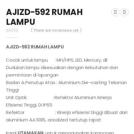
AJIZD-592 RUMAH
LAMPU
( There are no reviews yet. )
0
out of 5
AJIZD-592 RUMAH LAMPU
Cocok untuk lampu : MH/HPS, LED, Mercury, dll
Dudukan lampu disesuaikan dengan kebutuhan dan
permintaan di lapangan
Badan & Penutup Atas : Aluminium Die-casting Tekanan
Tinggi
Unit Optik : Refektor Aluminium Kinerja
Efisiensi Tinggi, Di IP65
Refektor : Kinerja efisiensi tinggi dibuat dari
aluminium AA 1085, anodized tertutup rapat
Kami
UTAMAKAN
untuk menggunakan komponen