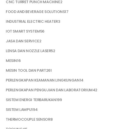
CNC TURRET PUNCH MACHINE
2
FOOD AND BEVERAGE SOLUTIONS
17
INDUSTRIAL ELECTRIC HEATER
3
IOT SMART SYSTEM
56
JASA DAN SERVICE
2
LENSA DAN NOZZLE LASER
52
MESIN
16
MESIN TOOL DAN PART
261
PERLENGKAPAN KEAMANAN LINGKUNGAN
14
PERLENGKAPAN PENGUJIAN DAN LABORATORIUM
42
SISTEM ENERGI TERBARUKAN
199
SISTEM LAMPU
194
THERMOCOUPLE SENSOR
8