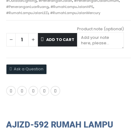
#OutdoorLighting
,
#PeneranganJalan
,
#PeneranganJalanUmum
,
#PeneranganLuarRuang
,
#RumahLampuJalanHPS
,
#RumahLampuJalanLED
,
#RumahLampuJalanMercury
Product note
(optional)
ADD TO CART
Ask a Question
AJIZD-592 RUMAH LAMPU