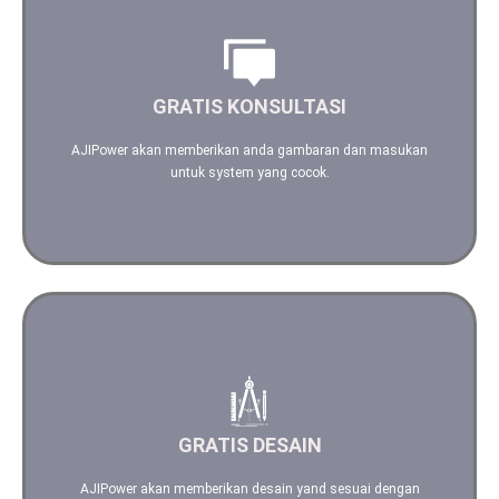
Saran dan masukan yang terbaik untuk kebutuhan Anda
GRATIS KONSULTASI
Hubungi kami
AJIPower akan memberikan anda gambaran dan masukan
untuk system yang cocok.
Dengan Software, Teknologi yang terbaru dan canggih kami
akan berikan ilustrasi desain yang terbaik
GRATIS DESAIN
Hubungi kami
AJIPower akan memberikan desain yand sesuai dengan