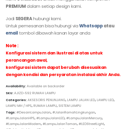
PREMIUM
dalam setiap design kami.
Jadi
SEGERA
hubungi kami.
Untuk pemesanan bisa hubungi via
Whatsapp
atau
email
tombol dibawah kanan layar anda
Note :
Konfigurasi sistem dan ilustrasi di atas untuk
perancangan awal,
konfigurasi sistem dapat berubah disesuaikan
dengan kondisi dan persyaratan instalasi akhir Anda.
Availability:
Available on backorder
SKU:
AJIZD-592 RUMAH LAMPU
Categories:
AKSESORIS PENUNJANG
,
LAMPU JALAN LED
,
LAMPU LED
,
LAMPU MH / HPS
,
RUMAH LAMPU
,
SISTEM LAMPU
Tags:
#DesainLampuJalan
,
#JalanRamahLingkungan
,
#LampuJalanHPS
,
#LampuJalanLED
,
#LampuJalanMercury
,
#LampuJalanModern
,
#LampuJalanTaman
,
#LEDStreetLight
,