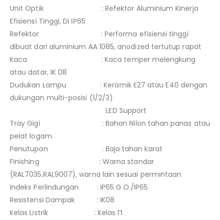
Unit Optik : Refektor Aluminium Kinerja
Efisiensi Tinggi, Di IP65
Refektor : Performa efisiensi tinggi
dibuat dari aluminium AA 1085, anodized tertutup rapat
Kaca : Kaca temper melengkung
atau datar, IK 08
Dudukan Lampu : Keramik E27 atau E40 dengan
dukungan multi-posisi (1/2/3)
LED Support
Tray Gigi : Bahan Nilon tahan panas atau
pelat logam
Penutupan : Baja tahan karat
Finishing : Warna standar
(RAL7035,RAL9007), warna lain sesuai permintaan
Indeks Perlindungan : IP65 G.O./IP65
Resistensi Dampak : IK08
Kelas Listrik : Kelas П