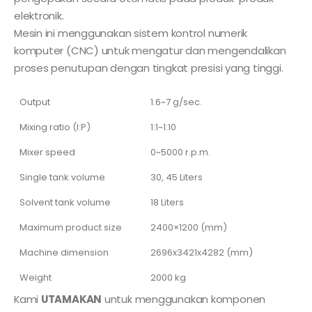
elektronik.
Mesin ini menggunakan sistem kontrol numerik
komputer (CNC) untuk mengatur dan mengendalikan
proses penutupan dengan tingkat presisi yang tinggi.
Output
1.6~7 g/sec.
Mixing ratio (I:P)
1:1~1:10
Mixer speed
0~5000 r.p.m.
Single tank volume
30, 45 Liters
Solvent tank volume
18 Liters
Maximum product size
2400×1200 (mm)
Machine dimension
2696x3421x4282 (mm)
Weight
2000 kg
Kami
UTAMAKAN
untuk menggunakan komponen