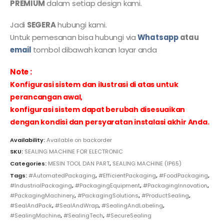
PREMIUM
dalam setiap design kami.
Jadi
SEGERA
hubungi kami.
Untuk pemesanan bisa hubungi via
Whatsapp
atau
email
tombol dibawah kanan layar anda
Note :
Konfigurasi sistem dan ilustrasi di atas untuk
perancangan awal,
konfigurasi sistem dapat berubah disesuaikan
dengan kondisi dan persyaratan instalasi akhir Anda.
Availability:
Available on backorder
SKU:
SEALING MACHINE FOR ELECTRONIC
Categories:
MESIN TOOL DAN PART
,
SEALING MACHINE (IP65)
Tags:
#AutomatedPackaging
,
#EfficientPackaging
,
#FoodPackaging
,
#IndustrialPackaging
,
#PackagingEquipment
,
#PackagingInnovation
,
#PackagingMachinery
,
#PackagingSolutions
,
#ProductSealing
,
#SealAndPack
,
#SealAndWrap
,
#SealingAndLabeling
,
#SealingMachine
,
#SealingTech
,
#SecureSealing