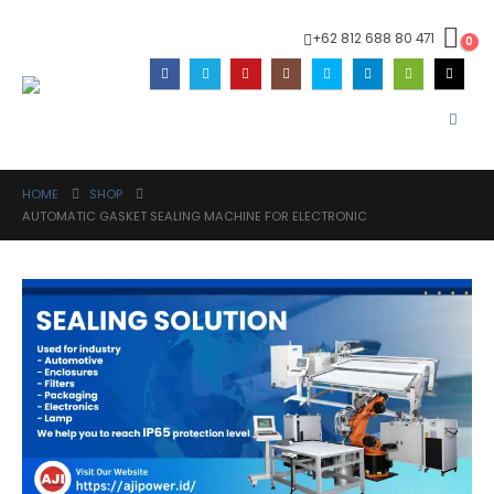
+62 812 688 80 471
0
HOME
SHOP
AUTOMATIC GASKET SEALING MACHINE FOR ELECTRONIC