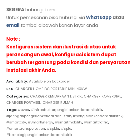
SEGERA
hubungi kami.
Untuk pemesanan bisa hubungi via
Whatsapp
atau
email
tombol dibawah kanan layar anda
Note :
Konfigurasi sistem dan ilustrasi di atas untuk
perancangan awal, konfigurasi sistem dapat
berubah tergantung pada kondisi dan persyaratan
instalasi akhir Anda.
Availability:
Available on backorder
SKU:
CHARGER HOME DC PORTABLE MINI 40KW
Categories:
CHARGER KENDARAAN LISTRIK
,
CHARGER KOMERSIAL
,
CHARGER PORTABEL
,
CHARGER RUMAH
Tags:
#evcs
,
#infrastrukturpengisiankendaraanlistrik
,
#jaringanpengisiankendaraanlistrik
,
#pengisiankendaraanlistrik
,
#smartcity
,
#SmartEnergy
,
#smartmobility
,
#smarttraffic
,
#smarttransportation
,
#spklu
,
#splu
,
#teknologipengisiankendaraanlistrik