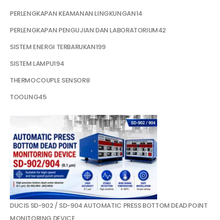
PERLENGKAPAN KEAMANAN LINGKUNGAN
14
PERLENGKAPAN PENGUJIAN DAN LABORATORIUM
42
SISTEM ENERGI TERBARUKAN
199
SISTEM LAMPU
194
THERMOCOUPLE SENSOR
8
TOOLING
45
DUCIS SD-902 / SD-904 AUTOMATIC PRESS BOTTOM DEAD POINT
MONITORING DEVICE