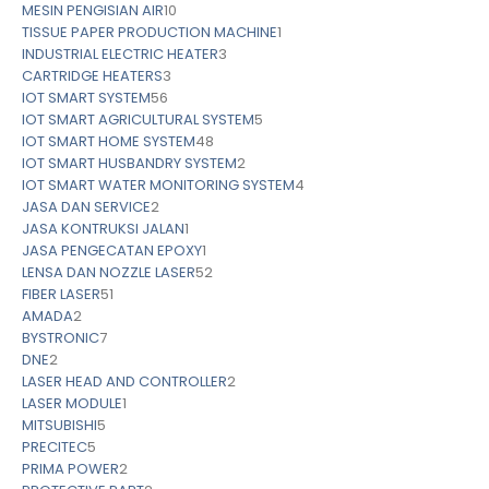
MESIN PENGISIAN AIR
10
TISSUE PAPER PRODUCTION MACHINE
1
INDUSTRIAL ELECTRIC HEATER
3
CARTRIDGE HEATERS
3
IOT SMART SYSTEM
56
IOT SMART AGRICULTURAL SYSTEM
5
IOT SMART HOME SYSTEM
48
IOT SMART HUSBANDRY SYSTEM
2
IOT SMART WATER MONITORING SYSTEM
4
JASA DAN SERVICE
2
JASA KONTRUKSI JALAN
1
JASA PENGECATAN EPOXY
1
LENSA DAN NOZZLE LASER
52
FIBER LASER
51
AMADA
2
BYSTRONIC
7
DNE
2
LASER HEAD AND CONTROLLER
2
LASER MODULE
1
MITSUBISHI
5
PRECITEC
5
PRIMA POWER
2