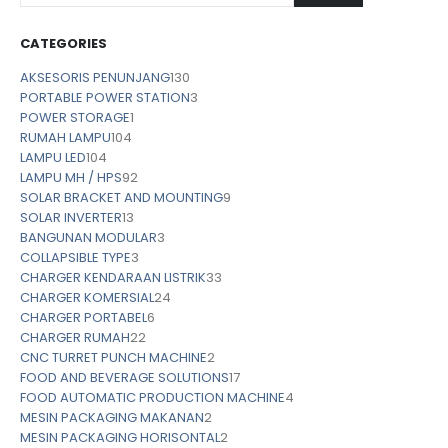
CATEGORIES
AKSESORIS PENUNJANG
130
PORTABLE POWER STATION
3
POWER STORAGE
1
RUMAH LAMPU
104
LAMPU LED
104
LAMPU MH / HPS
92
SOLAR BRACKET AND MOUNTING
9
SOLAR INVERTER
13
BANGUNAN MODULAR
3
COLLAPSIBLE TYPE
3
CHARGER KENDARAAN LISTRIK
33
CHARGER KOMERSIAL
24
CHARGER PORTABEL
6
CHARGER RUMAH
22
CNC TURRET PUNCH MACHINE
2
FOOD AND BEVERAGE SOLUTIONS
17
FOOD AUTOMATIC PRODUCTION MACHINE
4
MESIN PACKAGING MAKANAN
2
MESIN PACKAGING HORISONTAL
2