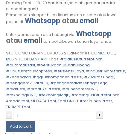
Forming Tool : 10-20 hari kerja (setelah gambar produksi
ditandatangani)
Pemesanan stripper bisa dicantumkan di note atau lewat
Whatsapp
atau
email
pesan di
Whatsapp
Untuk pemesanan bisa hubungi via
atau
email
tombol dibawah kanan layar anda.
SKU:
CONIC FORMING EMBOSS 2
Categories:
CONIC TOOL
,
MESIN TOOL DAN PART
Tags:
#alatCNCturretpunch
,
#automatisasi
,
#bentukdanUkuranLubang
,
#CNCturretpunchpress
,
#efisiensiBiaya
,
#industriManufaktur
,
#kecepatanTinggi
,
#komponenPresisi
,
#kualitasTinggi
,
#penggerakHidraulik
,
#penghematanTenagaKerja
,
#platBesi
,
#produksiPresisi
,
#punchpressCNC
,
#teknologiCNC
,
#teknologiMaju
,
#toolingCNCturretpunch
,
Amada tool
,
MURATA Tool
,
Tool CNC Turret Punch Press
,
TRUMPF Tool
-
+
Add to cart