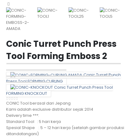
Conic Turret Punch Press
Tool Forming Emboss 2
Conic Turret Punch
Press Tool FORMING CURLING
Conic Turret Punch Press Tool
FORMING KNOCKOUT
CONIC Tool berasal dari Jepang
0
out of 5
Kami adalah exclusive distributor sejak 2014
Delivery time ***:
Standard Tool : 5 hari kerja
Spesial Shape : 5 – 12 hari kerja (setelah gambar produksi
ditandatangani)