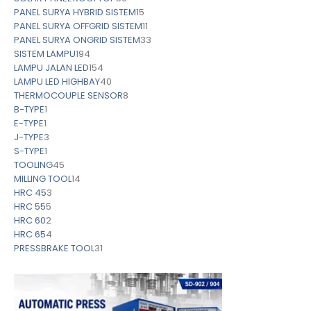
PANEL SURYA HYBRID SISTEM
15
PANEL SURYA OFFGRID SISTEM
11
PANEL SURYA ONGRID SISTEM
33
SISTEM LAMPU
194
LAMPU JALAN LED
154
LAMPU LED HIGHBAY
40
THERMOCOUPLE SENSOR
8
B-TYPE
1
E-TYPE
1
J-TYPE
3
S-TYPE
1
TOOLING
45
MILLING TOOL
14
HRC 45
3
HRC 55
5
HRC 60
2
HRC 65
4
PRESSBRAKE TOOL
31