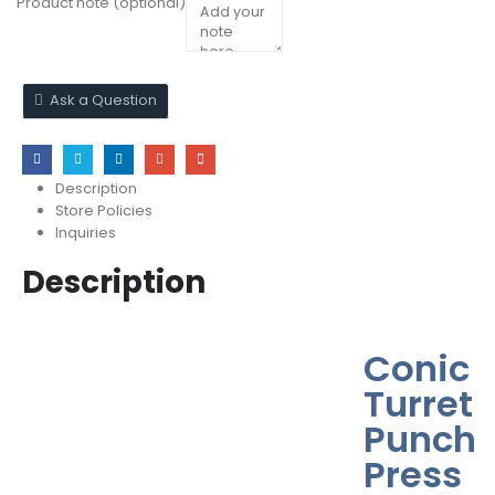
Product note
(optional)
Ask a Question
Description
Store Policies
Inquiries
Description
Conic
Turret
Punch
Press