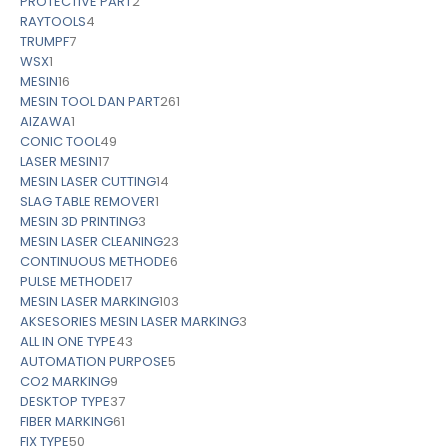
PROTECTIVE PART
2
RAYTOOLS
4
TRUMPF
7
WSX
1
MESIN
16
MESIN TOOL DAN PART
261
AIZAWA
1
CONIC TOOL
49
LASER MESIN
17
MESIN LASER CUTTING
14
SLAG TABLE REMOVER
1
MESIN 3D PRINTING
3
MESIN LASER CLEANING
23
CONTINUOUS METHODE
6
PULSE METHODE
17
MESIN LASER MARKING
103
AKSESORIES MESIN LASER MARKING
3
ALL IN ONE TYPE
43
AUTOMATION PURPOSE
5
CO2 MARKING
9
DESKTOP TYPE
37
FIBER MARKING
61
FIX TYPE
50