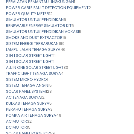
PERALATAN PEMANTAU LINGKUNGAN
1
POWER CABLE FAULT DETECTION EQUIPMENT
2
POWER QUALITY METER
12
SIMULATOR UNTUK PENDIDIKAN
5
RENEWABLE ENERGY SIMULATOR KIT
5
SIMULATOR UNTUK PENDIDIKAN VOKASI
5
SMOKE AND DUST EXTRACTOR
15
SISTEM ENERGI TERBARUKAN
199
LAMPU JALAN TENAGA SURYA
46
2 IN 1 SOLAR STREET LIGHT
11
3 IN 1 SOLAR STREET LIGHT
1
ALL IN ONE SOLAR STREET LIGHT
30
TRAFFIC LIGHT TENAGA SURYA
4
SISTEM MICRO HYDRO
1
SISTEM TENAGA ANGIN
15
SOLAR PANEL SYSTEM
128
AC TENAGA SURYA
12
KULKAS TENAGA SURYA
5
PERAHU TENAGA SURYA
3
POMPA AIR TENAGA SURYA
49
AC MOTOR
32
DC MOTOR
15
SOLAR PANEL ROOFTOP
59