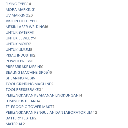
FLYING TYPE
34
MOPA MARKING
1
UV MARKING
26
VISION CCD TYPE
3
MESIN LASER WELDING
16
UNTUK BATERAI
1
UNTUK JEWELRY
4
UNTUK MOLD
2
UNTUK UMUM
8
PISAU INDUSTRI
2
POWER PRESS
3
PRESSBRAKE MESIN
10
SEALING MACHINE (IP65)
6
SHEARING MESIN
1
TOOL GRINDING MACHINE
2
TOOL PRESSBRAKE
34
PERLENGKAPAN KEAMANAN LINGKUNGAN
14
LUMINOUS BOARD
4
TELESCOPIC TOWER MAST
7
PERLENGKAPAN PENGUJIAN DAN LABORATORIUM
42
BATTERY TESTER
2
MATERIAL
2