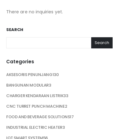
There are no inquiries yet.
SEARCH
Search
Categories
AKSESORIS PENUNJANG
130
BANGUNAN MODULAR
3
CHARGER KENDARAAN LISTRIK
33
CNC TURRET PUNCH MACHINE
2
FOOD AND BEVERAGE SOLUTIONS
17
INDUSTRIAL ELECTRIC HEATER
3
IOT SMART SYSTEM
56