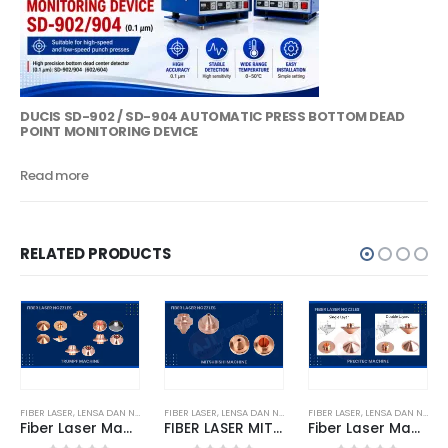
DUCIS SD-902 / SD-904 AUTOMATIC PRESS BOTTOM DEAD
POINT MONITORING DEVICE
Read more
RELATED PRODUCTS
FIBER LASER
,
TRUMPF
,
LENSA DAN NOZZLE LASER
FIBER LASER
,
TRUMPF
,
LENSA DAN NOZZLE LASER
FIBER LASER
,
MITSUBISHI
,
LENSA DAN NOZZLE LASER
Fiber Laser Machine Spare Parts TRUMPF Nozzles Type-A
FIBER LASER MITSUBISHI NOZZLES TYPE A
Fiber Laser Machine Spare Parts PRECITEC Nozzles Type-D