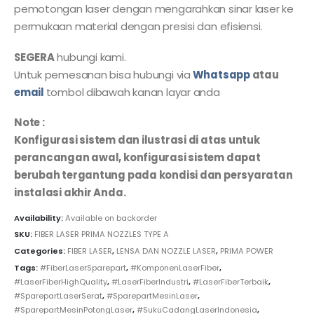
pemotongan laser dengan mengarahkan sinar laser ke
permukaan material dengan presisi dan efisiensi.
SEGERA
hubungi kami.
Untuk pemesanan bisa hubungi via
Whatsapp
atau
email
tombol dibawah kanan layar anda
Note :
Konfigurasi sistem dan ilustrasi di atas untuk
perancangan awal, konfigurasi sistem dapat
berubah tergantung pada kondisi dan persyaratan
instalasi akhir Anda.
Availability:
Available on backorder
SKU:
FIBER LASER PRIMA NOZZLES TYPE A
Categories:
FIBER LASER
,
LENSA DAN NOZZLE LASER
,
PRIMA POWER
Tags:
#FiberLaserSparepart
,
#KomponenLaserFiber
,
#LaserFiberHighQuality
,
#LaserFiberIndustri
,
#LaserFiberTerbaik
,
#SparepartLaserSerat
,
#SparepartMesinLaser
,
#SparepartMesinPotongLaser
,
#SukuCadangLaserIndonesia
,