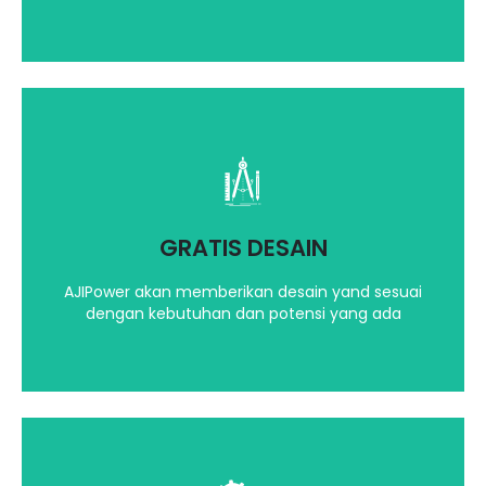
Dengan Software, Teknologi yang terbaru dan
canggih kami akan berikan ilustrasi desain yang
terbaik
GRATIS DESAIN
Hubungi kami
AJIPower akan memberikan desain yand sesuai
dengan kebutuhan dan potensi yang ada