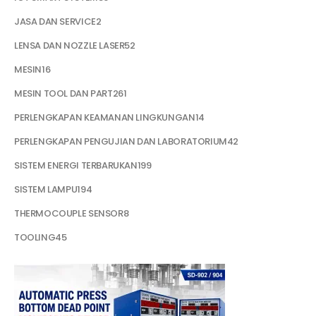
JASA DAN SERVICE
2
LENSA DAN NOZZLE LASER
52
MESIN
16
MESIN TOOL DAN PART
261
PERLENGKAPAN KEAMANAN LINGKUNGAN
14
PERLENGKAPAN PENGUJIAN DAN LABORATORIUM
42
SISTEM ENERGI TERBARUKAN
199
SISTEM LAMPU
194
THERMOCOUPLE SENSOR
8
TOOLING
45