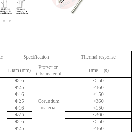
ic
Specification
Thermal response
Protection
Diam (mm)
Time T (s)
tube material
Φ16
<150
Φ25
<360
Φ16
<150
Φ25
Corundum
<360
material
Φ16
<150
Φ25
<360
Φ16
<150
Φ25
<360