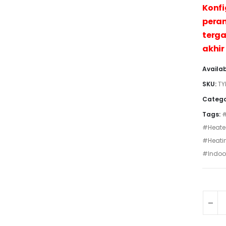
Konfi
peran
terga
akhir
Availab
SKU:
TY
Catego
Tags:
#
#Heate
#Heati
#Indoo