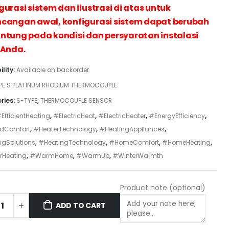
gurasi sistem dan ilustrasi di atas untuk
cangan awal, konfigurasi sistem dapat berubah
ntung pada kondisi dan persyaratan instalasi
 Anda.
ility:
Available on backorder
PE S PLATINUM RHODIUM THERMOCOUPLE
ries:
S-TYPE
,
THERMOCOUPLE SENSOR
EfficientHeating
,
#ElectricHeat
,
#ElectricHeater
,
#EnergyEfficiency
,
dComfort
,
#HeaterTechnology
,
#HeatingAppliances
,
ngSolutions
,
#HeatingTechnology
,
#HomeComfort
,
#HomeHeating
,
rHeating
,
#WarmHome
,
#WarmUp
,
#WinterWarmth
Product note
(optional)
ADD TO CART