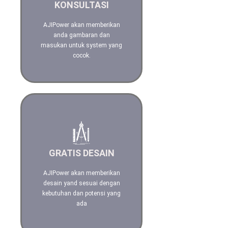
Anda
KONSULTASI
AJIPower akan memberikan
anda gambaran dan
Hubungi kami
masukan untuk system yang
cocok.
Dengan Software, Teknologi
yang terbaru dan canggih
GRATIS DESAIN
kami akan berikan ilustrasi
desain yang terbaik
AJIPower akan memberikan
desain yand sesuai dengan
Hubungi kami
kebutuhan dan potensi yang
ada