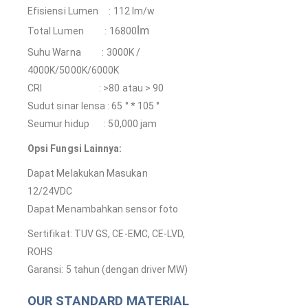
Efisiensi Lumen : 112 lm/w
lm
Total Lumen : 16800
Suhu Warna : 3000K /
4000K/5000K/6000K
CRI : >80 atau > 90
Sudut sinar lensa : 65 ° * 105 °
Seumur hidup : 50,000 jam
Opsi Fungsi Lainnya:
Dapat Melakukan Masukan
12/24VDC
Dapat Menambahkan sensor foto
Sertifikat: TUV GS, CE-EMC, CE-LVD,
ROHS
Garansi: 5 tahun (dengan driver MW)
OUR STANDARD MATERIAL