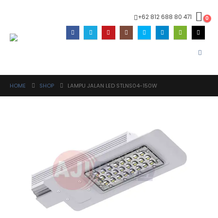
+62 812 688 80 471
0
HOME
SHOP
LAMPU JALAN LED STLNS04-150W