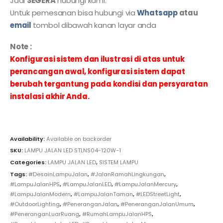
Jadi
SEGERA
hubungi kami.
Untuk pemesanan bisa hubungi via
Whatsapp
atau
email
tombol dibawah kanan layar anda
Note :
Konfigurasi sistem dan ilustrasi di atas untuk
perancangan awal, konfigurasi sistem dapat
berubah tergantung pada kondisi dan persyaratan
instalasi akhir Anda.
Availability:
Available on backorder
SKU:
LAMPU JALAN LED STLNS04-120W-1
Categories:
LAMPU JALAN LED
,
SISTEM LAMPU
Tags:
#DesainLampuJalan
,
#JalanRamahLingkungan
,
#LampuJalanHPS
,
#LampuJalanLED
,
#LampuJalanMercury
,
#LampuJalanModern
,
#LampuJalanTaman
,
#LEDStreetLight
,
#OutdoorLighting
,
#PeneranganJalan
,
#PeneranganJalanUmum
,
#PeneranganLuarRuang
,
#RumahLampuJalanHPS
,