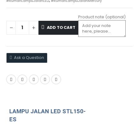
#RumahLampuJalanLED
,
#RumahLampuJalanMercury
Product note
(optional)
ADD TO CART
Ask a Question
LAMPU JALAN LED STL150-
ES