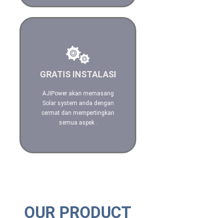
Kami akan
mempertimbangkan segala
GRATIS INSTALASI
aspek dalam menginstalasi
Solar System Anda
AJIPower akan memasang
Solar system anda dengan
Hubungi kami
cermat dan mempertingkan
semua aspek .
OUR PRODUCT