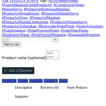
AIR TENAGA SURYA
Tags:
#EcoFriendlyPump
,
#EnergiMatahariUntukPompaAir
,
#GreenEnergyWater
,
#IrigasiSurya
,
#PompaAirBertenagaMatahari
,
#PompaAirHematEnergi
,
#PompaAirHibridaSurya
,
#PompaAirHijau
,
#PompaAirMatahari
,
#PompaAirRamahLingkungan
,
#PompaAirTenagaSurya
,
#PompaAirTerbarukan
,
#RenewableWaterPump
,
#SolarAgriculture
,
#SolarIrrigation
,
#SolarPoweredWater
,
#SolarWaterPump
,
#SunEnergyPump
,
#SunPoweredPumping
,
#SustainablePumping
-
+
Add to cart
Product note
(optional)
Ask a Question
Facebook
Twitter
LinkedIn
Google +
Email
Description
Reviews (0)
Store Policies
Inquiries