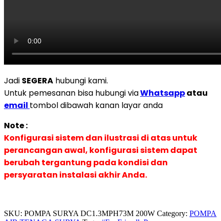
Jadi
SEGERA
hubungi kami.
Untuk pemesanan bisa hubungi via
Whatsapp
atau
email
tombol dibawah kanan layar anda
Note :
Konfigurasi sistem dan ilustrasi di atas untuk
perancangan awal, konfigurasi sistem dapat
berubah tergantung pada kondisi dan
persyaratan instalasi akhir Anda.
SKU:
POMPA SURYA DC1.3MPH73M 200W
Category:
POMPA