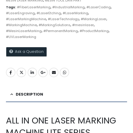
MESIN LASER MARKING
,
MESIN TOOL DAN PART
Tags:
#FiberLaserMarking
,
#IndustrialMarking
,
#LaserCoding
,
#LaserEngraving
,
#LaserEtching
,
#LaserMarking
,
#LaserMarkingMachine
,
#LaserTechnology
,
#MarkingLaser
,
#MarkingMachine
,
#MarkingSolutions
,
#mesinlaser
,
#MesinLaserMarking
,
#PermanentMarking
,
#ProductMarking
,
#UVLaserMarking
Ask a Question
DESCRIPTION
ALL IN ONE LASER MARKING
MACHINE LITE SERIES