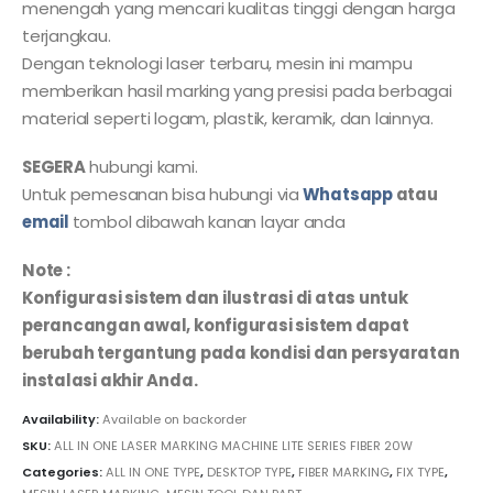
menengah yang mencari kualitas tinggi dengan harga
terjangkau.
Dengan teknologi laser terbaru, mesin ini mampu
memberikan hasil marking yang presisi pada berbagai
material seperti logam, plastik, keramik, dan lainnya.
SEGERA
hubungi kami.
Untuk pemesanan bisa hubungi via
Whatsapp
atau
email
tombol dibawah kanan layar anda
Note :
Konfigurasi sistem dan ilustrasi di atas untuk
perancangan awal, konfigurasi sistem dapat
berubah tergantung pada kondisi dan persyaratan
instalasi akhir Anda.
Availability:
Available on backorder
SKU:
ALL IN ONE LASER MARKING MACHINE LITE SERIES FIBER 20W
Categories:
ALL IN ONE TYPE
,
DESKTOP TYPE
,
FIBER MARKING
,
FIX TYPE
,