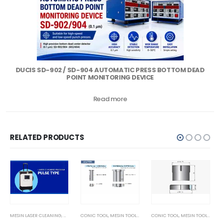
DUCIS SD-902 / SD-904 AUTOMATIC PRESS BOTTOM DEAD
POINT MONITORING DEVICE
Read more
RELATED PRODUCTS
MESIN LASER CLEANING
,
MESIN TOOL DAN PART
CONIC TOOL
,
MESIN TOOL DAN PART
,
PULSE METHODE
CONIC TOOL
,
MESIN TOOL DAN PART