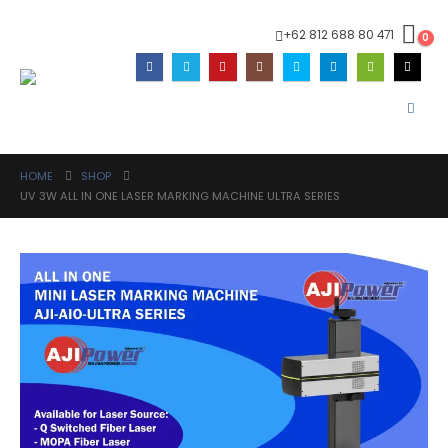
+62 812 688 80 471
0
HOME
SHOP
UV 3W ALL IN ONE LASER MARKING MACHINE ULTRA SERIES