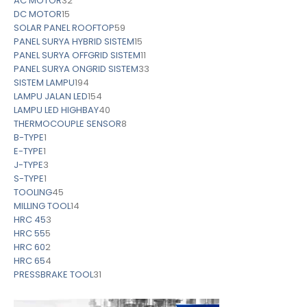
AC MOTOR
32
DC MOTOR
15
SOLAR PANEL ROOFTOP
59
PANEL SURYA HYBRID SISTEM
15
PANEL SURYA OFFGRID SISTEM
11
PANEL SURYA ONGRID SISTEM
33
SISTEM LAMPU
194
LAMPU JALAN LED
154
LAMPU LED HIGHBAY
40
THERMOCOUPLE SENSOR
8
B-TYPE
1
E-TYPE
1
J-TYPE
3
S-TYPE
1
TOOLING
45
MILLING TOOL
14
HRC 45
3
HRC 55
5
HRC 60
2
HRC 65
4
PRESSBRAKE TOOL
31