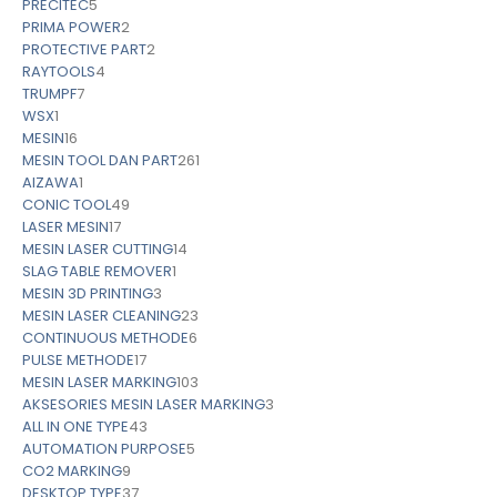
PRECITEC
5
PRIMA POWER
2
PROTECTIVE PART
2
RAYTOOLS
4
TRUMPF
7
WSX
1
MESIN
16
MESIN TOOL DAN PART
261
AIZAWA
1
CONIC TOOL
49
LASER MESIN
17
MESIN LASER CUTTING
14
SLAG TABLE REMOVER
1
MESIN 3D PRINTING
3
MESIN LASER CLEANING
23
CONTINUOUS METHODE
6
PULSE METHODE
17
MESIN LASER MARKING
103
AKSESORIES MESIN LASER MARKING
3
ALL IN ONE TYPE
43
AUTOMATION PURPOSE
5
CO2 MARKING
9
DESKTOP TYPE
37