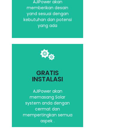
AJIPower akan
memberikan desain
yand sesuai dengan
Hubungi kami
kebutuhan dan potensi
yang ada
Kami akan
mempertimbangkan
GRATIS
segala aspek dalam
INSTALASI
menginstalasi Solar
System Anda
AJIPower akan
memasang Solar
system anda dengan
Hubungi kami
cermat dan
mempertingkan semua
aspek .