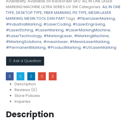
Availability:
Available on backorder
SKU:
ALL IN ONE LASER
MARKING MACHINE ULTRA SERIES UV 3W
Categories:
ALL IN ONE
TYPE
,
DESKTOP TYPE
,
FIBER MARKING
,
FIX TYPE
,
MESIN LASER
MARKING
,
MESIN TOOL DAN PART
Tags:
#FiberLaserMarking
,
#IndustrialMarking
,
#LaserCoding
,
#LaserEngraving
,
#LaserEtching
,
#LaserMarking
,
#LaserMarkingMachine
,
#LaserTechnology
,
#MarkingLaser
,
#MarkingMachine
,
#MarkingSolutions
,
#mesinlaser
,
#MesinLaserMarking
,
#PermanentMarking
,
#ProductMarking
,
#UVLaserMarking
Ask a Question
Description
Reviews (0)
Store Policies
Inquiries
Description