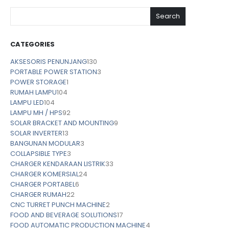
Search
CATEGORIES
AKSESORIS PENUNJANG
130
PORTABLE POWER STATION
3
POWER STORAGE
1
RUMAH LAMPU
104
LAMPU LED
104
LAMPU MH / HPS
92
SOLAR BRACKET AND MOUNTING
9
SOLAR INVERTER
13
BANGUNAN MODULAR
3
COLLAPSIBLE TYPE
3
CHARGER KENDARAAN LISTRIK
33
CHARGER KOMERSIAL
24
CHARGER PORTABEL
6
CHARGER RUMAH
22
CNC TURRET PUNCH MACHINE
2
FOOD AND BEVERAGE SOLUTIONS
17
FOOD AUTOMATIC PRODUCTION MACHINE
4