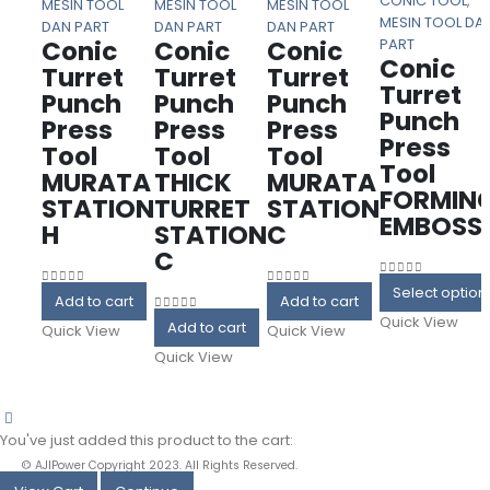
CONIC TOOL
,
MESIN TOOL
MESIN TOOL
MESIN TOOL
MESIN TOOL DA
DAN PART
DAN PART
DAN PART
Conic
Conic
Conic
PART
Conic
Turret
Turret
Turret
Turret
Punch
Punch
Punch
Punch
Press
Press
Press
Press
Tool
Tool
Tool
Tool
MURATA
THICK
MURATA
FORMIN
STATION
TURRET
STATION
EMBOSS
H
STATION
C
C
0
out of 5
Select option
0
out of 5
0
out of 5
Add to cart
Add to cart
Quick View
0
out of 5
Add to cart
Quick View
Quick View
Quick View
categories
You've just added this product to the cart:
© AJIPower Copyright 2023. All Rights Reserved.