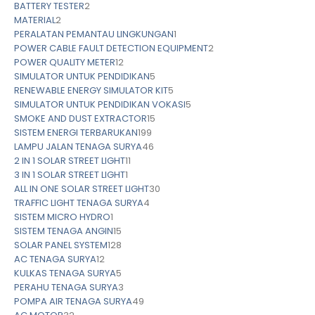
BATTERY TESTER
2
MATERIAL
2
PERALATAN PEMANTAU LINGKUNGAN
1
POWER CABLE FAULT DETECTION EQUIPMENT
2
POWER QUALITY METER
12
SIMULATOR UNTUK PENDIDIKAN
5
RENEWABLE ENERGY SIMULATOR KIT
5
SIMULATOR UNTUK PENDIDIKAN VOKASI
5
SMOKE AND DUST EXTRACTOR
15
SISTEM ENERGI TERBARUKAN
199
LAMPU JALAN TENAGA SURYA
46
2 IN 1 SOLAR STREET LIGHT
11
3 IN 1 SOLAR STREET LIGHT
1
ALL IN ONE SOLAR STREET LIGHT
30
TRAFFIC LIGHT TENAGA SURYA
4
SISTEM MICRO HYDRO
1
SISTEM TENAGA ANGIN
15
SOLAR PANEL SYSTEM
128
AC TENAGA SURYA
12
KULKAS TENAGA SURYA
5
PERAHU TENAGA SURYA
3
POMPA AIR TENAGA SURYA
49