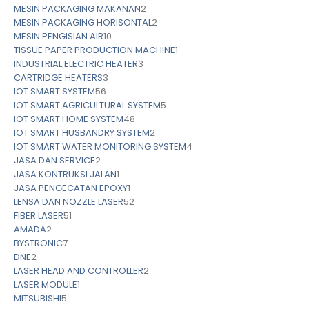
MESIN PACKAGING MAKANAN
2
MESIN PACKAGING HORISONTAL
2
MESIN PENGISIAN AIR
10
TISSUE PAPER PRODUCTION MACHINE
1
INDUSTRIAL ELECTRIC HEATER
3
CARTRIDGE HEATERS
3
IOT SMART SYSTEM
56
IOT SMART AGRICULTURAL SYSTEM
5
IOT SMART HOME SYSTEM
48
IOT SMART HUSBANDRY SYSTEM
2
IOT SMART WATER MONITORING SYSTEM
4
JASA DAN SERVICE
2
JASA KONTRUKSI JALAN
1
JASA PENGECATAN EPOXY
1
LENSA DAN NOZZLE LASER
52
FIBER LASER
51
AMADA
2
BYSTRONIC
7
DNE
2
LASER HEAD AND CONTROLLER
2
LASER MODULE
1
MITSUBISHI
5