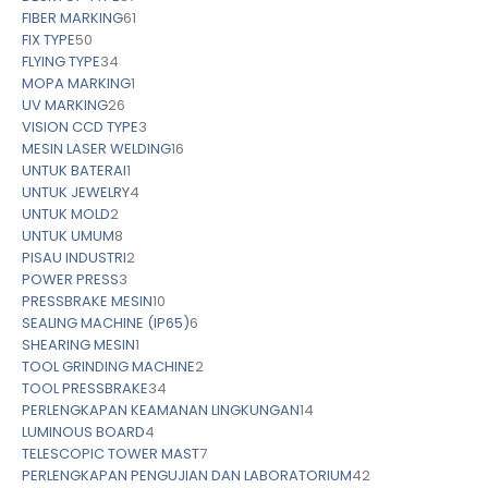
FIBER MARKING
61
FIX TYPE
50
FLYING TYPE
34
MOPA MARKING
1
UV MARKING
26
VISION CCD TYPE
3
MESIN LASER WELDING
16
UNTUK BATERAI
1
UNTUK JEWELRY
4
UNTUK MOLD
2
UNTUK UMUM
8
PISAU INDUSTRI
2
POWER PRESS
3
PRESSBRAKE MESIN
10
SEALING MACHINE (IP65)
6
SHEARING MESIN
1
TOOL GRINDING MACHINE
2
TOOL PRESSBRAKE
34
PERLENGKAPAN KEAMANAN LINGKUNGAN
14
LUMINOUS BOARD
4
TELESCOPIC TOWER MAST
7
PERLENGKAPAN PENGUJIAN DAN LABORATORIUM
42