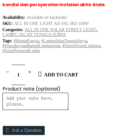
kondisi dan persyaratan instalasi akhir Anda.
Availability:
Available on backorder
SKU:
ALL IN ONE LIGHT AJI SSL-002-100W
Categories:
ALL IN ONE SOLAR STREET LIGHT
,
LAMPU JALAN TENAGA SURYA
Tags:
#HematEnergi
,
#LampuJalanTenagaSurya
,
#PencahayaanRamahLingkungan
,
#SmartStreetLighting
,
#SolarPoweredLights
ADD TO CART
Product note
(optional)
Ask a Question