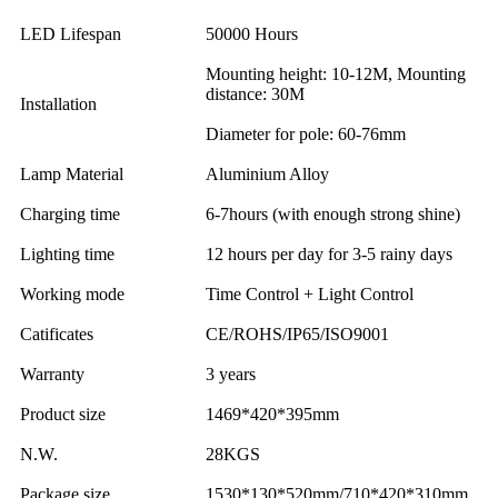
LED Lifespan
50000 Hours
Mounting height: 10-12M, Mounting
distance: 30M
Installation
Diameter for pole: 60-76mm
Lamp Material
Aluminium Alloy
Charging time
6-7hours (with enough strong shine)
Lighting time
12 hours per day for 3-5 rainy days
Working mode
Time Control + Light Control
Catificates
CE/ROHS/IP65/ISO9001
Warranty
3 years
Product size
1469*420*395mm
N.W.
28KGS
Package size
1530*130*520mm/710*420*310mm