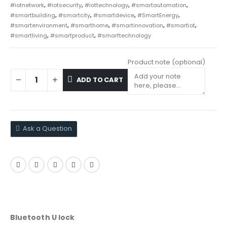
#iotnetwork
,
#iotsecurity
,
#iottechnology
,
#smartautomation
,
#smartbuilding
,
#smartcity
,
#smartdevice
,
#SmartEnergy
,
#smartenvironment
,
#smarthome
,
#smartinnovation
,
#smartiot
,
#smartliving
,
#smartproduct
,
#smarttechnology
Product note
(optional)
ADD TO CART
Ask a Question
Bluetooth U lock