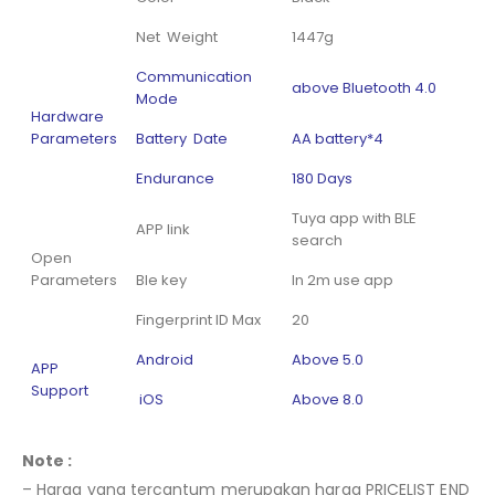
Net Weight
1447g
Communication
above Bluetooth 4.0
Mode
Hardware
Parameters
Battery Date
AA battery*4
Endurance
180 Days
Tuya app with BLE
APP link
search
Open
Parameters
Ble key
In 2m use app
Fingerprint ID Max
20
Android
Above 5.0
APP
Support
iOS
Above 8.0
Note :
– Harga yang tercantum merupakan harga PRICELIST END