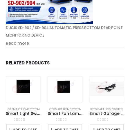
DUCIS SD-902 / SD-904 AUTOMATIC PRESS BOTTOM DEAD POINT
MONITORING DEVICE
Read more
RELATED PRODUCTS
IOT SMART HOME SYSTEM
IOT SMART HOME SYSTEM
IOT SMART HOME SYSTEM
Smart Light Switch 3 Gang​
Smart Fan Lamp Switch
Smart Garage Opener
0
out of 5
0
out of 5
0
out of 5
© AJIPower Copyright 2023. All Rights Reserved.
ADD TO CART
ADD TO CART
ADD TO CART