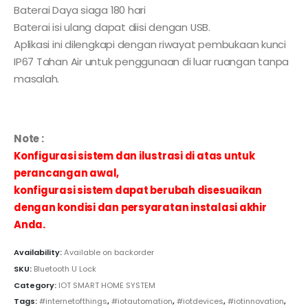
Baterai Daya siaga 180 hari
Baterai isi ulang dapat diisi dengan USB.
Aplikasi ini dilengkapi dengan riwayat pembukaan kunci
IP67 Tahan Air untuk penggunaan di luar ruangan tanpa
masalah.
Note :
Konfigurasi sistem dan ilustrasi di atas untuk
perancangan awal,
konfigurasi sistem dapat berubah disesuaikan
dengan kondisi dan persyaratan instalasi akhir
Anda.
Availability:
Available on backorder
SKU:
Bluetooth U Lock
Category:
IOT SMART HOME SYSTEM
Tags:
#internetofthings
,
#iotautomation
,
#iotdevices
,
#iotinnovation
,