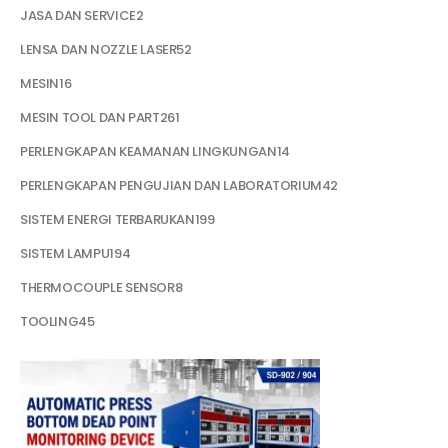
2
JASA DAN SERVICE
2
products
52
LENSA DAN NOZZLE LASER
52
products
16
MESIN
16
products
261
MESIN TOOL DAN PART
261
products
14
PERLENGKAPAN KEAMANAN LINGKUNGAN
14
products
42
PERLENGKAPAN PENGUJIAN DAN LABORATORIUM
42
products
199
SISTEM ENERGI TERBARUKAN
199
products
194
SISTEM LAMPU
194
products
8
THERMOCOUPLE SENSOR
8
products
45
TOOLING
45
products