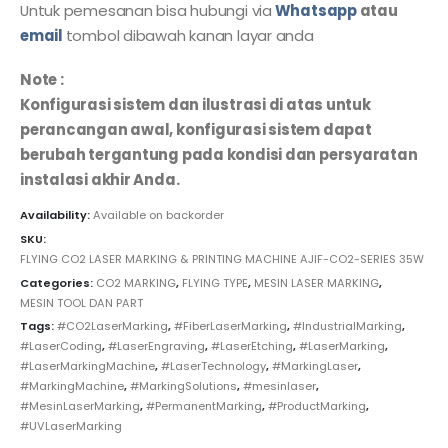
Untuk pemesanan bisa hubungi via
Whatsapp
atau
email
tombol dibawah kanan layar anda
Note :
Konfigurasi sistem dan ilustrasi di atas untuk
perancangan awal, konfigurasi sistem dapat
berubah tergantung pada kondisi dan persyaratan
instalasi akhir Anda.
Availability:
Available on backorder
SKU:
FLYING CO2 LASER MARKING & PRINTING MACHINE AJIF-CO2-SERIES 35W
Categories:
CO2 MARKING
,
FLYING TYPE
,
MESIN LASER MARKING
,
MESIN TOOL DAN PART
Tags:
#CO2LaserMarking
,
#FiberLaserMarking
,
#IndustrialMarking
,
#LaserCoding
,
#LaserEngraving
,
#LaserEtching
,
#LaserMarking
,
#LaserMarkingMachine
,
#LaserTechnology
,
#MarkingLaser
,
#MarkingMachine
,
#MarkingSolutions
,
#mesinlaser
,
#MesinLaserMarking
,
#PermanentMarking
,
#ProductMarking
,
#UVLaserMarking