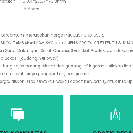
imension : 610.4*235.7*78.9mm
ty : 5 Years
 tercantum merupakan harga PRICELIST END USER.
ISKON TAMBAHAN 5%- 35% untuk JENIS PRODUK TERTENTU & KUANT
n Surat Dukungan, Surat Garansi, Sertifikat Produk, dan dokum
co Bekasi (gudang AJIPower).
itung sejak barang dikirim dari gudang, s&k garansi silakan lihat 
m termasuk biaya pengepakan, pengiriman.
harga, diskon, stok sewaktu-waktu dapat berubah (untuk info 
Dengan Software, Teknol
an masukan yang terbaik
terbaru dan canggih ka
tuk kebutuhan Anda
berikan ilustrasi desai