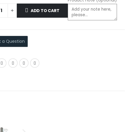
Product note
(optional)
ADD TO CART
k a Question