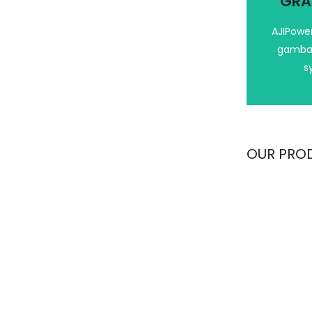
GRA
AJIPowe
gamba
s
OUR PRO