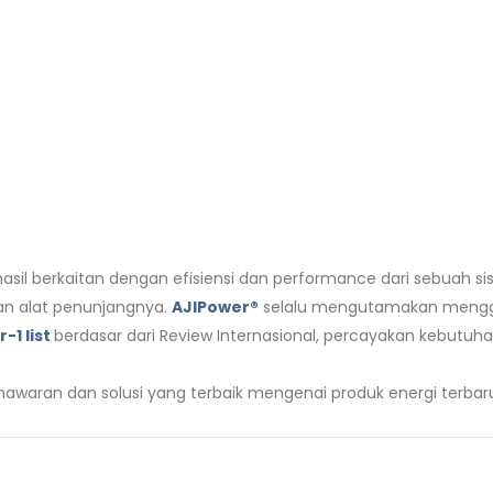
 hasil berkaitan dengan efisiensi dan performance dari sebuah 
n alat penunjangnya.
AJIPower®
selalu mengutamakan menggu
r-1 list
berdasar dari Review Internasional, percayakan kebutuh
awaran dan solusi yang terbaik mengenai produk energi terba