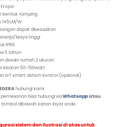
 Eropa
n bentuk ramping
n 145LM/W
angan dapat disesuaikan
kinerja/biaya tinggi
si IP66
si 5 tahun
n desain rumah 2 ukuran
n kisaran 50-150watt
n IoT smart sistem kontrol (opsional)
EGERA
hubungi kami.
 pemesanan bisa hubungi via
Whatsapp
atau
l
tombol dibawah kanan layar anda
gurasi sistem dan ilustrasi di atas untuk