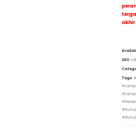
peran
terga
akhir
Availab
SKU:
LA
Catego
Tags:
#
#Lampu
#Lamp
#Pener
#Ruma
#Ruma