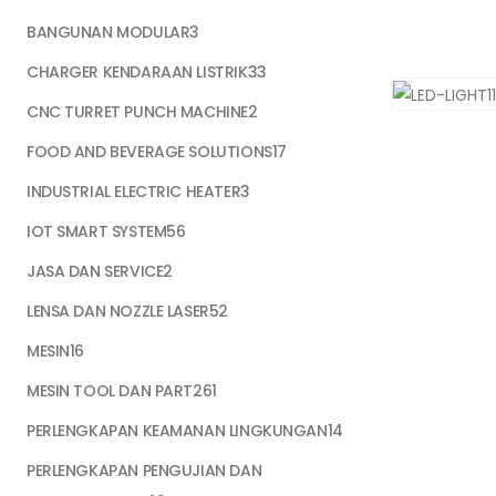
BANGUNAN MODULAR
3
CHARGER KENDARAAN LISTRIK
33
CNC TURRET PUNCH MACHINE
2
FOOD AND BEVERAGE SOLUTIONS
17
INDUSTRIAL ELECTRIC HEATER
3
IOT SMART SYSTEM
56
JASA DAN SERVICE
2
LENSA DAN NOZZLE LASER
52
MESIN
16
MESIN TOOL DAN PART
261
PERLENGKAPAN KEAMANAN LINGKUNGAN
14
PERLENGKAPAN PENGUJIAN DAN