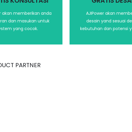
TIS KONSULTASI
GRATIS DESA
terbaik
r akan memberikan anda
AJIPower akan membe
Hubungi kami
ran dan masukan untuk
desain yand sesuai d
Hubungi kami
ystem yang cocok.
kebutuhan dan potensi 
DUCT PARTNER