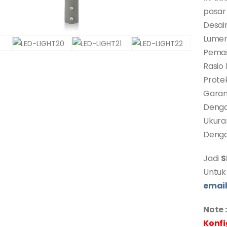
pasar
Desai
Lume
Pemas
Rasio 
Protek
Garan
Denga
Ukura
Denga
Jadi
S
Untuk
emai
Note :
Konfi