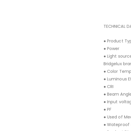
TECHNICAL D
● Product T
● Powe
● Light sour
Bridgelux br
● Color Tem
● Luminous E
● CRI
● Beam An
● Input vo
● PF 
● Used of Mea
● Wateproof