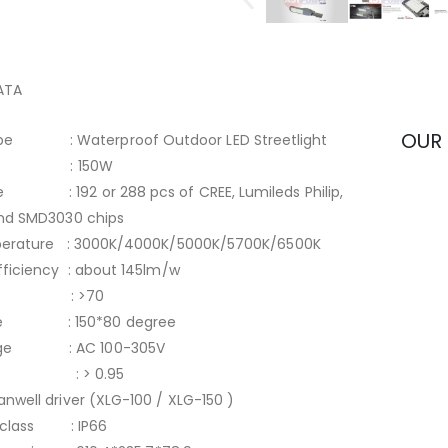
ATA
OUR
ype : Waterproof Outdoor LED Streetlight
r : 150W
ce : 192 or 288 pcs of CREE, Lumileds Philip,
and SMD3030 chips
perature : 3000K/4000K/5000K/5700K/6500K
fficiency : about 145lm/w
 : >70
gle : 150*80 degree
ltage : AC 100-305V
: > 0.95
nwell driver (XLG-100 / XLG-150 )
 class : IP66