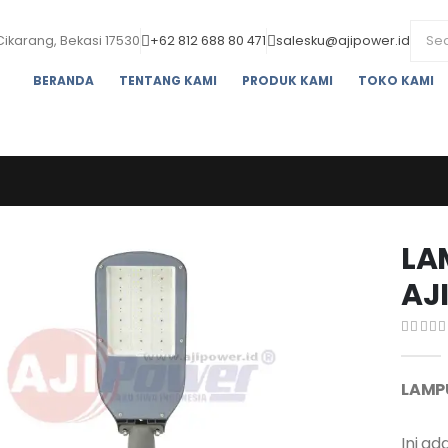
Cikarang, Bekasi 17530
+62 812 688 80 471
salesku@ajipower.id
BERANDA
TENTANG KAMI
PRODUK KAMI
TOKO KAMI
LA
AJ
0
out o
LAMPU
Ini ad