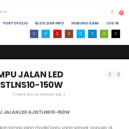
0
PORTOFOLIO
BLOG DAN INFO
HUBUNGI KAMI
LOG IN
MPU JALAN LED
ISTLNS10-150W
( There are no reviews yet. )
f 5
 JALAN LED AJISTLNS10-150W
alah lampu jalan model baru yang sangat populer di