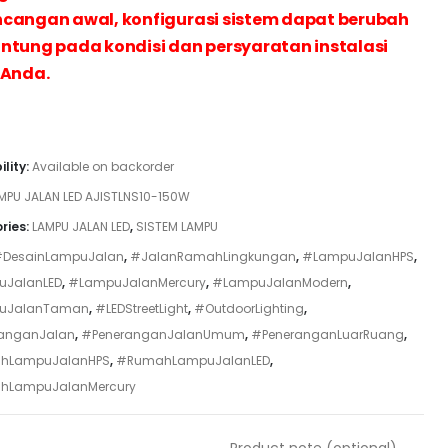
cangan awal, konfigurasi sistem dapat berubah
ntung pada kondisi dan persyaratan instalasi
 Anda.
ility:
Available on backorder
MPU JALAN LED AJISTLNS10-150W
ries:
LAMPU JALAN LED
,
SISTEM LAMPU
DesainLampuJalan
,
#JalanRamahLingkungan
,
#LampuJalanHPS
,
JalanLED
,
#LampuJalanMercury
,
#LampuJalanModern
,
uJalanTaman
,
#LEDStreetLight
,
#OutdoorLighting
,
anganJalan
,
#PeneranganJalanUmum
,
#PeneranganLuarRuang
,
hLampuJalanHPS
,
#RumahLampuJalanLED
,
hLampuJalanMercury