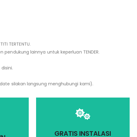
ITI TERTENTU.
en pendukung lainnya untuk keperluan TENDER.
disini.
update silakan langsung menghubungi kami).
ogi yang
Kami akan mempertimbangkan
mi akan
segala aspek dalam
GRATIS INSTALASI
n yang