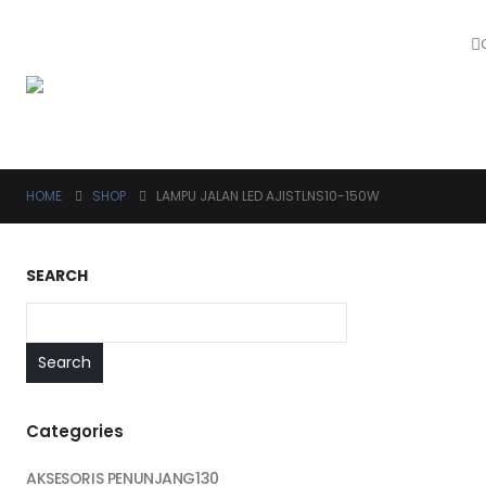
HOME
SHOP
LAMPU JALAN LED AJISTLNS10-150W
SEARCH
Search
Categories
AKSESORIS PENUNJANG
130