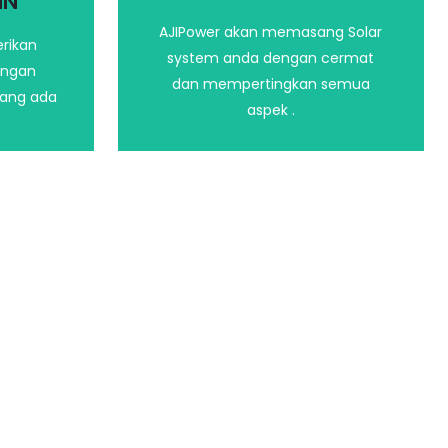
IN
menginstalasi Solar System Anda
AJIPower akan memasang Solar
rikan
system anda dengan cermat
Hubungi kami
engan
dan mempertingkan semua
yang ada
aspek .