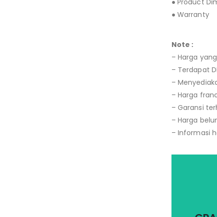
● Product D
● Warran
Note :
– Harga yang
– Terdapat D
– Menyediaka
– Harga fran
– Garansi terh
– Harga belu
– Informasi 
Saran d
un