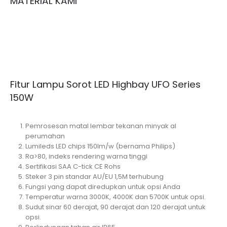
MATERIAL KAMI
Fitur Lampu Sorot LED Highbay UFO Series
150W
Pemrosesan matal lembar tekanan minyak al
perumahan
Lumileds LED chips 150lm/w (bernama Philips)
Ra>80, indeks rendering warna tinggi
Sertifikasi SAA C-tick CE Rohs
Steker 3 pin standar AU/EU 1,5M terhubung
Fungsi yang dapat diredupkan untuk opsi Anda
Temperatur warna 3000K, 4000K dan 5700K untuk opsi.
Sudut sinar 60 derajat, 90 derajat dan 120 derajat untuk
opsi.