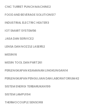
CNC TURRET PUNCH MACHINE
2
FOOD AND BEVERAGE SOLUTIONS
17
INDUSTRIAL ELECTRIC HEATER
3
IOT SMART SYSTEM
56
JASA DAN SERVICE
2
LENSA DAN NOZZLE LASER
52
MESIN
16
MESIN TOOL DAN PART
261
PERLENGKAPAN KEAMANAN LINGKUNGAN
14
PERLENGKAPAN PENGUJIAN DAN LABORATORIUM
42
SISTEM ENERGI TERBARUKAN
199
SISTEM LAMPU
194
THERMOCOUPLE SENSOR
8