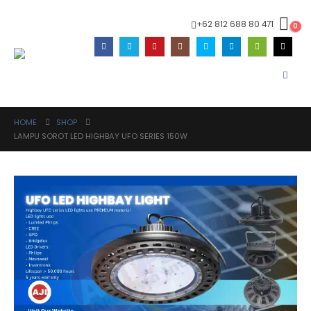
+62 812 688 80 471
0
HOME
SHOP
LAMPU SOROT LED HIGHBAY UFO SERIES 150W