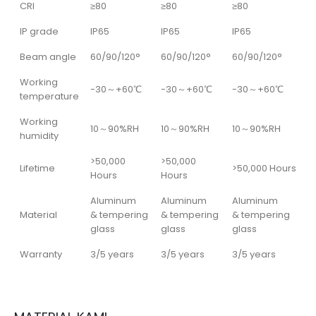
CRI
≥80
≥80
≥80
IP grade
IP65
IP65
IP65
Beam angle
60/90/120°
60/90/120°
60/90/120°
Working
-30～+60℃
-30～+60℃
-30～+60℃
temperature
Working
10～90%RH
10～90%RH
10～90%RH
humidity
>50,000
>50,000
Lifetime
>50,000 Hours
Hours
Hours
Aluminum
Aluminum
Aluminum
Material
& tempering
& tempering
& tempering
glass
glass
glass
Warranty
3/5 years
3/5 years
3/5 years