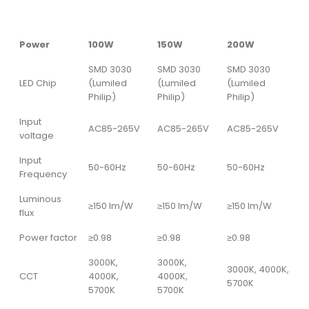
Power
100W
150W
200W
SMD 3030
SMD 3030
SMD 3030
LED Chip
(Lumiled
(Lumiled
(Lumiled
Philip)
Philip)
Philip)
Input
AC85-265V
AC85-265V
AC85-265V
voltage
Input
50-60Hz
50-60Hz
50-60Hz
Frequency
Luminous
≥150 lm/W
≥150 lm/W
≥150 lm/W
flux
Power factor
≥0.98
≥0.98
≥0.98
3000K,
3000K,
3000K, 4000K,
CCT
4000K,
4000K,
5700K
5700K
5700K