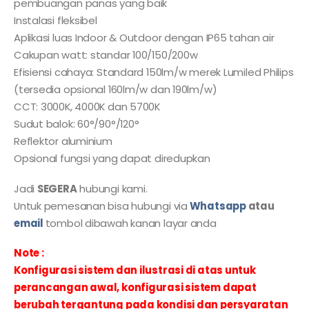
pembuangan panas yang baik
Instalasi fleksibel
Aplikasi luas Indoor & Outdoor dengan IP65 tahan air
Cakupan watt: standar 100/150/200w
Efisiensi cahaya: Standard 150lm/w merek Lumiled Philips
(tersedia opsional 160lm/w dan 190lm/w)
CCT: 3000K, 4000K dan 5700K
Sudut balok: 60°/90°/120°
Reflektor aluminium
Opsional fungsi yang dapat diredupkan
Jadi
SEGERA
hubungi kami.
Untuk pemesanan bisa hubungi via
Whatsapp
atau
email
tombol dibawah kanan layar anda
Note :
Konfigurasi sistem dan ilustrasi di atas untuk
perancangan awal, konfigurasi sistem dapat
berubah tergantung pada kondisi dan persyaratan