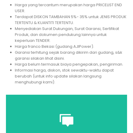
Harga yang tercantum merupakan harga PRICELIST END
USER.
Terdapat DISKON TAMBAHAN 5%- 35% untuk JENIS PRODUK
TERTENTU & KUANTITI TERTENTU.
Menyediakan Surat Dukungan, Surat Garansi, Sertifikat
Produk, dan dokumen pendukung lainnya untuk
keperluan TENDER.
Harga franco Bekasi (gudang AJIPower).
Garansi terhitung sejak barang dikirim dari gudang, s&k
garansi silakan lihat disini.
Harga belum termasuk biaya pengepakan, pengiriman.
Informasi harga, diskon, stok sewaktu-waktu dapat
berubah (untuk info update silakan langsung
menghubungi kami).
Saran dan masukan yang terbaik untuk
kebutuhan Anda