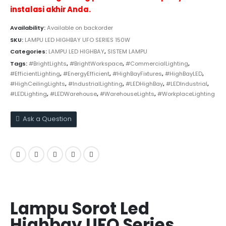
instalasi akhir Anda.
Availability:
Available on backorder
SKU:
LAMPU LED HIGHBAY UFO SERIES 150W
Categories:
LAMPU LED HIGHBAY
,
SISTEM LAMPU
Tags:
#BrightLights
,
#BrightWorkspace
,
#CommercialLighting
,
#EfficientLighting
,
#EnergyEfficient
,
#HighBayFixtures
,
#HighBayLED
,
#HighCeilingLights
,
#IndustrialLighting
,
#LEDHighBay
,
#LEDIndustrial
,
#LEDLighting
,
#LEDWarehouse
,
#WarehouseLights
,
#WorkplaceLighting
Ask a Question
Lampu Sorot Led
Highbay UFO Series