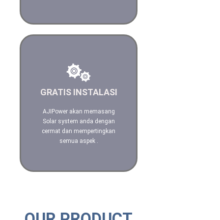
Kami akan
mempertimbangkan segala
GRATIS INSTALASI
aspek dalam menginstalasi
Solar System Anda
AJIPower akan memasang
Solar system anda dengan
Hubungi kami
cermat dan mempertingkan
semua aspek .
OUR PRODUCT