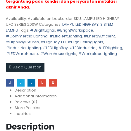
tergantung pada kondisi dan persyaratan instalasi
akhir Anda.
Availability:
Available on backorder
SKU:
LAMPU LED HIGHBAY
UFO SERIES 200W
Categories:
LAMPU LED HIGHBAY
,
SISTEM
LAMPU
Tags:
#BrightLights
,
#BrightWorkspace
,
#CommercialLighting
,
#EfficientLighting
,
#EnergyEfficient
,
#HighBayFixtures
,
#HighBayLED
,
#HighCeilingLights
,
#IndustrialLighting
,
#LEDHighBay
,
#LEDIndustrial
,
#LEDLighting
,
#LEDWarehouse
,
#WarehouseLights
,
#WorkplaceLighting
Ask a Question
Description
Additional information
Reviews (0)
Store Policies
Inquiries
Description