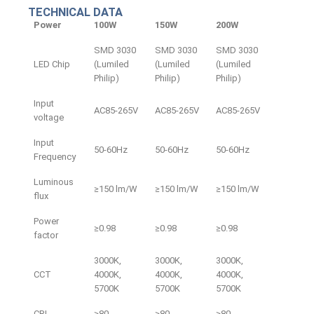
TECHNICAL DATA
Power
100W
150W
200W
SMD 3030
SMD 3030
SMD 3030
LED Chip
(Lumiled
(Lumiled
(Lumiled
Philip)
Philip)
Philip)
Input
AC85-265V
AC85-265V
AC85-265V
voltage
Input
50-60Hz
50-60Hz
50-60Hz
Frequency
Luminous
≥150 lm/W
≥150 lm/W
≥150 lm/W
flux
Power
≥0.98
≥0.98
≥0.98
factor
3000K,
3000K,
3000K,
CCT
4000K,
4000K,
4000K,
5700K
5700K
5700K
CRI
≥80
≥80
≥80