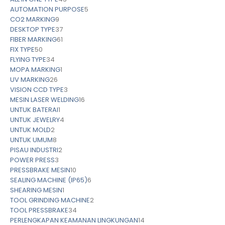
AUTOMATION PURPOSE
5
CO2 MARKING
9
DESKTOP TYPE
37
FIBER MARKING
61
FIX TYPE
50
FLYING TYPE
34
MOPA MARKING
1
UV MARKING
26
VISION CCD TYPE
3
MESIN LASER WELDING
16
UNTUK BATERAI
1
UNTUK JEWELRY
4
UNTUK MOLD
2
UNTUK UMUM
8
PISAU INDUSTRI
2
POWER PRESS
3
PRESSBRAKE MESIN
10
SEALING MACHINE (IP65)
6
SHEARING MESIN
1
TOOL GRINDING MACHINE
2
TOOL PRESSBRAKE
34
PERLENGKAPAN KEAMANAN LINGKUNGAN
14