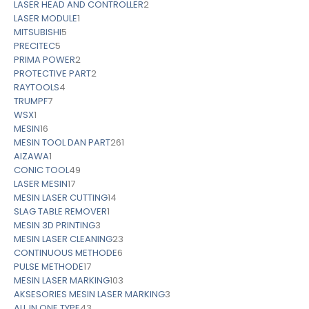
LASER HEAD AND CONTROLLER
2
LASER MODULE
1
MITSUBISHI
5
PRECITEC
5
PRIMA POWER
2
PROTECTIVE PART
2
RAYTOOLS
4
TRUMPF
7
WSX
1
MESIN
16
MESIN TOOL DAN PART
261
AIZAWA
1
CONIC TOOL
49
LASER MESIN
17
MESIN LASER CUTTING
14
SLAG TABLE REMOVER
1
MESIN 3D PRINTING
3
MESIN LASER CLEANING
23
CONTINUOUS METHODE
6
PULSE METHODE
17
MESIN LASER MARKING
103
AKSESORIES MESIN LASER MARKING
3
ALL IN ONE TYPE
43