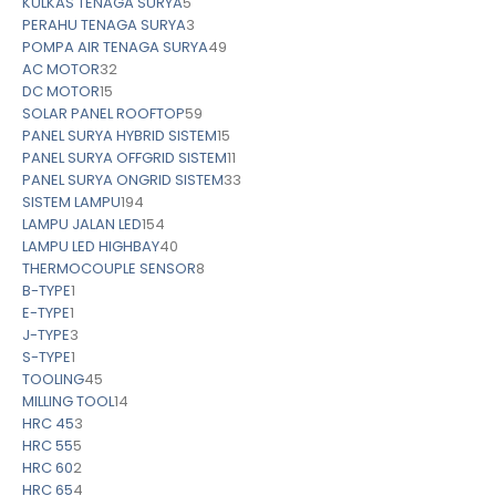
KULKAS TENAGA SURYA
5
PERAHU TENAGA SURYA
3
POMPA AIR TENAGA SURYA
49
AC MOTOR
32
DC MOTOR
15
SOLAR PANEL ROOFTOP
59
PANEL SURYA HYBRID SISTEM
15
PANEL SURYA OFFGRID SISTEM
11
PANEL SURYA ONGRID SISTEM
33
SISTEM LAMPU
194
LAMPU JALAN LED
154
LAMPU LED HIGHBAY
40
THERMOCOUPLE SENSOR
8
B-TYPE
1
E-TYPE
1
J-TYPE
3
S-TYPE
1
TOOLING
45
MILLING TOOL
14
HRC 45
3
HRC 55
5
HRC 60
2
HRC 65
4