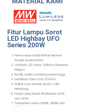
MATERIAL KAMI
Fitur Lampu Sorot
LED Highbay UFO
Series 200W
Pemrosesan matal lembar tekanan
minyak al perumahan
Lumileds LED chips 150lm/w (bernama
Philips)
Ra>80, indeks rendering warna tinggi
Sertifikasi SAA C-tick CE Rohs
Steker 3 pin standar AU/EU 1,5M
terhubung
Fungsi yang dapat diredupkan untuk
opsi Anda
Temperatur warna 3000K, 4000K dan