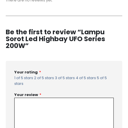
There are no reviews yet.
Be the first to review “Lampu
Sorot Led Highbay UFO Series
200W”
Your rating
*
1 of 5 stars
2 of 5 stars
3 of 5 stars
4 of 5 stars
5 of 5
stars
Your review
*