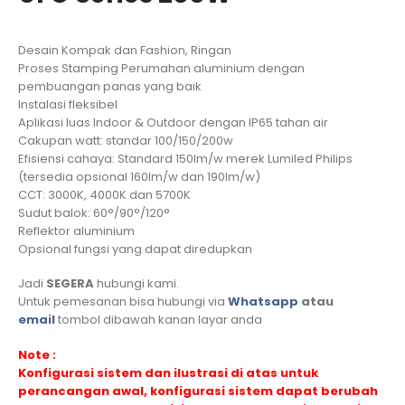
Desain Kompak dan Fashion, Ringan
Proses Stamping Perumahan aluminium dengan
pembuangan panas yang baik
Instalasi fleksibel
Aplikasi luas Indoor & Outdoor dengan IP65 tahan air
Cakupan watt: standar 100/150/200w
Efisiensi cahaya: Standard 150lm/w merek Lumiled Philips
(tersedia opsional 160lm/w dan 190lm/w)
CCT: 3000K, 4000K dan 5700K
Sudut balok: 60°/90°/120°
Reflektor aluminium
Opsional fungsi yang dapat diredupkan
Jadi
SEGERA
hubungi kami.
Untuk pemesanan bisa hubungi via
Whatsapp
atau
email
tombol dibawah kanan layar anda
Note :
Konfigurasi sistem dan ilustrasi di atas untuk
perancangan awal, konfigurasi sistem dapat berubah