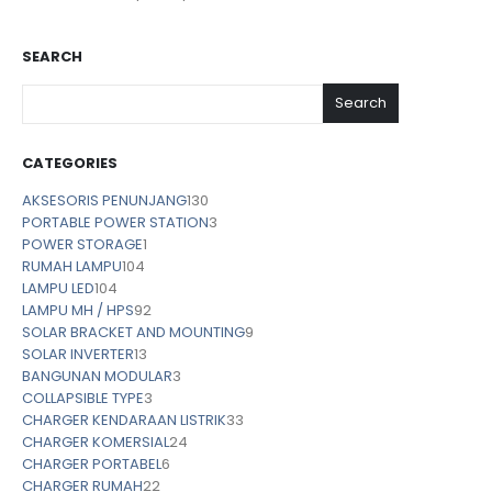
SEARCH
Search
CATEGORIES
AKSESORIS PENUNJANG
130
PORTABLE POWER STATION
3
POWER STORAGE
1
RUMAH LAMPU
104
LAMPU LED
104
LAMPU MH / HPS
92
SOLAR BRACKET AND MOUNTING
9
SOLAR INVERTER
13
BANGUNAN MODULAR
3
COLLAPSIBLE TYPE
3
CHARGER KENDARAAN LISTRIK
33
CHARGER KOMERSIAL
24
CHARGER PORTABEL
6
CHARGER RUMAH
22