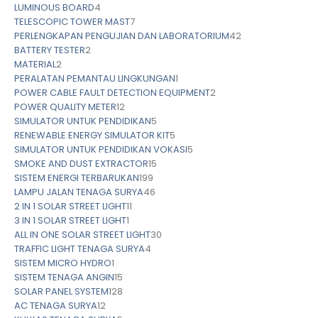
LUMINOUS BOARD
4
TELESCOPIC TOWER MAST
7
PERLENGKAPAN PENGUJIAN DAN LABORATORIUM
42
BATTERY TESTER
2
MATERIAL
2
PERALATAN PEMANTAU LINGKUNGAN
1
POWER CABLE FAULT DETECTION EQUIPMENT
2
POWER QUALITY METER
12
SIMULATOR UNTUK PENDIDIKAN
5
RENEWABLE ENERGY SIMULATOR KIT
5
SIMULATOR UNTUK PENDIDIKAN VOKASI
5
SMOKE AND DUST EXTRACTOR
15
SISTEM ENERGI TERBARUKAN
199
LAMPU JALAN TENAGA SURYA
46
2 IN 1 SOLAR STREET LIGHT
11
3 IN 1 SOLAR STREET LIGHT
1
ALL IN ONE SOLAR STREET LIGHT
30
TRAFFIC LIGHT TENAGA SURYA
4
SISTEM MICRO HYDRO
1
SISTEM TENAGA ANGIN
15
SOLAR PANEL SYSTEM
128
AC TENAGA SURYA
12