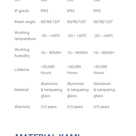
IP grade
IP65
IP65
IP65
Beam angle
60/90/120°
60/90/120°
60/90/120°
Working
-30～+60℃
-30～+60℃
-30～+60℃
temperature
Working
10～90%RH
10～90%RH
10～90%RH
humidity
>50,000
>50,000
>50,000
Lifetime
Hours
Hours
Hours
Aluminum
Aluminum
Aluminum
Material
& tempering
& tempering
& tempering
glass
glass
glass
Warranty
3/5 years
3/5 years
3/5 years