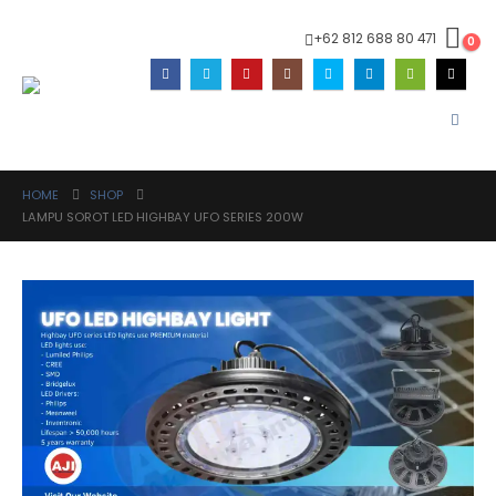
+62 812 688 80 471
0
HOME
SHOP
LAMPU SOROT LED HIGHBAY UFO SERIES 200W