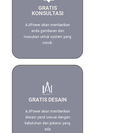
terbaik untuk kebutuhan
GRATIS
Anda
KONSULTASI
AJIPower akan memberikan
anda gambaran dan
Hubungi kami
masukan untuk system yang
cocok.
Dengan Software, Teknologi
yang terbaru dan canggih
GRATIS DESAIN
kami akan berikan ilustrasi
desain yang terbaik
AJIPower akan memberikan
desain yand sesuai dengan
Hubungi kami
kebutuhan dan potensi yang
ada