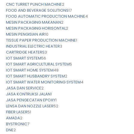
CNC TURRET PUNCH MACHINE
2
FOOD AND BEVERAGE SOLUTIONS
17
FOOD AUTOMATIC PRODUCTION MACHINE
4
MESIN PACKAGING MAKANAN
2
MESIN PACKAGING HORISONTAL
2
MESIN PENGISIAN AIR
10
TISSUE PAPER PRODUCTION MACHINE
1
INDUSTRIAL ELECTRIC HEATER
3
CARTRIDGE HEATERS
3
IOT SMART SYSTEM
56
IOT SMART AGRICULTURAL SYSTEM
5
IOT SMART HOME SYSTEM
48
IOT SMART HUSBANDRY SYSTEM
2
IOT SMART WATER MONITORING SYSTEM
4
JASA DAN SERVICE
2
JASA KONTRUKSI JALAN
1
JASA PENGECATAN EPOXY
1
LENSA DAN NOZZLE LASER
52
FIBER LASER
51
AMADA
2
BYSTRONIC
7
DNE
2