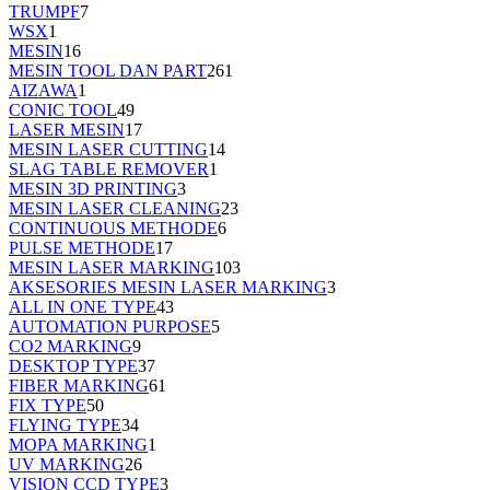
TRUMPF
7
WSX
1
MESIN
16
MESIN TOOL DAN PART
261
AIZAWA
1
CONIC TOOL
49
LASER MESIN
17
MESIN LASER CUTTING
14
SLAG TABLE REMOVER
1
MESIN 3D PRINTING
3
MESIN LASER CLEANING
23
CONTINUOUS METHODE
6
PULSE METHODE
17
MESIN LASER MARKING
103
AKSESORIES MESIN LASER MARKING
3
ALL IN ONE TYPE
43
AUTOMATION PURPOSE
5
CO2 MARKING
9
DESKTOP TYPE
37
FIBER MARKING
61
FIX TYPE
50
FLYING TYPE
34
MOPA MARKING
1
UV MARKING
26
VISION CCD TYPE
3