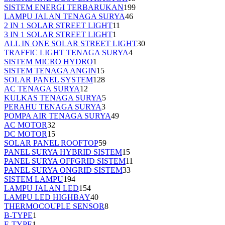
SISTEM ENERGI TERBARUKAN
199
LAMPU JALAN TENAGA SURYA
46
2 IN 1 SOLAR STREET LIGHT
11
3 IN 1 SOLAR STREET LIGHT
1
ALL IN ONE SOLAR STREET LIGHT
30
TRAFFIC LIGHT TENAGA SURYA
4
SISTEM MICRO HYDRO
1
SISTEM TENAGA ANGIN
15
SOLAR PANEL SYSTEM
128
AC TENAGA SURYA
12
KULKAS TENAGA SURYA
5
PERAHU TENAGA SURYA
3
POMPA AIR TENAGA SURYA
49
AC MOTOR
32
DC MOTOR
15
SOLAR PANEL ROOFTOP
59
PANEL SURYA HYBRID SISTEM
15
PANEL SURYA OFFGRID SISTEM
11
PANEL SURYA ONGRID SISTEM
33
SISTEM LAMPU
194
LAMPU JALAN LED
154
LAMPU LED HIGHBAY
40
THERMOCOUPLE SENSOR
8
B-TYPE
1
E-TYPE
1