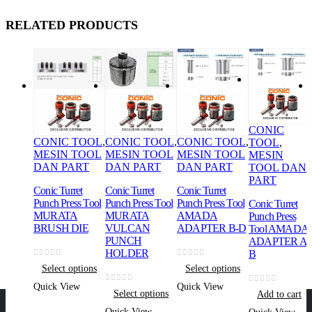
RELATED PRODUCTS
CONIC
CONIC TOOL
,
CONIC TOOL
,
CONIC TOOL
,
TOOL
,
MESIN TOOL
MESIN TOOL
MESIN TOOL
MESIN
DAN PART
DAN PART
DAN PART
TOOL DAN
PART
Conic Turret
Conic Turret
Conic Turret
Punch Press Tool
Punch Press Tool
Punch Press Tool
Conic Turret
MURATA
MURATA
AMADA
Punch Press
BRUSH DIE
VULCAN
ADAPTER B-D
Tool AMADA
PUNCH
ADAPTER A-
HOLDER
B
0
out of 5
0
out of 5
Select options
Select options
Quick View
Quick View
0
out of 5
0
out of 5
Select options
Add to cart
Quick View