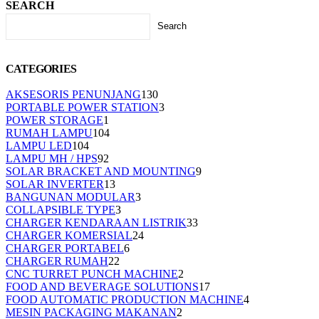
SEARCH
Search
CATEGORIES
AKSESORIS PENUNJANG
130
PORTABLE POWER STATION
3
POWER STORAGE
1
RUMAH LAMPU
104
LAMPU LED
104
LAMPU MH / HPS
92
SOLAR BRACKET AND MOUNTING
9
SOLAR INVERTER
13
BANGUNAN MODULAR
3
COLLAPSIBLE TYPE
3
CHARGER KENDARAAN LISTRIK
33
CHARGER KOMERSIAL
24
CHARGER PORTABEL
6
CHARGER RUMAH
22
CNC TURRET PUNCH MACHINE
2
FOOD AND BEVERAGE SOLUTIONS
17
FOOD AUTOMATIC PRODUCTION MACHINE
4
MESIN PACKAGING MAKANAN
2