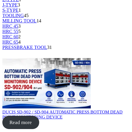
J-TYPE
3
S-TYPE
1
TOOLING
45
MILLING TOOL
14
HRC 45
3
HRC 55
5
HRC 60
2
HRC 65
4
PRESSBRAKE TOOL
31
DUCIS SD-902 / SD-904 AUTOMATIC PRESS BOTTOM DEAD
POINT MONITORING DEVICE
Read more