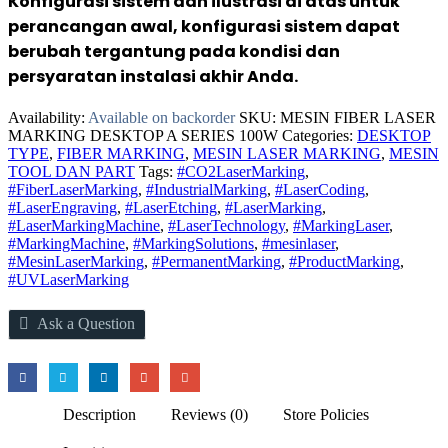
Konfigurasi sistem dan ilustrasi di atas untuk
perancangan awal, konfigurasi sistem dapat
berubah tergantung pada kondisi dan
persyaratan instalasi akhir Anda.
Availability:
Available on backorder
SKU:
MESIN FIBER LASER
MARKING DESKTOP A SERIES 100W
Categories:
DESKTOP
TYPE
,
FIBER MARKING
,
MESIN LASER MARKING
,
MESIN
TOOL DAN PART
Tags:
#CO2LaserMarking
,
#FiberLaserMarking
,
#IndustrialMarking
,
#LaserCoding
,
#LaserEngraving
,
#LaserEtching
,
#LaserMarking
,
#LaserMarkingMachine
,
#LaserTechnology
,
#MarkingLaser
,
#MarkingMachine
,
#MarkingSolutions
,
#mesinlaser
,
#MesinLaserMarking
,
#PermanentMarking
,
#ProductMarking
,
#UVLaserMarking
Ask a Question
Description
Reviews (0)
Store Policies