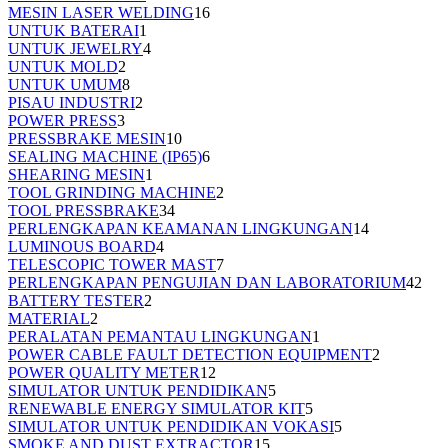
MESIN LASER WELDING
16
UNTUK BATERAI
1
UNTUK JEWELRY
4
UNTUK MOLD
2
UNTUK UMUM
8
PISAU INDUSTRI
2
POWER PRESS
3
PRESSBRAKE MESIN
10
SEALING MACHINE (IP65)
6
SHEARING MESIN
1
TOOL GRINDING MACHINE
2
TOOL PRESSBRAKE
34
PERLENGKAPAN KEAMANAN LINGKUNGAN
14
LUMINOUS BOARD
4
TELESCOPIC TOWER MAST
7
PERLENGKAPAN PENGUJIAN DAN LABORATORIUM
42
BATTERY TESTER
2
MATERIAL
2
PERALATAN PEMANTAU LINGKUNGAN
1
POWER CABLE FAULT DETECTION EQUIPMENT
2
POWER QUALITY METER
12
SIMULATOR UNTUK PENDIDIKAN
5
RENEWABLE ENERGY SIMULATOR KIT
5
SIMULATOR UNTUK PENDIDIKAN VOKASI
5
SMOKE AND DUST EXTRACTOR
15