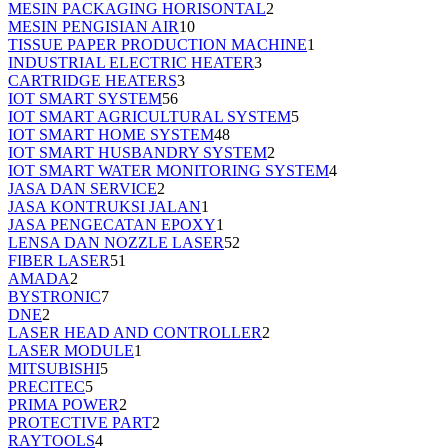
MESIN PACKAGING HORISONTAL
2
MESIN PENGISIAN AIR
10
TISSUE PAPER PRODUCTION MACHINE
1
INDUSTRIAL ELECTRIC HEATER
3
CARTRIDGE HEATERS
3
IOT SMART SYSTEM
56
IOT SMART AGRICULTURAL SYSTEM
5
IOT SMART HOME SYSTEM
48
IOT SMART HUSBANDRY SYSTEM
2
IOT SMART WATER MONITORING SYSTEM
4
JASA DAN SERVICE
2
JASA KONTRUKSI JALAN
1
JASA PENGECATAN EPOXY
1
LENSA DAN NOZZLE LASER
52
FIBER LASER
51
AMADA
2
BYSTRONIC
7
DNE
2
LASER HEAD AND CONTROLLER
2
LASER MODULE
1
MITSUBISHI
5
PRECITEC
5
PRIMA POWER
2
PROTECTIVE PART
2
RAYTOOLS
4