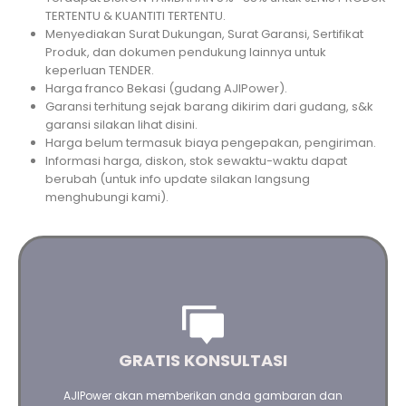
TERTENTU & KUANTITI TERTENTU.
Menyediakan Surat Dukungan, Surat Garansi, Sertifikat
Produk, dan dokumen pendukung lainnya untuk
keperluan TENDER.
Harga franco Bekasi (gudang AJIPower).
Garansi terhitung sejak barang dikirim dari gudang, s&k
garansi silakan lihat disini.
Harga belum termasuk biaya pengepakan, pengiriman.
Informasi harga, diskon, stok sewaktu-waktu dapat
berubah (untuk info update silakan langsung
menghubungi kami).
Saran dan masukan yang terbaik untuk kebutuhan
Anda
GRATIS KONSULTASI
AJIPower akan memberikan anda gambaran dan
Hubungi kami