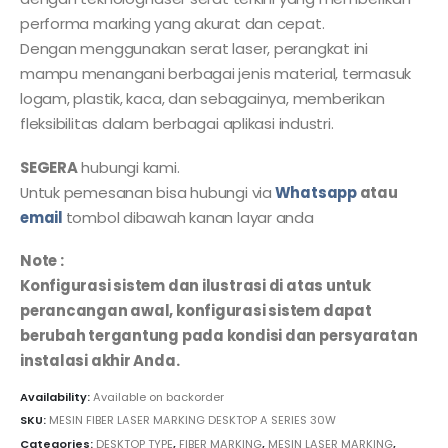
performa marking yang akurat dan cepat.
Dengan menggunakan serat laser, perangkat ini
mampu menangani berbagai jenis material, termasuk
logam, plastik, kaca, dan sebagainya, memberikan
fleksibilitas dalam berbagai aplikasi industri.
SEGERA
hubungi kami.
Untuk pemesanan bisa hubungi via
Whatsapp
atau
email
tombol dibawah kanan layar anda
Note :
Konfigurasi sistem dan ilustrasi di atas untuk
perancangan awal, konfigurasi sistem dapat
berubah tergantung pada kondisi dan persyaratan
instalasi akhir Anda.
Availability:
Available on backorder
SKU:
MESIN FIBER LASER MARKING DESKTOP A SERIES 30W
Categories:
DESKTOP TYPE
,
FIBER MARKING
,
MESIN LASER MARKING
,