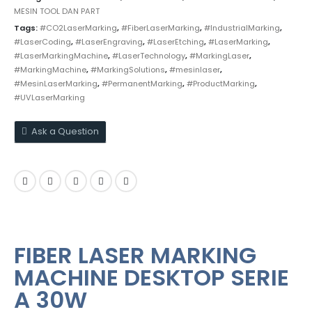
MESIN TOOL DAN PART
Tags:
#CO2LaserMarking
,
#FiberLaserMarking
,
#IndustrialMarking
,
#LaserCoding
,
#LaserEngraving
,
#LaserEtching
,
#LaserMarking
,
#LaserMarkingMachine
,
#LaserTechnology
,
#MarkingLaser
,
#MarkingMachine
,
#MarkingSolutions
,
#mesinlaser
,
#MesinLaserMarking
,
#PermanentMarking
,
#ProductMarking
,
#UVLaserMarking
Ask a Question
FIBER LASER MARKING
MACHINE DESKTOP SERIE
A 30W