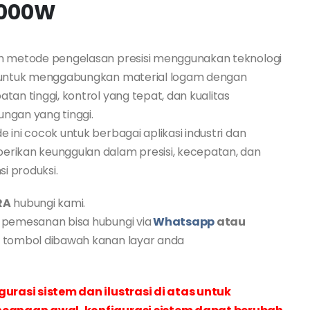
000W
h metode pengelasan presisi menggunakan teknologi
 untuk menggabungkan material logam dengan
tan tinggi, kontrol yang tepat, dan kualitas
ngan yang tinggi.
 ini cocok untuk berbagai aplikasi industri dan
rikan keunggulan dalam presisi, kecepatan, dan
nsi produksi.
RA
hubungi kami.
 pemesanan bisa hubungi via
Whatsapp
atau
l
tombol dibawah kanan layar anda
gurasi sistem dan ilustrasi di atas untuk