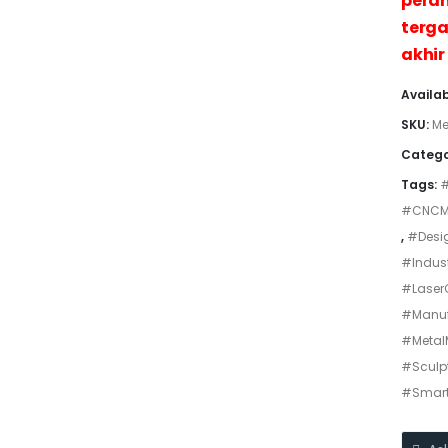
peran
terga
akhir
Availab
SKU:
Me
Catego
Tags:
#
#CNCM
,
#Desig
#Indust
#Laser
#Manuf
#Metal
#Sculpt
#Smart