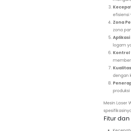
Kecepat
efisiensi
Zona Pe
zona pan
Aplikasi
logam ya
Kontrol
memberik
Kualita
dengan k
Penerap
produksi
Mesin Laser 
spesifikasinya
Fitur da
Kecepata