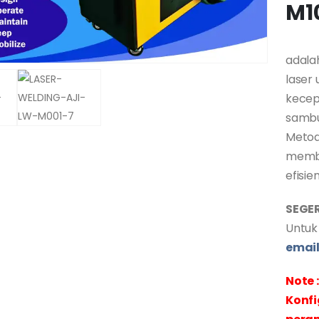
M1
adala
laser
kecepa
sambu
Metode
membe
efisie
SEGE
Untuk
emai
Note :
Konfi