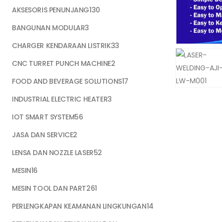
130
AKSESORIS PENUNJANG
130
products
3
BANGUNAN MODULAR
3
products
33
CHARGER KENDARAAN LISTRIK
33
products
2
CNC TURRET PUNCH MACHINE
2
products
17
FOOD AND BEVERAGE SOLUTIONS
17
products
3
INDUSTRIAL ELECTRIC HEATER
3
products
56
IOT SMART SYSTEM
56
products
2
JASA DAN SERVICE
2
products
52
LENSA DAN NOZZLE LASER
52
products
16
MESIN
16
products
261
MESIN TOOL DAN PART
261
products
14
PERLENGKAPAN KEAMANAN LINGKUNGAN
14
products