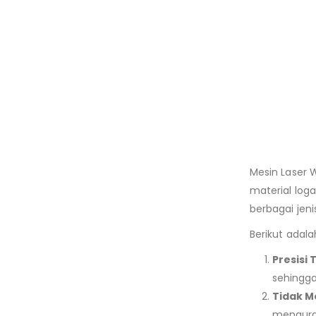
Mesin Laser 
material log
berbagai jeni
Berikut adala
Presisi 
sehingga
Tidak M
menguran