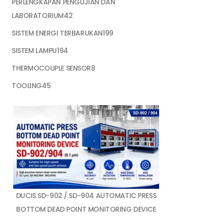
PERLENGKAPAN PENGUJIAN DAN
42
LABORATORIUM
42
products
199
SISTEM ENERGI TERBARUKAN
199
products
194
SISTEM LAMPU
194
products
8
THERMOCOUPLE SENSOR
8
products
45
TOOLING
45
products
DUCIS SD-902 / SD-904 AUTOMATIC PRESS
BOTTOM DEAD POINT MONITORING DEVICE