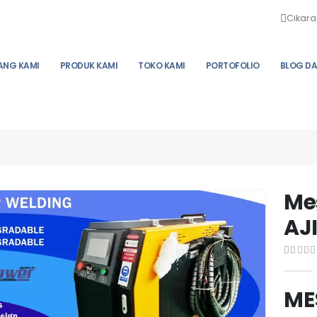
Cikara
ANG KAMI
PRODUK KAMI
TOKO KAMI
PORTOFOLIO
BLOG DA
Me
AJ
0
out o
ME