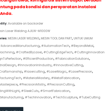
cangan awal, konfigurasi sistem dapat berubah
ntung pada kondisi dan persyaratan instalasi
 Anda.
ility:
Available on backorder
sin Laser Welding AJILW-M1000W
ries:
MESIN LASER WELDING
,
MESIN TOOL DAN PART
,
UNTUK UMUM
AdvancedManufacturing
,
#AutomationTech
,
#BeyondMetal
,
achining
,
#CraftedByLaser
,
#CuttingEdgeTech
,
#CuttingInnovation
nToPerfection
,
#EfficientProduction
,
#FabricationSolutions
,
rialDesign
,
#InnovationInIndustry
,
#InnovativeCutting
,
Craftsmanship
,
#lasercutting
,
#LaserMagic
,
#LaserPrecision
,
acturingTech
,
#MaterialMastery
,
#MetalFabrication
,
Masterpiece
,
#PrecisionArtistry
,
#PrecisionCutting
,
ingWithLight
,
#SleekCuts
,
#SmartFabrication
,
Manufacturing
,
#TechInnovation
,
#TechSculpture
,
#TubeCutting