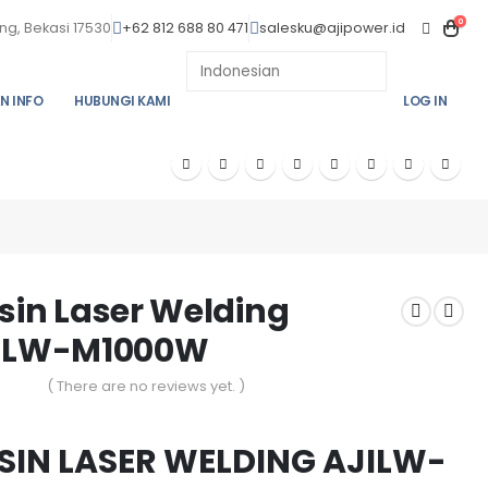
0
ng, Bekasi 17530
+62 812 688 80 471
salesku@ajipower.id
N INFO
HUBUNGI KAMI
LOG IN
sin Laser Welding
ILW-M1000W
( There are no reviews yet. )
f 5
SIN LASER WELDING AJILW-