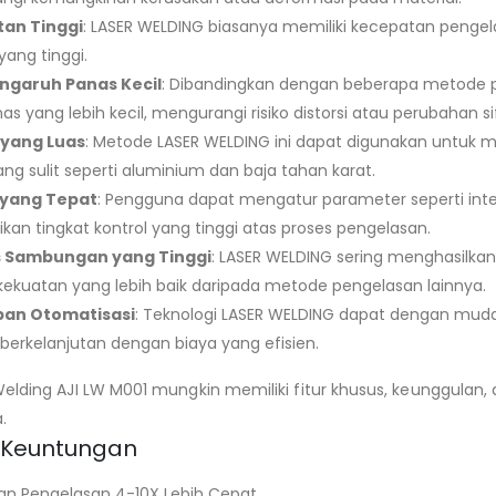
an Tinggi
: LASER WELDING biasanya memiliki kecepatan penge
 yang tinggi.
ngaruh Panas Kecil
: Dibandingkan dengan beberapa metode p
as yang lebih kecil, mengurangi risiko distorsi atau perubahan s
 yang Luas
: Metode LASER WELDING ini dapat digunakan untuk 
ng sulit seperti aluminium dan baja tahan karat.
 yang Tepat
: Pengguna dapat mengatur parameter seperti inte
an tingkat kontrol yang tinggi atas proses pengelasan.
s Sambungan yang Tinggi
: LASER WELDING sering menghasilkan 
ekuatan yang lebih baik daripada metode pengelasan lainnya.
an Otomatisasi
: Teknologi LASER WELDING dapat dengan muda
 berkelanjutan dengan biaya yang efisien.
Welding AJI LW M001 mungkin memiliki fitur khusus, keunggulan
.
n Keuntungan
n Pengelasan 4-10X Lebih Cepat.