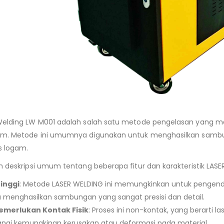
Welding LW M001 adalah salah satu metode pengelasan yang 
am. Metode ini umumnya digunakan untuk menghasilkan sambung
s logam.
h deskripsi umum tentang beberapa fitur dan karakteristik LASE
Tinggi
: Metode LASER WELDING ini memungkinkan untuk pengenda
 menghasilkan sambungan yang sangat presisi dan detail.
emerlukan Kontak Fisik
: Proses ini non-kontak, yang berarti la
gi kemungkinan kerusakan atau deformasi pada material.