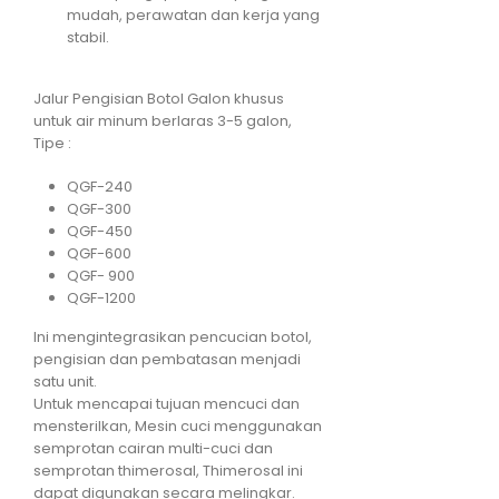
mudah, perawatan dan kerja yang
stabil.
Jalur Pengisian Botol Galon khusus
untuk air minum berlaras 3-5 galon,
Tipe :
QGF-240
QGF-300
QGF-450
QGF-600
QGF- 900
QGF-1200
Ini mengintegrasikan pencucian botol,
pengisian dan pembatasan menjadi
satu unit.
Untuk mencapai tujuan mencuci dan
mensterilkan, Mesin cuci menggunakan
semprotan cairan multi-cuci dan
semprotan thimerosal, Thimerosal ini
dapat digunakan secara melingkar.