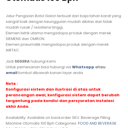
Jalur Pengisian Botol Galon terbuat dari baja tahan karat yang
sangat baik dengan keunggulan mudah dibilas dan tidak
mudah rusak / resistensi tinggi,
Elemen listrik utama mengadopsi produk dengan merek
SIEMENS dan OMRON.
Elemen pneumatik mengadopsi produk dengan merek
AIRTAC.
Jadi
SEGERA
hubungi kami.
Untuk pemesanan bisa hubungi via
Whatsapp
atau
email
tombol dibawah kanan layar anda
Note :
Konfigurasi sistem dan ilustrasi di atas untuk
perancangan awal, konfigurasi sistem dapat berubah
tergantung pada kondisi dan persyaratan instalasi
akhir Anda.
Availability:
Available on backorder
SKU:
Beverage Filling
Machine Otomatis 100 Bph
Categories:
FOOD AND BEVERAGE