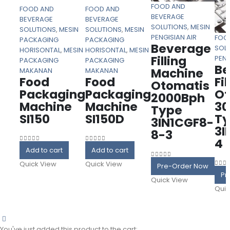
FOOD AND
FOOD AND
FOOD AND
BEVERAGE
BEVERAGE
BEVERAGE
SOLUTIONS
,
MESIN
SOLUTIONS
,
MESIN
SOLUTIONS
,
MESIN
PENGISIAN AIR
FOO
PACKAGING
PACKAGING
Beverage
SOL
HORISONTAL
,
MESIN
HORISONTAL
,
MESIN
Filling
PENG
PACKAGING
PACKAGING
Be
Machine
MAKANAN
MAKANAN
Food
Food
Fi
Otomatis
Packaging
Packaging
Ot
2000Bph
Machine
Machine
30
Type
SI150
SI150D
T
3IN1CGF8-
3I
8-3
4
0
out of 5
0
out of 5
Add to cart
Add to cart
Quick View
Quick View
0
out of 5
Pre-Order Now
0
out
Pr
Quick View
Quic
categories
You've just added this product to the cart: