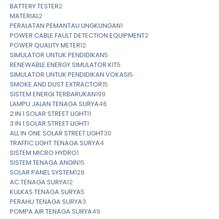
BATTERY TESTER
2
MATERIAL
2
PERALATAN PEMANTAU LINGKUNGAN
1
POWER CABLE FAULT DETECTION EQUIPMENT
2
POWER QUALITY METER
12
SIMULATOR UNTUK PENDIDIKAN
5
RENEWABLE ENERGY SIMULATOR KIT
5
SIMULATOR UNTUK PENDIDIKAN VOKASI
5
SMOKE AND DUST EXTRACTOR
15
SISTEM ENERGI TERBARUKAN
199
LAMPU JALAN TENAGA SURYA
46
2 IN 1 SOLAR STREET LIGHT
11
3 IN 1 SOLAR STREET LIGHT
1
ALL IN ONE SOLAR STREET LIGHT
30
TRAFFIC LIGHT TENAGA SURYA
4
SISTEM MICRO HYDRO
1
SISTEM TENAGA ANGIN
15
SOLAR PANEL SYSTEM
128
AC TENAGA SURYA
12
KULKAS TENAGA SURYA
5
PERAHU TENAGA SURYA
3
POMPA AIR TENAGA SURYA
49