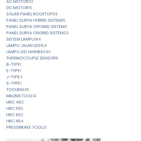
AC MOTOR
32
DC MOTOR
15
SOLAR PANEL ROOFTOP
59
PANEL SURYA HYBRID SISTEM
15
PANEL SURYA OFFGRID SISTEM
11
PANEL SURYA ONGRID SISTEM
33
SISTEM LAMPU
194
LAMPU JALAN LED
154
LAMPU LED HIGHBAY
40
THERMOCOUPLE SENSOR
8
B-TYPE
1
E-TYPE
1
J-TYPE
3
S-TYPE
1
TOOLING
45
MILLING TOOL
14
HRC 45
3
HRC 55
5
HRC 60
2
HRC 65
4
PRESSBRAKE TOOL
31