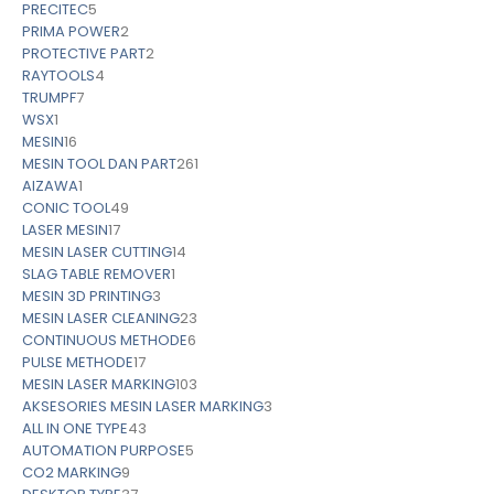
PRECITEC
5
PRIMA POWER
2
PROTECTIVE PART
2
RAYTOOLS
4
TRUMPF
7
WSX
1
MESIN
16
MESIN TOOL DAN PART
261
AIZAWA
1
CONIC TOOL
49
LASER MESIN
17
MESIN LASER CUTTING
14
SLAG TABLE REMOVER
1
MESIN 3D PRINTING
3
MESIN LASER CLEANING
23
CONTINUOUS METHODE
6
PULSE METHODE
17
MESIN LASER MARKING
103
AKSESORIES MESIN LASER MARKING
3
ALL IN ONE TYPE
43
AUTOMATION PURPOSE
5
CO2 MARKING
9