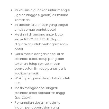
Ini khusus digunakan untuk mengisi
1 galon hingga 5 galon) air minum
kemasan.
Ini adalah jalur mesin yang bagus
untuk semua bentuk botol.
Mesin ini dirancang untuk botol
seperti PVC. PE. PET dll. Dapat
digunakan untuk berbagai bentuk
botol.
Garis mesin dengan nozel bilas
stainless steel, katup pengisian
tekanan, tutup sekrup, mesin
penyusutan film uap panas garis
kualitas terbaik.
Waktu pengisian dikendalikan oleh
PLC.
Mesin mengadopsi bingkai
stainless steel berkualitas tinggi
(No. Z304).
Penampilan desain mesin itu
indah, pengoperasian yang