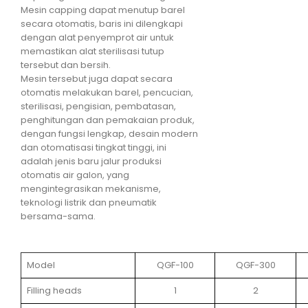
Mesin capping dapat menutup barel
secara otomatis, baris ini dilengkapi
dengan alat penyemprot air untuk
memastikan alat sterilisasi tutup
tersebut dan bersih.
Mesin tersebut juga dapat secara
otomatis melakukan barel, pencucian,
sterilisasi, pengisian, pembatasan,
penghitungan dan pemakaian produk,
dengan fungsi lengkap, desain modern
dan otomatisasi tingkat tinggi, ini
adalah jenis baru jalur produksi
otomatis air galon, yang
mengintegrasikan mekanisme,
teknologi listrik dan pneumatik
bersama-sama.
Model
QGF-100
QGF-300
Filling heads
1
2