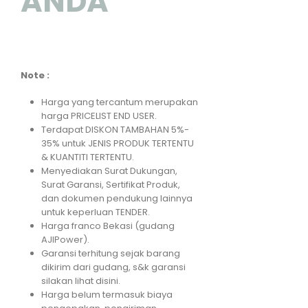
ANDA
Note :
Harga yang tercantum merupakan
harga PRICELIST END USER.
Terdapat DISKON TAMBAHAN 5%-
35% untuk JENIS PRODUK TERTENTU
& KUANTITI TERTENTU.
Menyediakan Surat Dukungan,
Surat Garansi, Sertifikat Produk,
dan dokumen pendukung lainnya
untuk keperluan TENDER.
Harga franco Bekasi (gudang
AJIPower).
Garansi terhitung sejak barang
dikirim dari gudang, s&k garansi
silakan lihat disini.
Harga belum termasuk biaya