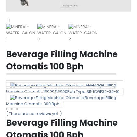
Beverage Filling Machine
Otomatis 100 Bph
Beverage Filling
Machine Otomatis 13000/15000Bph Type 3IN1CGF32-32-10
Beverage Filling
Machine Otomatis 300 Bph
( There are no reviews yet. )
0
out of 5
Beverage Filling Machine
Otomatis 100 Bph