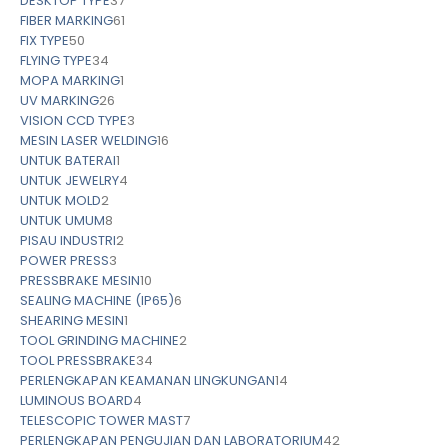
DESKTOP TYPE
37
FIBER MARKING
61
FIX TYPE
50
FLYING TYPE
34
MOPA MARKING
1
UV MARKING
26
VISION CCD TYPE
3
MESIN LASER WELDING
16
UNTUK BATERAI
1
UNTUK JEWELRY
4
UNTUK MOLD
2
UNTUK UMUM
8
PISAU INDUSTRI
2
POWER PRESS
3
PRESSBRAKE MESIN
10
SEALING MACHINE (IP65)
6
SHEARING MESIN
1
TOOL GRINDING MACHINE
2
TOOL PRESSBRAKE
34
PERLENGKAPAN KEAMANAN LINGKUNGAN
14
LUMINOUS BOARD
4
TELESCOPIC TOWER MAST
7
PERLENGKAPAN PENGUJIAN DAN LABORATORIUM
42