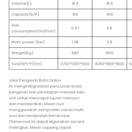
Volume(L)
18.9
18.9
Capacity(b/h)
100
300
Gas
0.37
0.6
consumption(m3/min)
Moto power (kw)
1.38
3.8
Weight(kg)
680
1500
Size(W*L*H)(m)
3700*1300*1600
4060*1860*1600
5
Jalur Pengisian Botol Galon
Ini mengintegrasikan pencucian botol,
pengisian dan penutupan menjadi satu
unit, Untuk mencapai tujuan mencuci
dan mensterilkan, Mesin cuci
menggunakan semprotan cairan multi-
cuci dan semprotan thimerosal,
Thimerosal ini dapat digunakan secara
melingkar, Mesin capping dapat