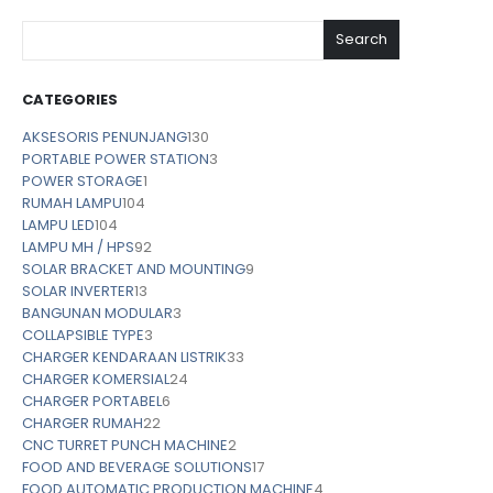
Search
CATEGORIES
AKSESORIS PENUNJANG
130
PORTABLE POWER STATION
3
POWER STORAGE
1
RUMAH LAMPU
104
LAMPU LED
104
LAMPU MH / HPS
92
SOLAR BRACKET AND MOUNTING
9
SOLAR INVERTER
13
BANGUNAN MODULAR
3
COLLAPSIBLE TYPE
3
CHARGER KENDARAAN LISTRIK
33
CHARGER KOMERSIAL
24
CHARGER PORTABEL
6
CHARGER RUMAH
22
CNC TURRET PUNCH MACHINE
2
FOOD AND BEVERAGE SOLUTIONS
17
FOOD AUTOMATIC PRODUCTION MACHINE
4