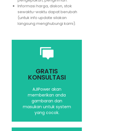
pengepakan, pengiriman.
Informasi harga, diskon, stok
sewaktu-waktu dapat berubah
(untuk info update silakan
langsung menghubungi kami).
Saran dan masukan
yang terbaik untuk
GRATIS
kebutuhan Anda
KONSULTASI
AJIPower akan
memberikan anda
Hubungi kami
gambaran dan
masukan untuk system
yang cocok.