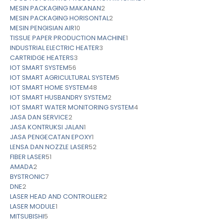
MESIN PACKAGING MAKANAN
2
MESIN PACKAGING HORISONTAL
2
MESIN PENGISIAN AIR
10
TISSUE PAPER PRODUCTION MACHINE
1
INDUSTRIAL ELECTRIC HEATER
3
CARTRIDGE HEATERS
3
IOT SMART SYSTEM
56
IOT SMART AGRICULTURAL SYSTEM
5
IOT SMART HOME SYSTEM
48
IOT SMART HUSBANDRY SYSTEM
2
IOT SMART WATER MONITORING SYSTEM
4
JASA DAN SERVICE
2
JASA KONTRUKSI JALAN
1
JASA PENGECATAN EPOXY
1
LENSA DAN NOZZLE LASER
52
FIBER LASER
51
AMADA
2
BYSTRONIC
7
DNE
2
LASER HEAD AND CONTROLLER
2
LASER MODULE
1
MITSUBISHI
5