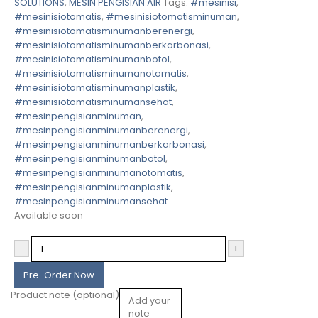
SOLUTIONS
,
MESIN PENGISIAN AIR
Tags:
#mesinisi
,
#mesinisiotomatis
,
#mesinisiotomatisminuman
,
#mesinisiotomatisminumanberenergi
,
#mesinisiotomatisminumanberkarbonasi
,
#mesinisiotomatisminumanbotol
,
#mesinisiotomatisminumanotomatis
,
#mesinisiotomatisminumanplastik
,
#mesinisiotomatisminumansehat
,
#mesinpengisianminuman
,
#mesinpengisianminumanberenergi
,
#mesinpengisianminumanberkarbonasi
,
#mesinpengisianminumanbotol
,
#mesinpengisianminumanotomatis
,
#mesinpengisianminumanplastik
,
#mesinpengisianminumansehat
Available soon
-
+
Pre-Order Now
Product note
(optional)