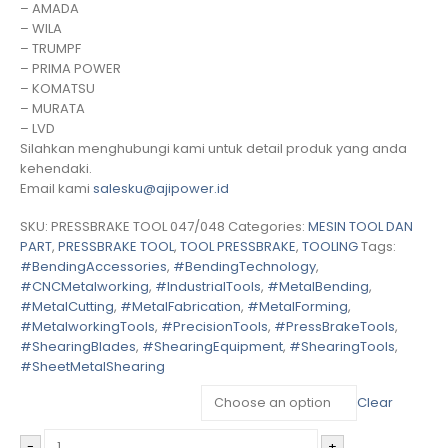
– AMADA
– WILA
– TRUMPF
– PRIMA POWER
– KOMATSU
– MURATA
– LVD
Silahkan menghubungi kami untuk detail produk yang anda
kehendaki.
Email kami
salesku@ajipower.id
SKU:
PRESSBRAKE TOOL 047/048
Categories:
MESIN TOOL DAN
PART
,
PRESSBRAKE TOOL
,
TOOL PRESSBRAKE
,
TOOLING
Tags:
#BendingAccessories
,
#BendingTechnology
,
#CNCMetalworking
,
#IndustrialTools
,
#MetalBending
,
#MetalCutting
,
#MetalFabrication
,
#MetalForming
,
#MetalworkingTools
,
#PrecisionTools
,
#PressBrakeTools
,
#ShearingBlades
,
#ShearingEquipment
,
#ShearingTools
,
#SheetMetalShearing
MEREK MESIN PRESS BRAKE
Clear
-
+