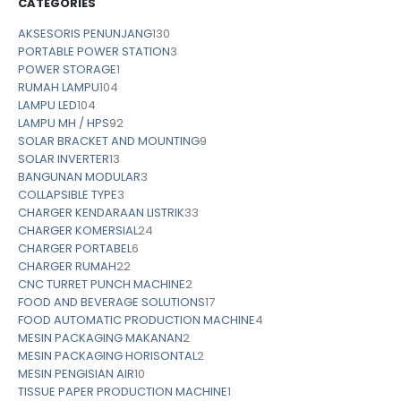
CATEGORIES
AKSESORIS PENUNJANG
130
PORTABLE POWER STATION
3
POWER STORAGE
1
RUMAH LAMPU
104
LAMPU LED
104
LAMPU MH / HPS
92
SOLAR BRACKET AND MOUNTING
9
SOLAR INVERTER
13
BANGUNAN MODULAR
3
COLLAPSIBLE TYPE
3
CHARGER KENDARAAN LISTRIK
33
CHARGER KOMERSIAL
24
CHARGER PORTABEL
6
CHARGER RUMAH
22
CNC TURRET PUNCH MACHINE
2
FOOD AND BEVERAGE SOLUTIONS
17
FOOD AUTOMATIC PRODUCTION MACHINE
4
MESIN PACKAGING MAKANAN
2
MESIN PACKAGING HORISONTAL
2
MESIN PENGISIAN AIR
10
TISSUE PAPER PRODUCTION MACHINE
1