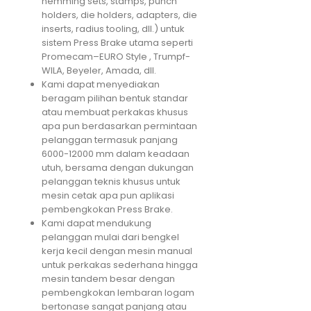
hemming sets, stamps, punch
holders, die holders, adapters, die
inserts, radius tooling, dll.) untuk
sistem Press Brake utama seperti
Promecam–EURO Style , Trumpf-
WILA, Beyeler, Amada, dll.
Kami dapat menyediakan
beragam pilihan bentuk standar
atau membuat perkakas khusus
apa pun berdasarkan permintaan
pelanggan termasuk panjang
6000-12000 mm dalam keadaan
utuh, bersama dengan dukungan
pelanggan teknis khusus untuk
mesin cetak apa pun aplikasi
pembengkokan Press Brake.
Kami dapat mendukung
pelanggan mulai dari bengkel
kerja kecil dengan mesin manual
untuk perkakas sederhana hingga
mesin tandem besar dengan
pembengkokan lembaran logam
bertonase sangat panjang atau