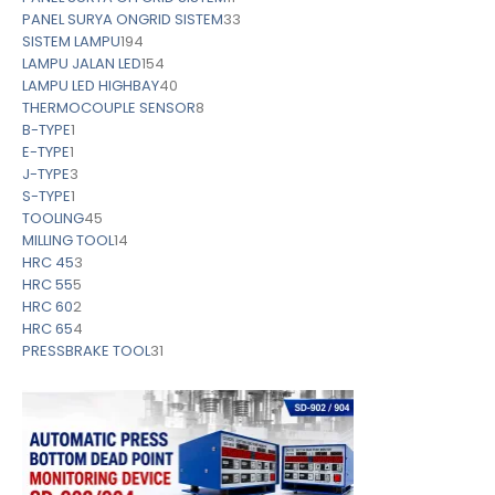
PANEL SURYA ONGRID SISTEM
33
SISTEM LAMPU
194
LAMPU JALAN LED
154
LAMPU LED HIGHBAY
40
THERMOCOUPLE SENSOR
8
B-TYPE
1
E-TYPE
1
J-TYPE
3
S-TYPE
1
TOOLING
45
MILLING TOOL
14
HRC 45
3
HRC 55
5
HRC 60
2
HRC 65
4
PRESSBRAKE TOOL
31