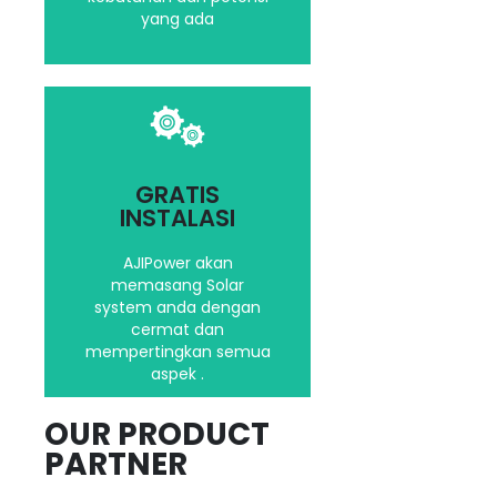
yang ada
Kami akan
mempertimbangkan
GRATIS
segala aspek dalam
INSTALASI
menginstalasi Solar
System Anda
AJIPower akan
memasang Solar
system anda dengan
Hubungi kami
cermat dan
mempertingkan semua
aspek .
OUR PRODUCT
PARTNER