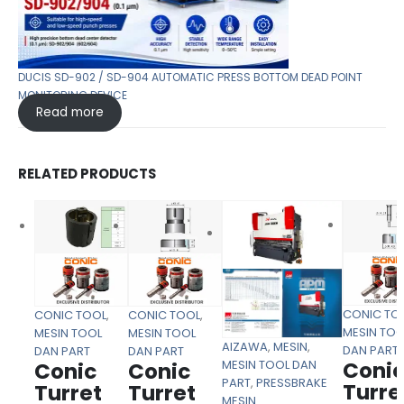
DUCIS SD-902 / SD-904 AUTOMATIC PRESS BOTTOM DEAD POINT
MONITORING DEVICE
Read more
RELATED PRODUCTS
CONIC TO
CONIC TOOL
,
CONIC TOOL
,
MESIN TOO
MESIN TOOL
MESIN TOOL
AIZAWA
,
MESIN
,
DAN PART
DAN PART
DAN PART
MESIN TOOL DAN
Coni
Conic
Conic
PART
,
PRESSBRAKE
Turre
Turret
Turret
MESIN