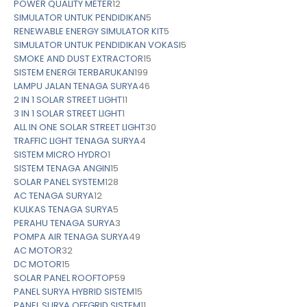
POWER QUALITY METER
12
SIMULATOR UNTUK PENDIDIKAN
5
RENEWABLE ENERGY SIMULATOR KIT
5
SIMULATOR UNTUK PENDIDIKAN VOKASI
5
SMOKE AND DUST EXTRACTOR
15
SISTEM ENERGI TERBARUKAN
199
LAMPU JALAN TENAGA SURYA
46
2 IN 1 SOLAR STREET LIGHT
11
3 IN 1 SOLAR STREET LIGHT
1
ALL IN ONE SOLAR STREET LIGHT
30
TRAFFIC LIGHT TENAGA SURYA
4
SISTEM MICRO HYDRO
1
SISTEM TENAGA ANGIN
15
SOLAR PANEL SYSTEM
128
AC TENAGA SURYA
12
KULKAS TENAGA SURYA
5
PERAHU TENAGA SURYA
3
POMPA AIR TENAGA SURYA
49
AC MOTOR
32
DC MOTOR
15
SOLAR PANEL ROOFTOP
59
PANEL SURYA HYBRID SISTEM
15
PANEL SURYA OFFGRID SISTEM
11