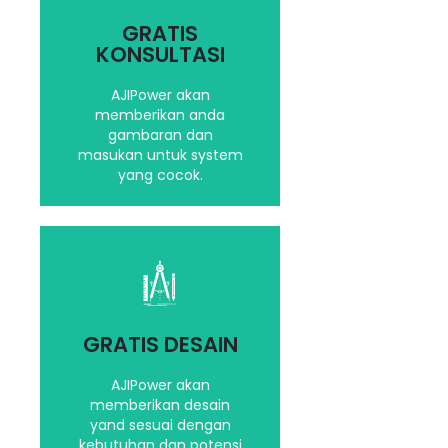
Saran dan masukan
yang terbaik untuk
GRATIS
kebutuhan Anda
KONSULTASI
AJIPower akan
memberikan anda
Hubungi kami
gambaran dan
masukan untuk system
yang cocok.
Dengan Software,
Teknologi yang terbaru
dan canggih kami akan
GRATIS DESAIN
berikan ilustrasi desain
yang terbaik
AJIPower akan
memberikan desain
yand sesuai dengan
Hubungi kami
kebutuhan dan potensi