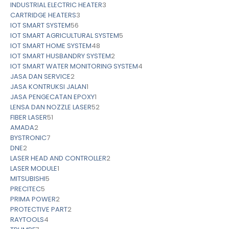
INDUSTRIAL ELECTRIC HEATER
3
CARTRIDGE HEATERS
3
IOT SMART SYSTEM
56
IOT SMART AGRICULTURAL SYSTEM
5
IOT SMART HOME SYSTEM
48
IOT SMART HUSBANDRY SYSTEM
2
IOT SMART WATER MONITORING SYSTEM
4
JASA DAN SERVICE
2
JASA KONTRUKSI JALAN
1
JASA PENGECATAN EPOXY
1
LENSA DAN NOZZLE LASER
52
FIBER LASER
51
AMADA
2
BYSTRONIC
7
DNE
2
LASER HEAD AND CONTROLLER
2
LASER MODULE
1
MITSUBISHI
5
PRECITEC
5
PRIMA POWER
2
PROTECTIVE PART
2
RAYTOOLS
4