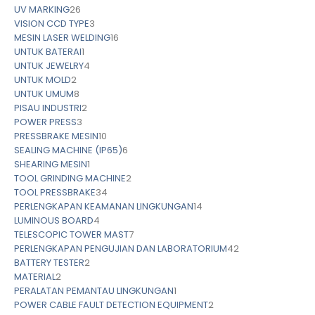
UV MARKING
26
VISION CCD TYPE
3
MESIN LASER WELDING
16
UNTUK BATERAI
1
UNTUK JEWELRY
4
UNTUK MOLD
2
UNTUK UMUM
8
PISAU INDUSTRI
2
POWER PRESS
3
PRESSBRAKE MESIN
10
SEALING MACHINE (IP65)
6
SHEARING MESIN
1
TOOL GRINDING MACHINE
2
TOOL PRESSBRAKE
34
PERLENGKAPAN KEAMANAN LINGKUNGAN
14
LUMINOUS BOARD
4
TELESCOPIC TOWER MAST
7
PERLENGKAPAN PENGUJIAN DAN LABORATORIUM
42
BATTERY TESTER
2
MATERIAL
2
PERALATAN PEMANTAU LINGKUNGAN
1
POWER CABLE FAULT DETECTION EQUIPMENT
2