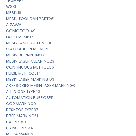
TRUMPF
7
WSX
1
MESIN
16
MESIN TOOL DAN PART
261
AIZAWA
1
CONIC TOOL
49
LASER MESIN
17
MESIN LASER CUTTING
14
SLAG TABLE REMOVER
1
MESIN 3D PRINTING
3
MESIN LASER CLEANING
23
CONTINUOUS METHODE
6
PULSE METHODE
17
MESIN LASER MARKING
103
AKSESORIES MESIN LASER MARKING
3
ALL IN ONE TYPE
43
AUTOMATION PURPOSE
5
CO2 MARKING
9
DESKTOP TYPE
37
FIBER MARKING
61
FIX TYPE
50
FLYING TYPE
34
MOPA MARKING
1