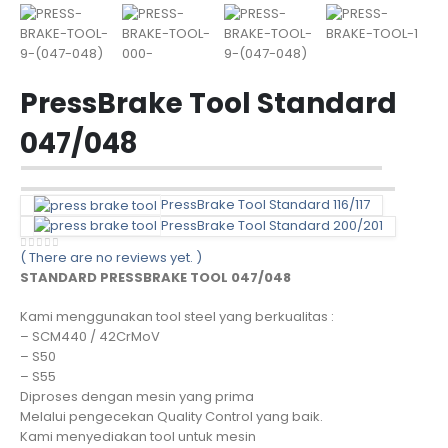
PressBrake Tool Standard
047/048
PressBrake Tool Standard 116/117
PressBrake Tool Standard 200/201
( There are no reviews yet. )
0
out of 5
STANDARD PRESSBRAKE TOOL 047/048
Kami menggunakan tool steel yang berkualitas :
– SCM440 / 42CrMoV
– S50
– S55
Diproses dengan mesin yang prima
Melalui pengecekan Quality Control yang baik.
Kami menyediakan tool untuk mesin