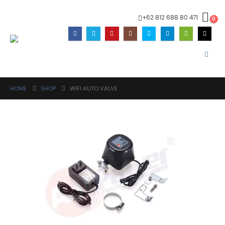
+62 812 688 80 471
0
HOME
SHOP
WIFI AUTO VALVE