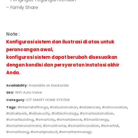
– Family Share
Note :
Konfigurasi sistem dan ilustrasi di atas untuk
perancangan awal,
konfigurasi sistem dapat berubah disesuaikan
dengan kondisi dan persyaratan instalasi akhir
Anda.
Availability:
Available on backorder
SKU:
WiFi Auto Valve
Category:
IOT SMART HOME SYSTEM
Tags:
#internetofthings
,
#iotautomation
,
#iotdevices
,
#iotinnovation
,
#iotnetwork
,
#iotsecurity
,
#iottechnology
,
#smartautomation
,
#smartbuilding
,
#smartcity
,
#smartdevice
,
#SmartEnergy
,
#smartenvironment
,
#smarthome
,
#smartinnovation
,
#smartiot
,
#smartliving
,
#smartproduct
,
#smarttechnology