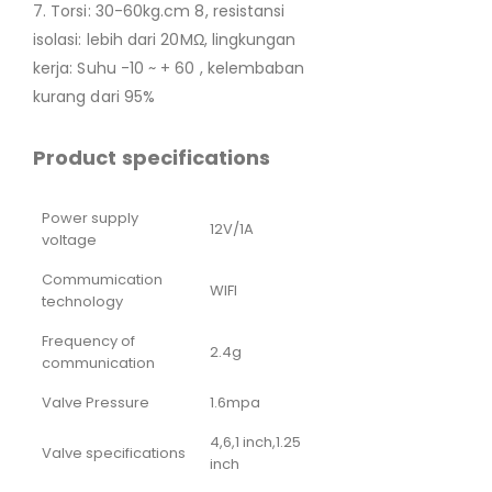
7. Torsi: 30-60kg.cm 8, resistansi
isolasi: lebih dari 20MΩ, lingkungan
kerja: Suhu -10 ~ + 60 , kelembaban
kurang dari 95%
Product specifications
Power supply
12V/1A
voltage
Commumication
WIFI
technology
Frequency of
2.4g
communication
Valve Pressure
1.6mpa
4,6,1 inch,1.25
Valve specifications
inch