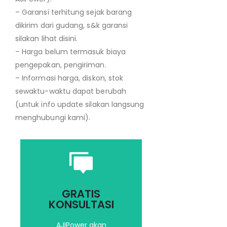
– Garansi terhitung sejak barang
dikirim dari gudang, s&k garansi
silakan lihat disini.
– Harga belum termasuk biaya
pengepakan, pengiriman.
– Informasi harga, diskon, stok
sewaktu-waktu dapat berubah
(untuk info update silakan langsung
menghubungi kami).
Saran dan masukan
yang terbaik untuk
GRATIS
kebutuhan Anda
KONSULTASI
AJIPower akan