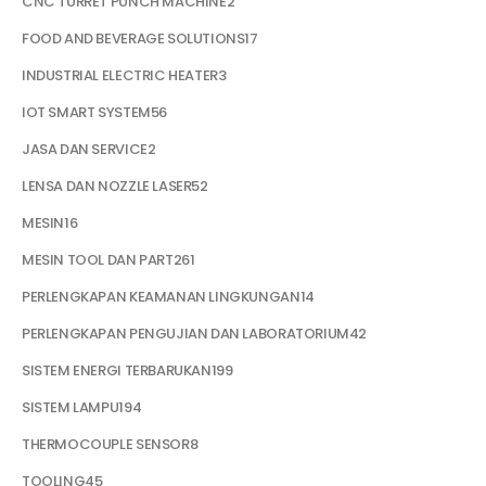
CNC TURRET PUNCH MACHINE
2
FOOD AND BEVERAGE SOLUTIONS
17
INDUSTRIAL ELECTRIC HEATER
3
IOT SMART SYSTEM
56
JASA DAN SERVICE
2
LENSA DAN NOZZLE LASER
52
MESIN
16
MESIN TOOL DAN PART
261
PERLENGKAPAN KEAMANAN LINGKUNGAN
14
PERLENGKAPAN PENGUJIAN DAN LABORATORIUM
42
SISTEM ENERGI TERBARUKAN
199
SISTEM LAMPU
194
THERMOCOUPLE SENSOR
8
TOOLING
45