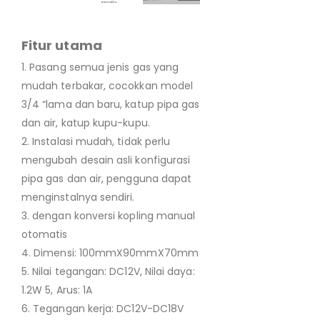
Fitur utama
1. Pasang semua jenis gas yang
mudah terbakar, cocokkan model
3/4 “lama dan baru, katup pipa gas
dan air, katup kupu-kupu.
2. Instalasi mudah, tidak perlu
mengubah desain asli konfigurasi
pipa gas dan air, pengguna dapat
menginstalnya sendiri.
3. dengan konversi kopling manual
otomatis
4. Dimensi: 100mmX90mmX70mm
5. Nilai tegangan: DC12V, Nilai daya:
1.2W 5, Arus: 1A
6. Tegangan kerja: DC12V-DC18V