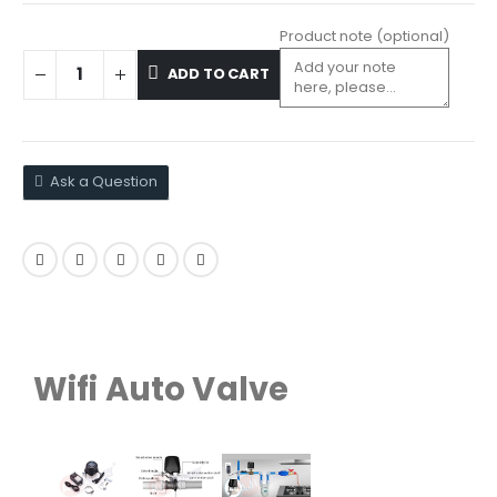
Product note
(optional)
ADD TO CART
Ask a Question
Wifi Auto Valve