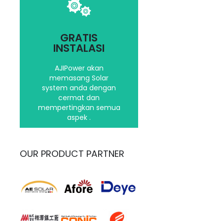
Kami akan
mempertimbangkan
GRATIS
segala aspek dalam
INSTALASI
menginstalasi Solar
System Anda
AJIPower akan
memasang Solar
system anda dengan
Hubungi kami
cermat dan
mempertingkan semua
aspek .
OUR PRODUCT PARTNER