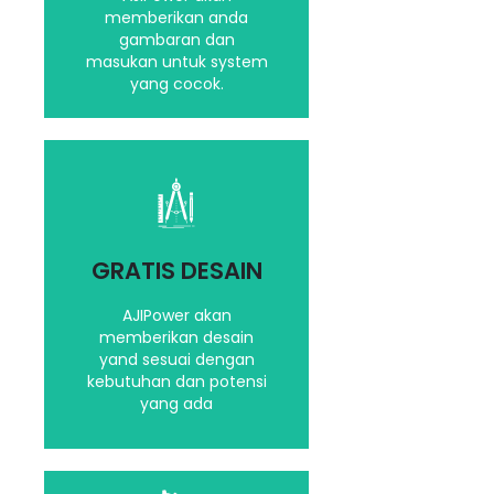
memberikan anda
Hubungi kami
gambaran dan
masukan untuk system
yang cocok.
Dengan Software,
Teknologi yang terbaru
dan canggih kami akan
GRATIS DESAIN
berikan ilustrasi desain
yang terbaik
AJIPower akan
memberikan desain
yand sesuai dengan
Hubungi kami
kebutuhan dan potensi
yang ada