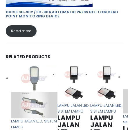
DUCIS SD-902 / SD-904 AUTOMATIC PRESS BOTTOM DEAD
POINT MONITORING DEVICE
Read more
RELATED PRODUCTS
LAMPU JALAN LED
,
LAMPU JALAN LED
,
SISTEM LAMPU
SISTEM LAMPU
LAMPU
LAMPU
LAM
LAMPU JALAN LED
,
SISTEM
SIS
JALAN
JALAN
L
LAMPU