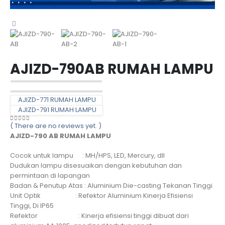
AJIZD-790AB RUMAH LAMPU
AJIZD-771 RUMAH LAMPU
AJIZD-791 RUMAH LAMPU
( There are no reviews yet. )
0
out of 5
AJIZD-790 AB RUMAH LAMPU
Cocok untuk lampu : MH/HPS, LED, Mercury, dll
Dudukan lampu disesuaikan dengan kebutuhan dan
permintaan di lapangan
Badan & Penutup Atas : Aluminium Die-casting Tekanan Tinggi
Unit Optik : Refektor Aluminium Kinerja Efisiensi
Tinggi, Di IP65
Refektor : Kinerja efisiensi tinggi dibuat dari