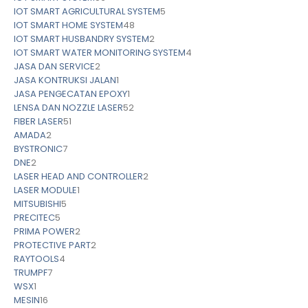
IOT SMART AGRICULTURAL SYSTEM
5
IOT SMART HOME SYSTEM
48
IOT SMART HUSBANDRY SYSTEM
2
IOT SMART WATER MONITORING SYSTEM
4
JASA DAN SERVICE
2
JASA KONTRUKSI JALAN
1
JASA PENGECATAN EPOXY
1
LENSA DAN NOZZLE LASER
52
FIBER LASER
51
AMADA
2
BYSTRONIC
7
DNE
2
LASER HEAD AND CONTROLLER
2
LASER MODULE
1
MITSUBISHI
5
PRECITEC
5
PRIMA POWER
2
PROTECTIVE PART
2
RAYTOOLS
4
TRUMPF
7
WSX
1
MESIN
16