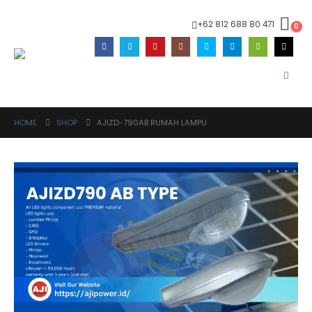
+62 812 688 80 471
0
HOME
SHOP
AJIZD-790AB RUMAH LAMPU