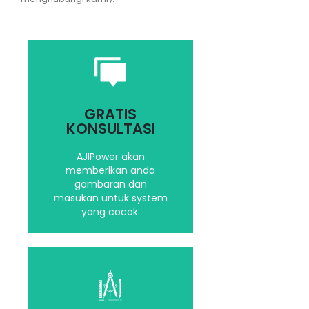
Saran dan masukan
yang terbaik untuk
GRATIS
kebutuhan Anda
KONSULTASI
AJIPower akan
memberikan anda
Hubungi kami
gambaran dan
masukan untuk system
yang cocok.
Dengan Software,
Teknologi yang terbaru