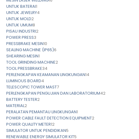
MESIN LASER WELDING
16
UNTUK BATERAI
1
UNTUK JEWELRY
4
UNTUK MOLD
2
UNTUK UMUM
8
PISAU INDUSTRI
2
POWER PRESS
3
PRESSBRAKE MESIN
10
SEALING MACHINE (IP65)
6
SHEARING MESIN
1
TOOL GRINDING MACHINE
2
TOOL PRESSBRAKE
34
PERLENGKAPAN KEAMANAN LINGKUNGAN
14
LUMINOUS BOARD
4
TELESCOPIC TOWER MAST
7
PERLENGKAPAN PENGUJIAN DAN LABORATORIUM
42
BATTERY TESTER
2
MATERIAL
2
PERALATAN PEMANTAU LINGKUNGAN
1
POWER CABLE FAULT DETECTION EQUIPMENT
2
POWER QUALITY METER
12
SIMULATOR UNTUK PENDIDIKAN
5
RENEWABLE ENERGY SIMULATOR KIT
5