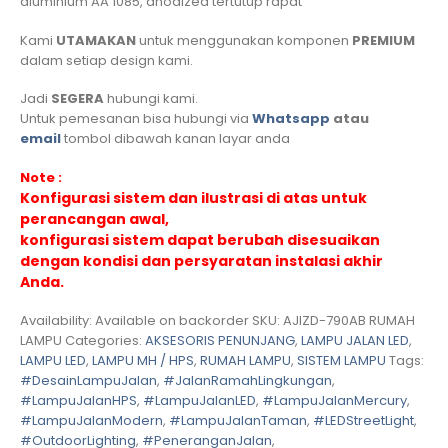
aluminium AA 1085, anodized tertutup rapat
Kami
UTAMAKAN
untuk menggunakan komponen
PREMIUM
dalam setiap design kami.
Jadi
SEGERA
hubungi kami.
Untuk pemesanan bisa hubungi via
Whatsapp
atau
email
tombol dibawah kanan layar anda
Note :
Konfigurasi sistem dan ilustrasi di atas untuk
perancangan awal,
konfigurasi sistem dapat berubah disesuaikan
dengan kondisi dan persyaratan instalasi akhir
Anda.
Availability:
Available on backorder
SKU:
AJIZD-790AB RUMAH
LAMPU
Categories:
AKSESORIS PENUNJANG
,
LAMPU JALAN LED
,
LAMPU LED
,
LAMPU MH / HPS
,
RUMAH LAMPU
,
SISTEM LAMPU
Tags:
#DesainLampuJalan
,
#JalanRamahLingkungan
,
#LampuJalanHPS
,
#LampuJalanLED
,
#LampuJalanMercury
,
#LampuJalanModern
,
#LampuJalanTaman
,
#LEDStreetLight
,
#OutdoorLighting
,
#PeneranganJalan
,