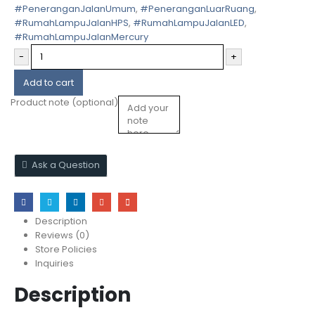
#PeneranganJalanUmum
,
#PeneranganLuarRuang
,
#RumahLampuJalanHPS
,
#RumahLampuJalanLED
,
#RumahLampuJalanMercury
-
+
Add to cart
Product note
(optional)
Ask a Question
Description
Reviews (0)
Store Policies
Inquiries
Description