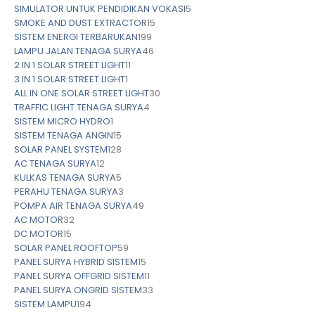
SIMULATOR UNTUK PENDIDIKAN VOKASI
5
SMOKE AND DUST EXTRACTOR
15
SISTEM ENERGI TERBARUKAN
199
LAMPU JALAN TENAGA SURYA
46
2 IN 1 SOLAR STREET LIGHT
11
3 IN 1 SOLAR STREET LIGHT
1
ALL IN ONE SOLAR STREET LIGHT
30
TRAFFIC LIGHT TENAGA SURYA
4
SISTEM MICRO HYDRO
1
SISTEM TENAGA ANGIN
15
SOLAR PANEL SYSTEM
128
AC TENAGA SURYA
12
KULKAS TENAGA SURYA
5
PERAHU TENAGA SURYA
3
POMPA AIR TENAGA SURYA
49
AC MOTOR
32
DC MOTOR
15
SOLAR PANEL ROOFTOP
59
PANEL SURYA HYBRID SISTEM
15
PANEL SURYA OFFGRID SISTEM
11
PANEL SURYA ONGRID SISTEM
33
SISTEM LAMPU
194