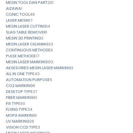
MESIN TOOL DAN PART
261
AIZAWA
1
CONIC TOOL
49
LASER MESIN
17
MESIN LASER CUTTING
14
SLAG TABLE REMOVER
1
MESIN 3D PRINTING
3
MESIN LASER CLEANING
23
CONTINUOUS METHODE
6
PULSE METHODE
17
MESIN LASER MARKING
103
AKSESORIES MESIN LASER MARKING
3
ALL IN ONE TYPE
43
AUTOMATION PURPOSE
5
CO2 MARKING
9
DESKTOP TYPE
37
FIBER MARKING
61
FIX TYPE
50
FLYING TYPE
34
MOPA MARKING
1
UV MARKING
26
VISION CCD TYPE
3