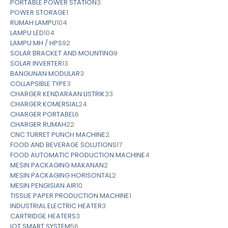
PORTABLE POWER STATION
3
POWER STORAGE
1
RUMAH LAMPU
104
LAMPU LED
104
LAMPU MH / HPS
92
SOLAR BRACKET AND MOUNTING
9
SOLAR INVERTER
13
BANGUNAN MODULAR
3
COLLAPSIBLE TYPE
3
CHARGER KENDARAAN LISTRIK
33
CHARGER KOMERSIAL
24
CHARGER PORTABEL
6
CHARGER RUMAH
22
CNC TURRET PUNCH MACHINE
2
FOOD AND BEVERAGE SOLUTIONS
17
FOOD AUTOMATIC PRODUCTION MACHINE
4
MESIN PACKAGING MAKANAN
2
MESIN PACKAGING HORISONTAL
2
MESIN PENGISIAN AIR
10
TISSUE PAPER PRODUCTION MACHINE
1
INDUSTRIAL ELECTRIC HEATER
3
CARTRIDGE HEATERS
3
IOT SMART SYSTEM
56