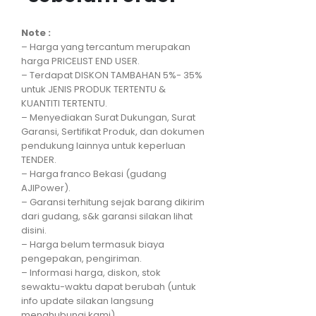
Note :
– Harga yang tercantum merupakan
harga PRICELIST END USER.
– Terdapat DISKON TAMBAHAN 5%- 35%
untuk JENIS PRODUK TERTENTU &
KUANTITI TERTENTU.
– Menyediakan Surat Dukungan, Surat
Garansi, Sertifikat Produk, dan dokumen
pendukung lainnya untuk keperluan
TENDER.
– Harga franco Bekasi (gudang
AJIPower).
– Garansi terhitung sejak barang dikirim
dari gudang, s&k garansi silakan lihat
disini.
– Harga belum termasuk biaya
pengepakan, pengiriman.
– Informasi harga, diskon, stok
sewaktu-waktu dapat berubah (untuk
info update silakan langsung
menghubungi kami).