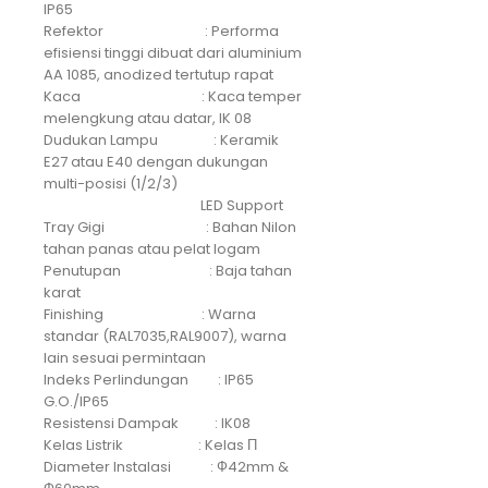
IP65
Refektor : Performa
efisiensi tinggi dibuat dari aluminium
AA 1085, anodized tertutup rapat
Kaca : Kaca temper
melengkung atau datar, IK 08
Dudukan Lampu : Keramik
E27 atau E40 dengan dukungan
multi-posisi (1/2/3)
LED Support
Tray Gigi : Bahan Nilon
tahan panas atau pelat logam
Penutupan : Baja tahan
karat
Finishing : Warna
standar (RAL7035,RAL9007), warna
lain sesuai permintaan
Indeks Perlindungan : IP65
G.O./IP65
Resistensi Dampak : IK08
Kelas Listrik : Kelas П
Diameter Instalasi : Ф42mm &