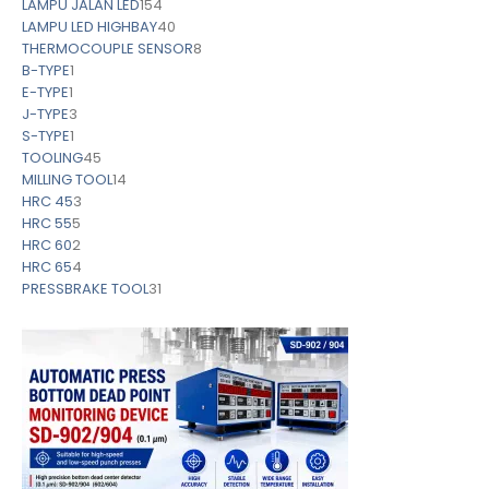
LAMPU JALAN LED
154
LAMPU LED HIGHBAY
40
THERMOCOUPLE SENSOR
8
B-TYPE
1
E-TYPE
1
J-TYPE
3
S-TYPE
1
TOOLING
45
MILLING TOOL
14
HRC 45
3
HRC 55
5
HRC 60
2
HRC 65
4
PRESSBRAKE TOOL
31