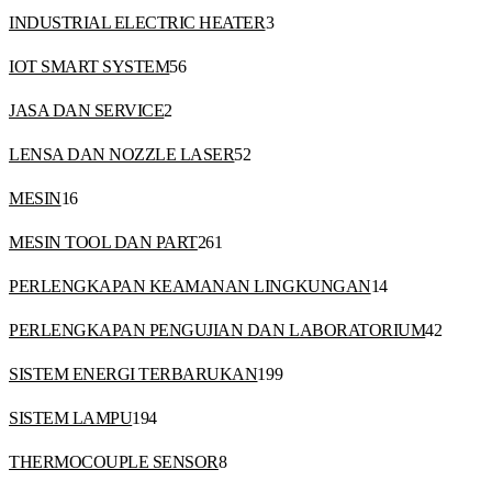
3
INDUSTRIAL ELECTRIC HEATER
3
products
56
IOT SMART SYSTEM
56
products
2
JASA DAN SERVICE
2
products
52
LENSA DAN NOZZLE LASER
52
products
16
MESIN
16
products
261
MESIN TOOL DAN PART
261
products
14
PERLENGKAPAN KEAMANAN LINGKUNGAN
14
products
42
PERLENGKAPAN PENGUJIAN DAN LABORATORIUM
42
product
199
SISTEM ENERGI TERBARUKAN
199
products
194
SISTEM LAMPU
194
products
8
THERMOCOUPLE SENSOR
8
products