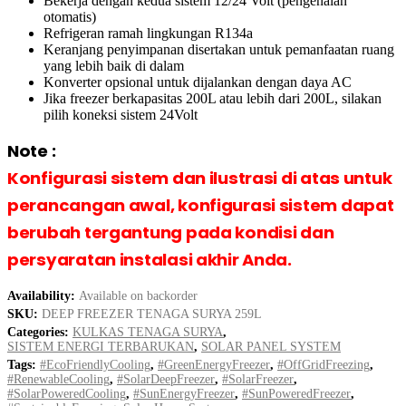
Bekerja dengan kedua sistem 12/24 Volt (pengenalan
otomatis)
Refrigeran ramah lingkungan R134a
Keranjang penyimpanan disertakan untuk pemanfaatan ruang
yang lebih baik di dalam
Konverter opsional untuk dijalankan dengan daya AC
Jika freezer berkapasitas 200L atau lebih dari 200L, silakan
pilih koneksi sistem 24Volt
Note :
Konfigurasi sistem dan ilustrasi di atas untuk
perancangan awal, konfigurasi sistem dapat
berubah tergantung pada kondisi dan
persyaratan instalasi akhir Anda.
Availability:
Available on backorder
SKU:
DEEP FREEZER TENAGA SURYA 259L
Categories:
KULKAS TENAGA SURYA
,
SISTEM ENERGI TERBARUKAN
,
SOLAR PANEL SYSTEM
Tags:
#EcoFriendlyCooling
,
#GreenEnergyFreezer
,
#OffGridFreezing
,
#RenewableCooling
,
#SolarDeepFreezer
,
#SolarFreezer
,
#SolarPoweredCooling
,
#SunEnergyFreezer
,
#SunPoweredFreezer
,