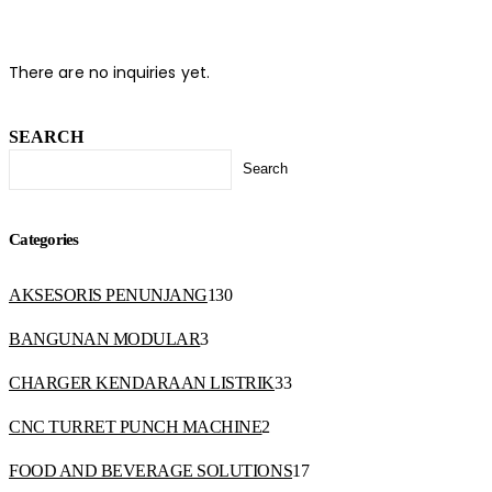
There are no inquiries yet.
SEARCH
Search
Categories
130
AKSESORIS PENUNJANG
130
products
3
BANGUNAN MODULAR
3
products
33
CHARGER KENDARAAN LISTRIK
33
products
2
CNC TURRET PUNCH MACHINE
2
products
17
FOOD AND BEVERAGE SOLUTIONS
17
products