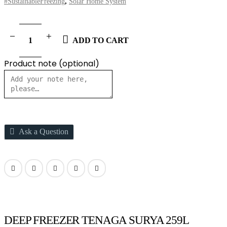
#SustainableFreezing
,
Solar Home System
ADD TO CART
Product note
(optional)
Ask a Question
DEEP FREEZER TENAGA SURYA 259L