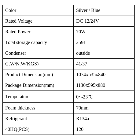
Color
Silver / Blue
Rated Voltage
DC 12/24V
Rated Power
70W
Total storage capacity
259L
Condenser
outside
G.W/N.W(KGS)
41/37
Product Dimension(mm)
1074x535x840
Package Dimension(mm)
1130x595x880
Temperature
0~-23℃
Foam thickness
70mm
Refrigerant
R134a
40HQ(PCS)
120