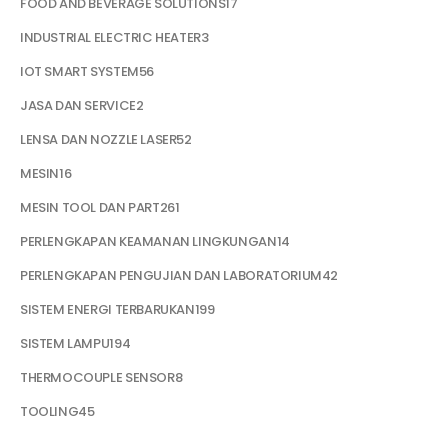
FOOD AND BEVERAGE SOLUTIONS
17
INDUSTRIAL ELECTRIC HEATER
3
IOT SMART SYSTEM
56
JASA DAN SERVICE
2
LENSA DAN NOZZLE LASER
52
MESIN
16
MESIN TOOL DAN PART
261
PERLENGKAPAN KEAMANAN LINGKUNGAN
14
PERLENGKAPAN PENGUJIAN DAN LABORATORIUM
42
SISTEM ENERGI TERBARUKAN
199
SISTEM LAMPU
194
THERMOCOUPLE SENSOR
8
TOOLING
45