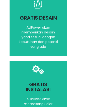
Dengan Software,
Teknologi yang terbaru
dan canggih kami akan
GRATIS DESAIN
berikan ilustrasi desain
yang terbaik
AJIPower akan
memberikan desain
yand sesuai dengan
Hubungi kami
kebutuhan dan potensi
yang ada
Kami akan
mempertimbangkan
GRATIS
segala aspek dalam
INSTALASI
menginstalasi Solar
System Anda
AJIPower akan
memasang Solar