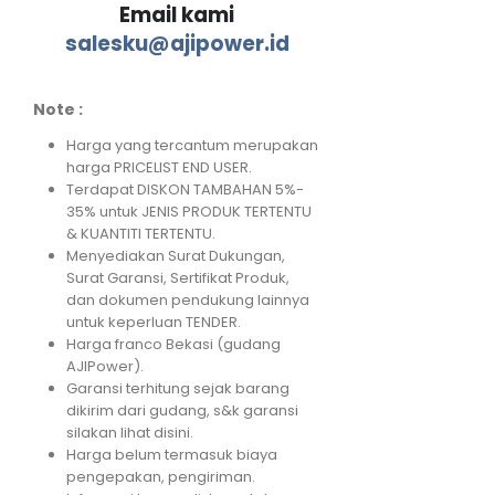
Email kami
salesku@ajipower.id
Note :
Harga yang tercantum merupakan
harga PRICELIST END USER.
Terdapat DISKON TAMBAHAN 5%-
35% untuk JENIS PRODUK TERTENTU
& KUANTITI TERTENTU.
Menyediakan Surat Dukungan,
Surat Garansi, Sertifikat Produk,
dan dokumen pendukung lainnya
untuk keperluan TENDER.
Harga franco Bekasi (gudang
AJIPower).
Garansi terhitung sejak barang
dikirim dari gudang, s&k garansi
silakan lihat disini.
Harga belum termasuk biaya
pengepakan, pengiriman.