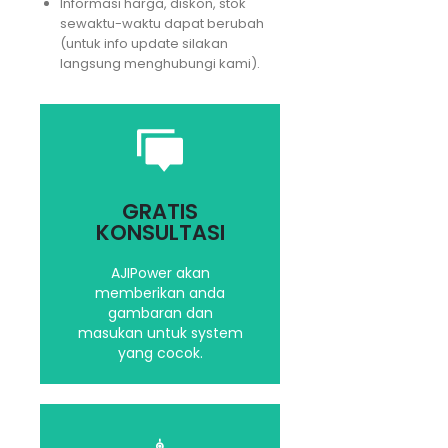
Informasi harga, diskon, stok
sewaktu-waktu dapat berubah
(untuk info update silakan
langsung menghubungi kami).
Saran dan masukan
yang terbaik untuk
GRATIS
kebutuhan Anda
KONSULTASI
AJIPower akan
memberikan anda
Hubungi kami
gambaran dan
masukan untuk system
yang cocok.