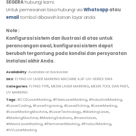
SEGERA
hubungi kami.
Untuk pemesanan bisa hubungi via
Whatsapp
atau
email
tombol dibawah kanan layar anda
Note :
Konfigurasi sistem dan ilustrasi di atas untuk
perancangan awal, konfigurasi sistem dapat
berubah tergantung pada kondisi dan persyaratan
instalasi akhir Anda.
Availability:
Available on backorder
SKU:
FLYING UV LASER MARKING MACHINE AJIF-UV-SERIES 5WA
Categories:
FLYING TYPE
,
MESIN LASER MARKING
,
MESIN TOOL DAN PART
,
UV MARKING
Tags:
#CO2LaserMarking
,
#FiberLaserMarking
,
#IndustrialMarking
,
#LaserCoding
,
#LaserEngraving
,
#LaserEtching
,
#LaserMarking
,
#LaserMarkingMachine
,
#LaserTechnology
,
#MarkingLaser
,
#MarkingMachine
,
#MarkingSolutions
,
#mesinlaser
,
#MesinLaserMarking
,
#PermanentMarking
,
#ProductMarking
,
#UVLaserMarking