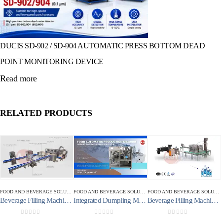
DUCIS SD-902 / SD-904 AUTOMATIC PRESS BOTTOM DEAD
POINT MONITORING DEVICE
Read more
RELATED PRODUCTS
FOOD AND BEVERAGE SOLUTIONS
,
MESIN PENGISIAN AIR
FOOD AND BEVERAGE SOLUTIONS
,
FOOD AUTOMATIC PRODU
FOOD AND BEVERAGE SOLUTIONS
Beverage Filling Machine Otomatis 600 Bph
Integrated Dumpling Machine XSJ10B
Beverage Filling Machine Otomatis 8000/12000Bph Type 3IN1CGF24-24-8
© AJIPower Copyright 2023. All Rights Reserved.
0
out of 5
0
out of 5
0
out of 5