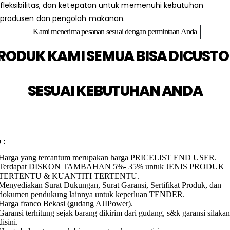
fleksibilitas, dan ketepatan untuk memenuhi kebutuhan
produsen dan pengolah makanan.
Kami menerima pesanan sesuai dengan permintaan Anda
RODUK KAMI SEMUA BISA DICUST
SESUAI KEBUTUHAN ANDA
 :
Harga yang tercantum merupakan harga PRICELIST END USER.
Terdapat DISKON TAMBAHAN 5%- 35% untuk JENIS PRODUK
TERTENTU & KUANTITI TERTENTU.
Menyediakan Surat Dukungan, Surat Garansi, Sertifikat Produk, dan
dokumen pendukung lainnya untuk keperluan TENDER.
Harga franco Bekasi (gudang AJIPower).
Garansi terhitung sejak barang dikirim dari gudang, s&k garansi silakan 
disini.