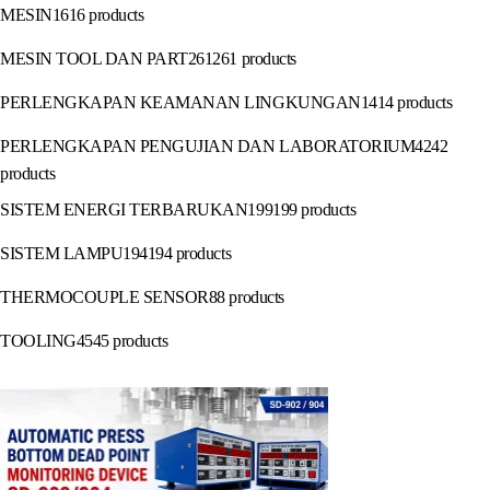
MESIN
16
16 products
MESIN TOOL DAN PART
261
261 products
PERLENGKAPAN KEAMANAN LINGKUNGAN
14
14 products
PERLENGKAPAN PENGUJIAN DAN LABORATORIUM
42
42
products
SISTEM ENERGI TERBARUKAN
199
199 products
SISTEM LAMPU
194
194 products
THERMOCOUPLE SENSOR
8
8 products
TOOLING
45
45 products