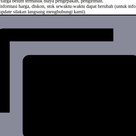
Harga belum termasuk biaya pengepakan, pengiriman.
Informasi harga, diskon, stok sewaktu-waktu dapat berubah (untuk info
update silakan langsung menghubungi kami).