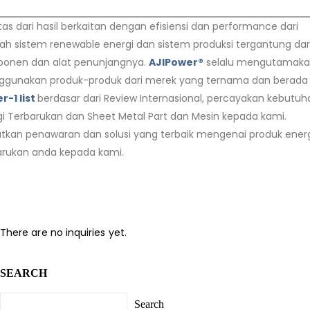
tas dari hasil berkaitan dengan efisiensi dan performance dari
ah sistem renewable energi dan sistem produksi tergantung dar
onen dan alat penunjangnya.
AJIPower®
selalu mengutamak
gunakan produk-produk dari merek yang ternama dan berada
er-1 list
berdasar dari Review Internasional, percayakan kebutuh
gi Terbarukan dan Sheet Metal Part dan Mesin kepada kami.
tkan penawaran dan solusi yang terbaik mengenai produk ener
arukan anda kepada kami.
There are no inquiries yet.
SEARCH
Search