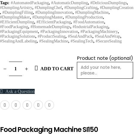
Tags:
#AutomatedPackaging
,
#AutomaticDumpling
,
#DeliciousDumplings
,
#DumplingArtistry
,
#DumplingChef
,
#DumplingCrafting
,
#DumplingCreation
,
#DumplingFilling
,
#DumplingInnovation
,
#DumplingMachine
,
#DumplingMaker
,
#DumplingMaster
,
#DumplingProduction
,
#EfficientDumpling
,
#EfficientPackaging
,
#FoodAutomation
,
#FoodPackaging
,
#HomemadeDumplings
,
#IndustrialPackaging
,
#PackagingEquipment
,
#PackagingInnovation
,
#PackagingMachinery
,
#PackagingSolutions
,
#ProductSealing
,
#SealAndPack
,
#SealAndWrap
,
#SealingAndLabeling
,
#SealingMachine
,
#SealingTech
,
#SecureSealing
Product note
(optional)
ADD TO CART
Ask a Question
Food Packaging Machine SI150