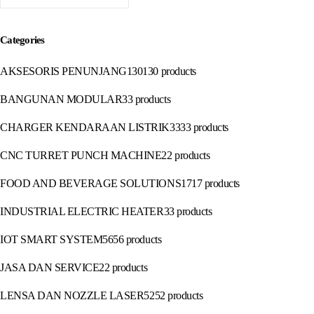
Categories
AKSESORIS PENUNJANG
130
130 products
BANGUNAN MODULAR
3
3 products
CHARGER KENDARAAN LISTRIK
33
33 products
CNC TURRET PUNCH MACHINE
2
2 products
FOOD AND BEVERAGE SOLUTIONS
17
17 products
INDUSTRIAL ELECTRIC HEATER
3
3 products
IOT SMART SYSTEM
56
56 products
JASA DAN SERVICE
2
2 products
LENSA DAN NOZZLE LASER
52
52 products