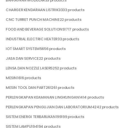
BANGUNAN MODULAR
3
3 products
CHARGER KENDARAAN LISTRIK
33
33 products
CNC TURRET PUNCH MACHINE
2
2 products
FOOD AND BEVERAGE SOLUTIONS
17
17 products
INDUSTRIAL ELECTRIC HEATER
3
3 products
IOT SMART SYSTEM
56
56 products
JASA DAN SERVICE
2
2 products
LENSA DAN NOZZLE LASER
52
52 products
MESIN
16
16 products
MESIN TOOL DAN PART
261
261 products
PERLENGKAPAN KEAMANAN LINGKUNGAN
14
14 products
PERLENGKAPAN PENGUJIAN DAN LABORATORIUM
42
42 products
SISTEM ENERGI TERBARUKAN
199
199 products
SISTEM LAMPU
194
194 products