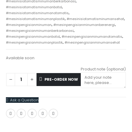
#mesinisiotomatisminumanberkarbonasi
,
#mesinisiotomatisminumanbotol
,
#mesinisiotomatisminumanotomatis
,
#mesinisiotomatisminumanplastik
,
#mesinisiotomatisminumansehat
,
#mesinpengisianminuman
,
#mesinpengisianminumanberenergi
,
#mesinpengisianminumanberkarbonasi
,
#mesinpengisianminumanbotol
,
#mesinpengisianminumanotomatis
,
#mesinpengisianminumanplastik
,
#mesinpengisianminumansehat
Available soon
Product note
(optional)
PRE-ORDER NOW
Ask a Question