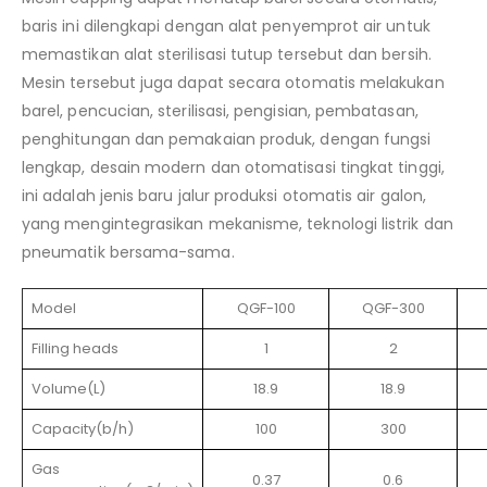
baris ini dilengkapi dengan alat penyemprot air untuk
memastikan alat sterilisasi tutup tersebut dan bersih.
Mesin tersebut juga dapat secara otomatis melakukan
barel, pencucian, sterilisasi, pengisian, pembatasan,
penghitungan dan pemakaian produk, dengan fungsi
lengkap, desain modern dan otomatisasi tingkat tinggi,
ini adalah jenis baru jalur produksi otomatis air galon,
yang mengintegrasikan mekanisme, teknologi listrik dan
pneumatik bersama-sama.
Model
QGF-100
QGF-300
Filling heads
1
2
Volume(L)
18.9
18.9
Capacity(b/h)
100
300
Gas
0.37
0.6