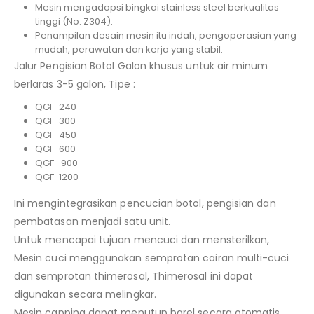
Mesin mengadopsi bingkai stainless steel berkualitas
tinggi (No. Z304).
Penampilan desain mesin itu indah, pengoperasian yang
mudah, perawatan dan kerja yang stabil.
Jalur Pengisian Botol Galon khusus untuk air minum
berlaras 3-5 galon, Tipe :
QGF-240
QGF-300
QGF-450
QGF-600
QGF- 900
QGF-1200
Ini mengintegrasikan pencucian botol, pengisian dan
pembatasan menjadi satu unit.
Untuk mencapai tujuan mencuci dan mensterilkan,
Mesin cuci menggunakan semprotan cairan multi-cuci
dan semprotan thimerosal, Thimerosal ini dapat
digunakan secara melingkar.
Mesin capping dapat menutup barel secara otomatis,