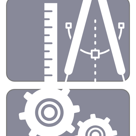
masukan untuk system yang cocok.
Dengan Software, Teknologi yang terbaru dan canggih
kami akan berikan ilustrasi desain yang terbaik
Hubungi kami
GRATIS DESAIN
AJIPower akan memberikan desain yand sesuai
Kami akan mempertimbangkan segala aspek dalam
dengan kebutuhan dan potensi yang ada
menginstalasi Solar System Anda