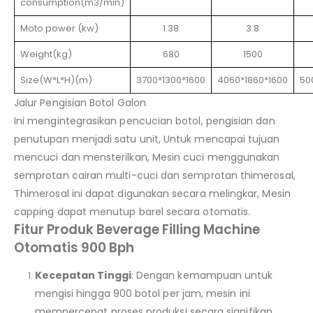
consumption(m3/min)
Moto power (kw)
1.38
3.8
Weight(kg)
680
1500
Size(W*L*H)(m)
3700*1300*1600
4060*1860*1600
50
Jalur Pengisian Botol Galon
Ini mengintegrasikan pencucian botol, pengisian dan
penutupan menjadi satu unit, Untuk mencapai tujuan
mencuci dan mensterilkan, Mesin cuci menggunakan
semprotan cairan multi-cuci dan semprotan thimerosal,
Thimerosal ini dapat digunakan secara melingkar, Mesin
capping dapat menutup barel secara otomatis.
Fitur Produk Beverage Filling Machine
Otomatis 900 Bph
Kecepatan Tinggi
: Dengan kemampuan untuk
mengisi hingga 900 botol per jam, mesin ini
mempercepat proses produksi secara signifikan,