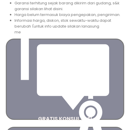
Garansi terhitung sejak barang dikirim dari gudang, s&k
garansi silakan lihat disini.
Harga belum termasuk biaya pengepakan, pengiriman.
Informasi harga, diskon, stok sewaktu-waktu dapat
berubah (untuk info update silakan langsung
menghubungi kami).
Saran dan masukan yang terbaik untuk kebutuhan
Anda
Hubungi kami
GRATIS KONSULTASI
AJIPower akan memberikan anda gambaran dan