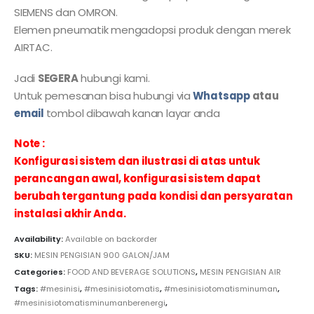
SIEMENS dan OMRON.
Elemen pneumatik mengadopsi produk dengan merek
AIRTAC.
Jadi
SEGERA
hubungi kami.
Untuk pemesanan bisa hubungi via
Whatsapp
atau
email
tombol dibawah kanan layar anda
Note :
Konfigurasi sistem dan ilustrasi di atas untuk
perancangan awal, konfigurasi sistem dapat
berubah tergantung pada kondisi dan persyaratan
instalasi akhir Anda.
Availability:
Available on backorder
SKU:
MESIN PENGISIAN 900 GALON/JAM
Categories:
FOOD AND BEVERAGE SOLUTIONS
,
MESIN PENGISIAN AIR
Tags:
#mesinisi
,
#mesinisiotomatis
,
#mesinisiotomatisminuman
,
#mesinisiotomatisminumanberenergi
,