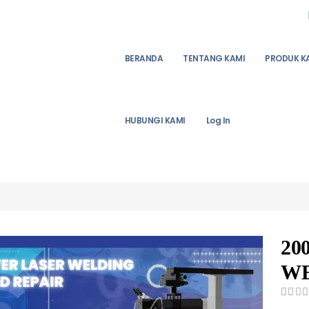
BERANDA
TENTANG KAMI
PRODUK K
HUBUNGI KAMI
Log In
20
WE
0
out