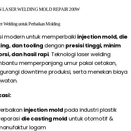
N LASER WELDING MOLD REPAIR 200W
er Welding untuk Perbaikan Molding
si modern untuk memperbaiki
injection mold, die
ing, dan tooling
dengan
presisi tinggi, minim
orsi, dan hasil rapi
. Teknologi laser welding
bantu memperpanjang umur pakai cetakan,
urangi downtime produksi, serta menekan biaya
watan.
kasi:
Perbaikan
injection mold
pada industri plastik
Reparasi
die casting mold
untuk otomotif &
manufaktur logam