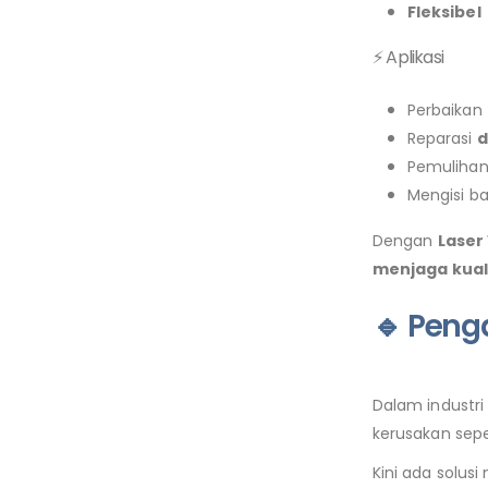
Fleksibel
⚡ Aplikasi
Perbaikan
Reparasi
d
Pemuliha
Mengisi ba
Dengan
Laser
menjaga kuali
🔹 Peng
Dalam industr
kerusakan seper
Kini ada solus