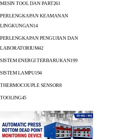
MESIN TOOL DAN PART
261
PERLENGKAPAN KEAMANAN
LINGKUNGAN
14
PERLENGKAPAN PENGUJIAN DAN
LABORATORIUM
42
SISTEM ENERGI TERBARUKAN
199
SISTEM LAMPU
194
THERMOCOUPLE SENSOR
8
TOOLING
45