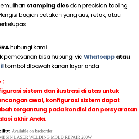
Pemulihan
stamping dies
dan precision tooling
Mengisi bagian cetakan yang aus, retak, atau
terkelupas
ERA
hubungi kami.
k pemesanan bisa hubungi via
Whatsapp
atau
il
tombol dibawah kanan layar anda
 :
igurasi sistem dan ilustrasi di atas untuk
ncangan awal, konfigurasi sistem dapat
ubah tergantung pada kondisi dan persyaratan
alasi akhir Anda.
bility:
Available on backorder
MESIN LASER WELDING MOLD REPAIR 200W