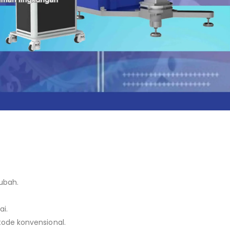
ubah.
i.
ode konvensional.