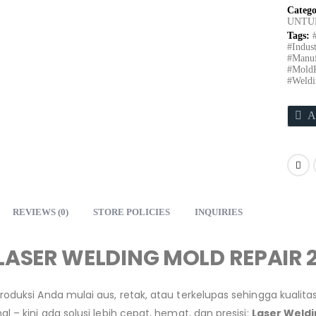
Catego
UNTU
Tags:
#Indust
#Manuf
#MoldR
#Weldi
A
REVIEWS (0)
STORE POLICIES
INQUIRIES
LASER WELDING MOLD REPAIR
oduksi Anda mulai aus, retak, atau terkelupas sehingga kuali
 – kini ada solusi lebih cepat, hemat, dan presisi:
Laser Weldi