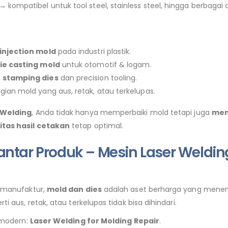
→ kompatibel untuk tool steel, stainless steel, hingga berbagai a
injection mold
pada industri plastik.
ie casting mold
untuk otomotif & logam.
n
stamping dies
dan precision tooling.
gian mold yang aus, retak, atau terkelupas.
 Welding
, Anda tidak hanya memperbaiki mold tetapi juga
men
tas hasil cetakan
tetap optimal.
antar Produk – Mesin Laser Weldin
i manufaktur,
mold dan dies
adalah aset berharga yang menentu
ti aus, retak, atau terkelupas tidak bisa dihindari.
i modern:
Laser Welding for Molding Repair
.