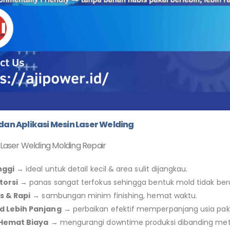
an Aplikasi Mesin Laser Welding
Laser Welding Molding Repair
nggi
→ ideal untuk detail kecil & area sulit dijangkau.
torsi
→ panas sangat terfokus sehingga bentuk mold tidak ber
us & Rapi
→ sambungan minim finishing, hemat waktu.
d Lebih Panjang
→ perbaikan efektif memperpanjang usia paka
 Hemat Biaya
→ mengurangi downtime produksi dibanding met