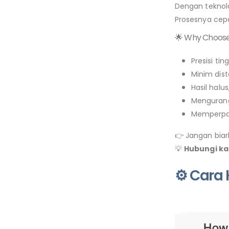
Dengan teknol
Prosesnya cepa
🌟 Why Choose 
Presisi tin
Minim dist
Hasil halu
Mengurang
Memperpa
👉 Jangan bia
💡
Hubungi ka
⚙️ Cara