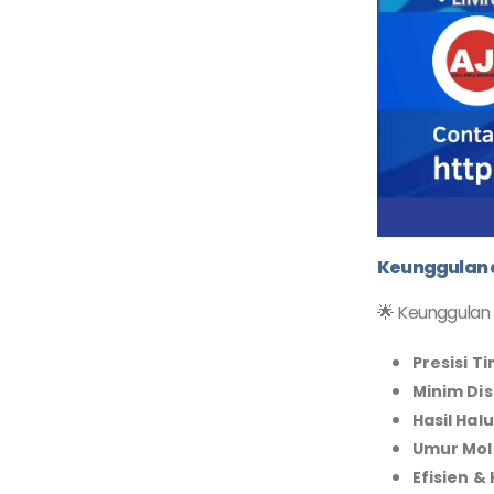
Keunggulan d
🌟 Keunggulan 
Presisi Ti
Minim Dis
Hasil Hal
Umur Mol
Efisien &