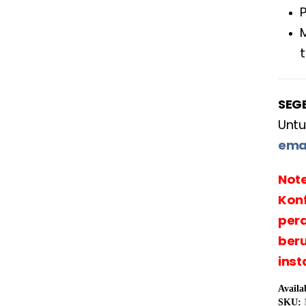
SEG
Untu
ema
Note
Konf
pera
ber
inst
Availa
SKU: