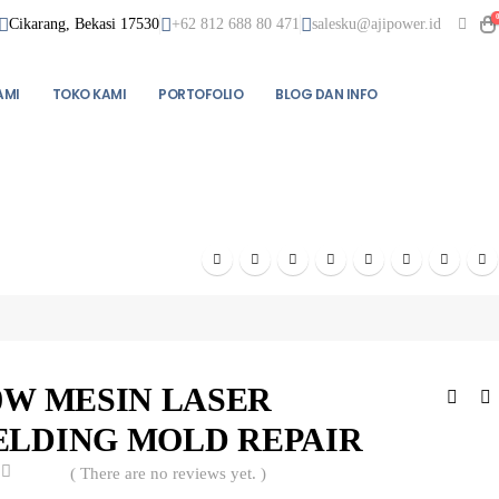
Cikarang, Bekasi 17530
+62 812 688 80 471
salesku@ajipower.id
AMI
TOKO KAMI
PORTOFOLIO
BLOG DAN INFO
0W MESIN LASER
LDING MOLD REPAIR
( There are no reviews yet. )
 of 5