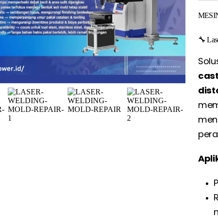
MESI
🔧 Las
Solu
cast
dist
mem
meng
pera
Apli