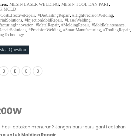
ries:
MESIN LASER WELDING
,
MESIN TOOL DAN PART
,
K MOLD
#CostEffectiveRepair
,
#DieCastingRepair
,
#HighPrecisionWelding
,
rialSolutions
,
#InjectionMoldRepair
,
#LaserWelding
,
acturingInnovation
,
#MetalRepair
,
#MoldingRepair
,
#MoldMaintenance
,
epairSolutions
,
#PrecisionWelding
,
#SmartManufacturing
,
#ToolingRepair
,
ngTechnology
sk a Question
 200W
tas hasil cetakan menurun? Jangan buru-buru ganti cetakan
ng untuk Molding Repair
.