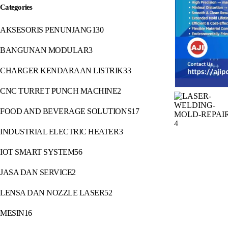
Categories
AKSESORIS PENUNJANG
130
BANGUNAN MODULAR
3
CHARGER KENDARAAN LISTRIK
33
CNC TURRET PUNCH MACHINE
2
FOOD AND BEVERAGE SOLUTIONS
17
INDUSTRIAL ELECTRIC HEATER
3
IOT SMART SYSTEM
56
JASA DAN SERVICE
2
LENSA DAN NOZZLE LASER
52
MESIN
16